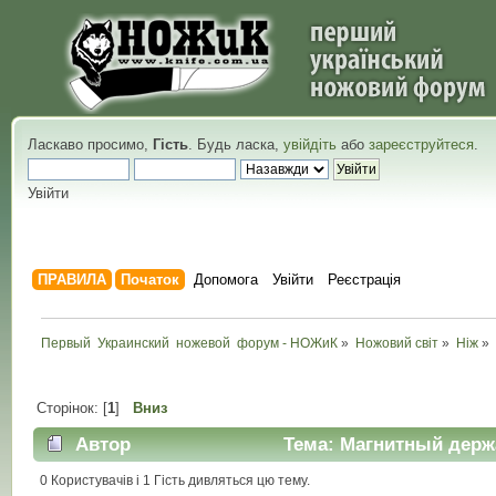
Ласкаво просимо,
Гість
. Будь ласка,
увійдіть
або
зареєструйтеся
.
Увійти
ПРАВИЛА
Початок
Допомога
Увійти
Реєстрація
Первый  Украинский  ножевой  форум - НОЖиК
»
Ножовий світ
»
Ніж
»
Сторінок: [
1
]
Вниз
Автор
Тема: Магнитный держа
0 Користувачів і 1 Гість дивляться цю тему.