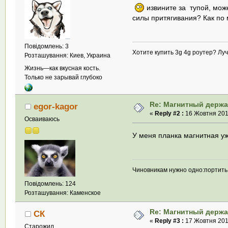
извините за тупой, може
силы притягивания? Как по 
Повідомлень: 3
Хотите купить 3g 4g роутер? Лучш
Розташування: Киев, Украина
Жизнь—как вкусная кость.
Только не зарывай глубоко
Re: Магнитный держа
egor-kagor
«
Reply #2 :
16 Жовтня 2018
Осваиваюсь
У меня планка магнитная уж
Чиновникам нужно одно:портить 
Повідомлень: 124
Розташування: Каменское
Re: Магнитный держа
СК
«
Reply #3 :
17 Жовтня 2018
Старожил