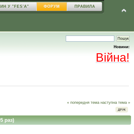
ИН У "FES'A"
ФОРУМ
ПРАВИЛА
Новини:
Війна!
« попередня тема
наступна тема »
ДРУК
5 раз)