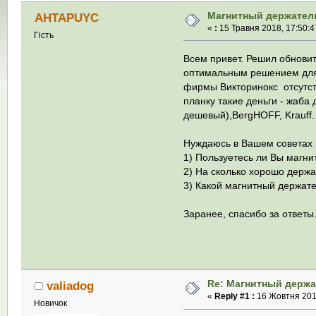
Магнитный держатель
AHTAPUYC
«
:
15 Травня 2018, 17:50:4
Гість
Всем привет. Решил обновит
оптимальным решением для 
фирмы Викторинокс отсутств
планку такие деньги - жаба
дешевый),BergHOFF, Krauff.
Нуждаюсь в Вашем советах
1) Пользуетесь ли Вы магн
2) На сколько хорошо держ
3) Какой магнитный держате
Заранее, спасибо за ответы
Re: Магнитный держа
valiadog
«
Reply #1 :
16 Жовтня 2018
Новичок