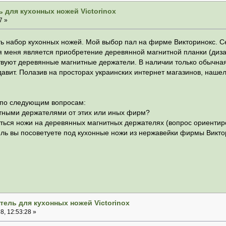
 для кухонных ножей Victorinox
7 »
ь набор кухонных ножей. Мой выбор пал на фирме Викторинокс. Се
меня является приобретение деревянной магнитной планки (дизай
уют деревянные магнитные держатели. В наличии только обычная м
 давит. Полазив на просторах украинских интернет магазинов, наш
 по следующим вопросам:
итными держателями от этих или иных фирм?
аться ножи на деревянных магнитных держателях (вопрос ориентир
ль вы посоветуете под кухонные ножи из нержавейки фирмы Виктор
.
тель для кухонных ножей Victorinox
, 12:53:28 »