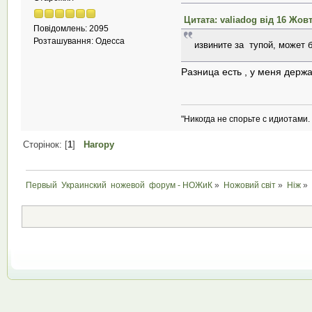
Цитата: valiadog від 16 Жовт
Повідомлень: 2095
Розташування: Одесса
извините за тупой, может б
Разница есть , у меня держ
"Никогда не спорьте с идиотами.
Сторінок: [
1
]
Нагору
Первый  Украинский  ножевой  форум - НОЖиК
»
Ножовий світ
»
Ніж
»