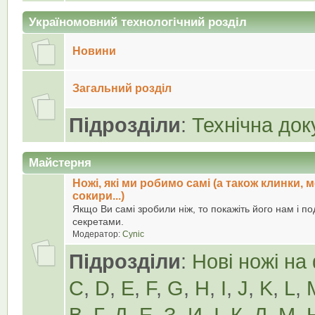
Україномовний технологічний розділ
Новини
Загальний розділ
Підрозділи
:
Технічна док
Майстерня
Ножі, які ми робимо самі (а також клинки, 
сокири...)
Якщо Ви самі зробили ніж, то покажіть його нам і по
секретами.
Модератор:
Cynic
Підрозділи
:
Нові ножі на
C
,
D
,
E
,
F
,
G
,
H
,
I
,
J
,
K
,
L
,