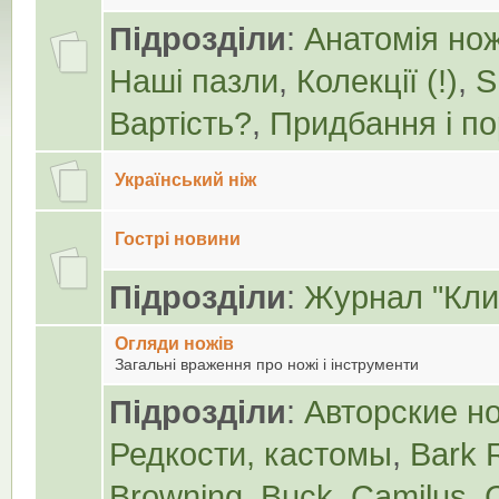
Підрозділи
:
Анатомія но
Наші пазли
,
Колекції (!)
,
S
Вартість?
,
Придбання і п
Український ніж
Гострі новини
Підрозділи
:
Журнал "Кли
Огляди ножів
Загальні враження про ножі і інструменти
Підрозділи
:
Авторские н
Редкости, кастомы
,
Bark 
Browning
,
Buck
,
Camilus
,