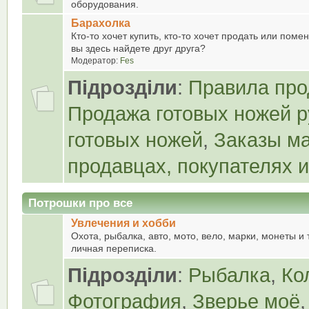
оборудования.
Барахолка
Кто-то хочет купить, кто-то хочет продать или поме
вы здесь найдете друг друга?
Модератор:
Fes
Підрозділи
:
Правила про
Продажа готовых ножей р
готовых ножей
,
Заказы м
продавцах, покупателях 
Потрошки про все
Увлечения и хобби
Охота, рыбалка, авто, мото, вело, марки, монеты и
личная переписка.
Підрозділи
:
Рыбалка
,
Ко
Фотография
,
Зверье моё