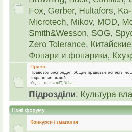
Fox
,
Gerber
,
Hultafors
,
Ka-
Microtech
,
Mikov
,
MOD
,
Mo
Smith&Wesson
,
SOG
,
Spy
Zero Tolerance
,
Китайские
Фонари и фонарики
,
Кхук
Право
Правовой беспредел, общие правовые аспекты нош
и хранения ножей
Модератори:
axelT
,
Nehai
Підрозділи
:
Культура вл
Ножі форуму
Конкурси / змагання