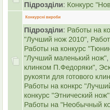
Підрозділи
:
Конкурс "Но
Конкурсні вироби
Підрозділи
:
Работы на ко
"Лучший нож 2010"
,
Работ
Работы на конкурс "Тюнин
"Лучший маленький нож"
клинком П.Федоряки"
,
Эск
рукояти для готового кли
Работы на конкрс "Лучши
конкурс "Этнический нож"
Работы на "Необычный ко