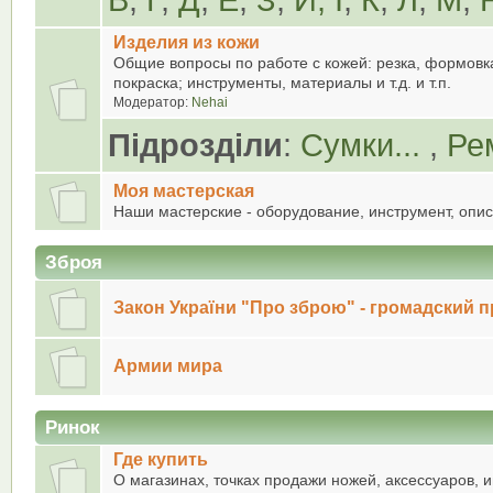
В
,
Г
,
Д
,
Е
,
З
,
И, І
,
К
,
Л
,
М
,
Изделия из кожи
Общие вопросы по работе с кожей: резка, формовка
покраска; инструменты, материалы и т.д. и т.п.
Модератор:
Nehai
Підрозділи
:
Сумки...
,
Ре
Моя мастерская
Наши мастерские - оборудование, инструмент, описа
Зброя
Закон України "Про зброю" - громадский п
Армии мира
Ринок
Где купить
О магазинах, точках продажи ножей, аксессуаров, 