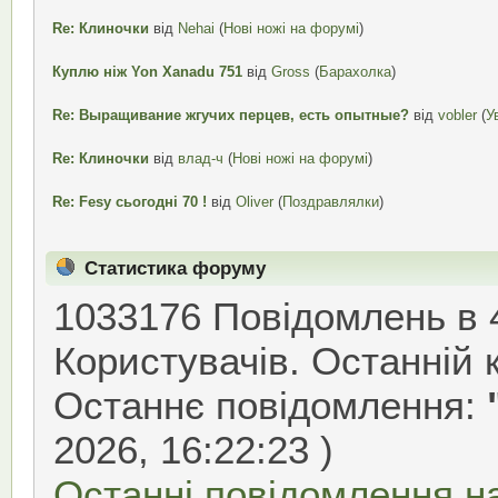
Re: Клиночки
від
Nehai
(
Нові ножі на форумі
)
Куплю ніж Yon Xanadu 751
від
Gross
(
Барахолка
)
Re: Выращивание жгучих перцев, есть опытные?
від
vobler
(
У
Re: Клиночки
від
влад-ч
(
Нові ножі на форумі
)
Re: Fesу сьогодні 70 !
від
Oliver
(
Поздравлялки
)
Статистика форуму
1033176 Повідомлень в 
Користувачів. Останній 
Останнє повідомлення:
2026, 16:22:23 )
Останні повідомлення н