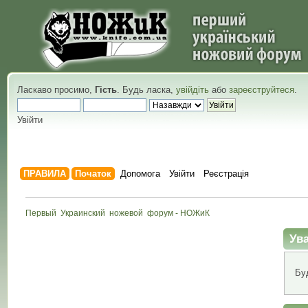
Ласкаво просимо,
Гість
. Будь ласка,
увійдіть
або
зареєструйтеся
.
Увійти
ПРАВИЛА
Початок
Допомога
Увійти
Реєстрація
Первый  Украинский  ножевой  форум - НОЖиК
Ува
Бу