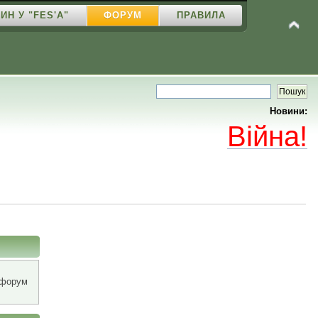
ИН У "FES'A"
ФОРУМ
ПРАВИЛА
Новини:
Війна!
 форум