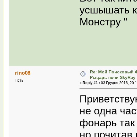
усшышать к
Монстру "
Re: Мой Поисковый 
rino08
Рыцарь ночи SkyRay 
Гість
«
Reply #1 :
03 Грудня 2016, 20:1
Приветству
не одна час
фонарь так 
но почитав