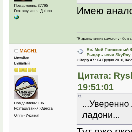
Повідомлень: 37765
Имею анало
Розташування: Дніпро
"Я зранку випив самогону - бо в с
Re: Мой Поисковый 
MACH1
Рыцарь ночи SkyRay 
Михайло
«
Reply #7 :
04 Грудня 2016, 04:2
Бывалый
Цитата: Rys
19:51:01
...Уверенно
Повідомлень: 1061
Розташування: Одесса
ладони...
Qirim - Україна!
Тут вже яко