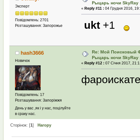
Рыцарь ночи SkyRay 
Эксперт
«
Reply #11 :
04 Грудня 2016, 19:
Повідомлень: 2701
ukt
+1
Розташування: Запорожье
Re: Мой Поисковый 
hash3666
Рыцарь ночи SkyRay 
Новичок
«
Reply #12 :
07 Січня 2017, 21:1
фароискате
Повідомлень: 17
Розташування: Запорiжжя
День у вас ,як і у нас, поцілуйте
в сраку нас.
Сторінок: [
1
]
Нагору