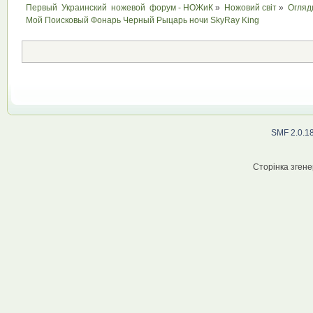
Первый  Украинский  ножевой  форум - НОЖиК
»
Ножовий світ
»
Огляд
Мой Поисковый Фонарь Черный Рыцарь ночи SkyRay King
SMF 2.0.1
Сторінка згене