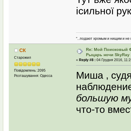
iсильної рук
"...подают хромым и нищим и не
Re: Мой Поисковый 
СК
Рыцарь ночи SkyRay 
Старожил
«
Reply #8 :
04 Грудня 2016, 11:2
Повідомлень: 2095
Миша , судя
Розташування: Одесса
наблюдением
большую м
что-то вме