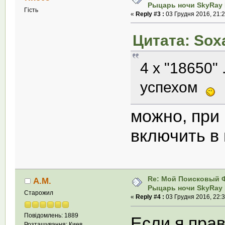
Рыцарь ночи SkyRay 
Гість
«
Reply #3 :
03 Грудня 2016, 21:2
Цитата: Soxa
4 х "18650" 
успехом
можно, при
включить в
Re: Мой Поисковый 
А.М.
Рыцарь ночи SkyRay 
Старожил
«
Reply #4 :
03 Грудня 2016, 22:3
Повідомлень: 1889
Если я пра
Розташування: Киев