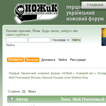
ГЛАВНАЯ
Ласкаво просимо,
Гість
. Будь ласка,
увійдіть
або
зареєструйтеся
.
Увійти
ПРАВИЛА
Початок
Допомога
Увійти
Реєстрація
Первый  Украинский  ножевой  форум - НОЖиК
»
Ножовий світ
»
Огляд
Мой Поисковый Фонарь Черный Рыцарь ночи SkyRay King
Сторінок: [
1
]
Вниз
Автор
Тема: Мой Поисковый 