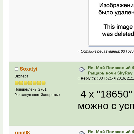
«
Останнє редагування: 03 Грудн
Re: Мой Поисковый 
Soxatyi
Рыцарь ночи SkyRay 
Эксперт
«
Reply #2 :
03 Грудня 2016, 21:1
Повідомлень: 2701
4 х "18650"
Розташування: Запорожье
можно с у
Re: Мой Поисковый 
rino08