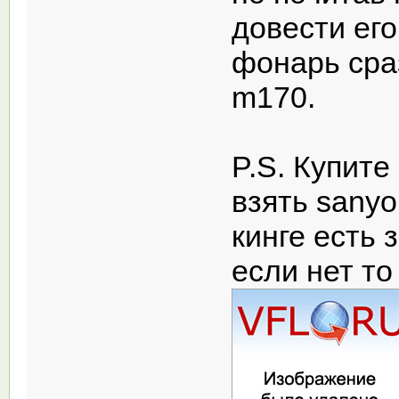
довести его
фонарь сра
m170.
P.S. Купит
взять sanyo
кинге есть 
если нет то