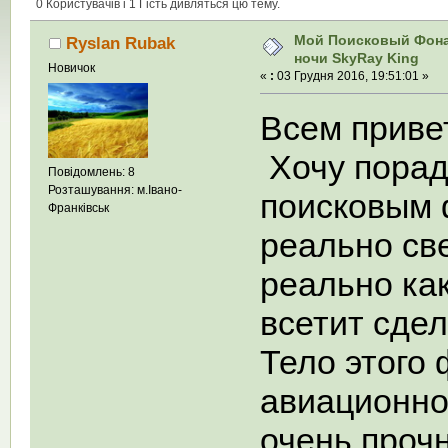
раз)
0 Користувачів і 1 Гість дивляться цю тему.
Мой Поисковый Фон
Ryslan Rubak
ночи SkyRay King
Новичок
«
:
03 Грудня 2016, 19:51:01 »
Всем привет
Хочу порад
Повідомлень: 8
Розташування: м.Івано-
поисковым 
Франківськ
реально све
реально как
всетит сде
Тело этого
авиационно
очень проч