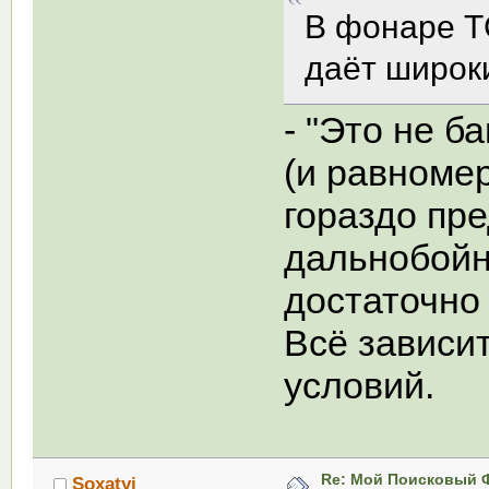
В фонаре Т
даёт широки
- "Это не б
(и равномер
гораздо пр
дальнобойн
достаточно 
Всё зависит
условий.
Re: Мой Поисковый 
Soxatyi