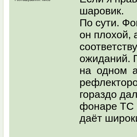
шаровик.
По сути. Фо
он плохой, 
соответств
ожиданий. 
на одном а
рефлекторо
гораздо да
фонаре ТС 
даёт широки