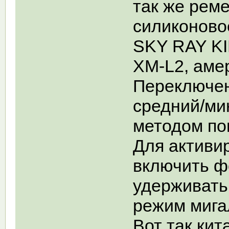
так же рем
силиконово
SKY RAY KI
XM-L2, аме
Переключен
средний/ми
методом пов
Для активи
включить ф
удерживать 
режим мига
Вот так кит