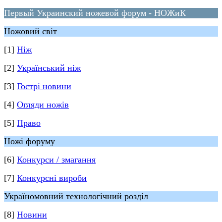
Первый Украинский ножевой форум - НОЖиК
Ножовий світ
[1]
Ніж
[2]
Український ніж
[3]
Гострі новини
[4]
Огляди ножів
[5]
Право
Ножі форуму
[6]
Конкурси / змагання
[7]
Конкурсні вироби
Україномовний технологічний розділ
[8]
Новини