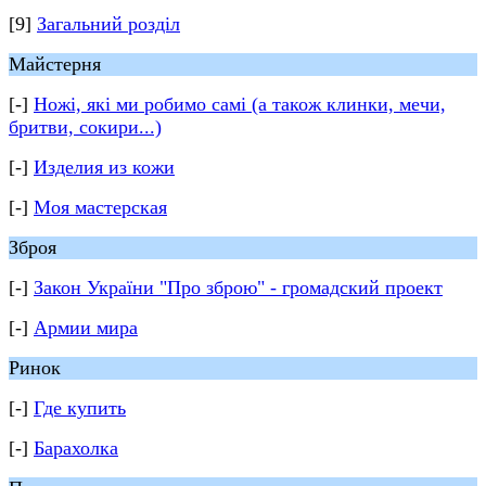
[9]
Загальний розділ
Майстерня
[-]
Ножі, які ми робимо самі (а також клинки, мечи,
бритви, сокири...)
[-]
Изделия из кожи
[-]
Моя мастерская
Зброя
[-]
Закон України "Про зброю" - громадский проект
[-]
Армии мира
Ринок
[-]
Где купить
[-]
Барахолка