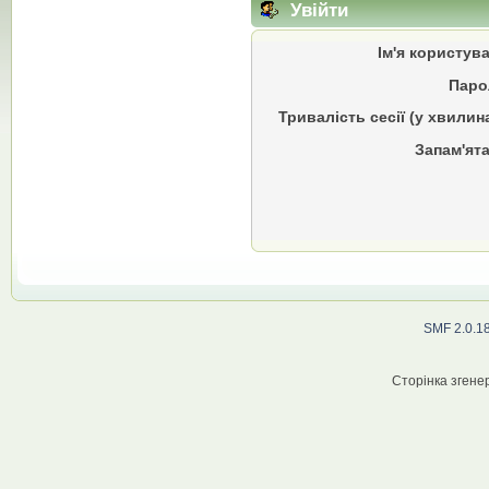
Увійти
Ім'я користув
Паро
Тривалість сесії (у хвилин
Запам'ята
SMF 2.0.1
Сторінка згенер