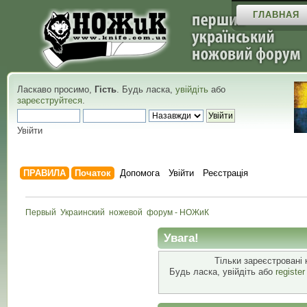
ГЛАВНАЯ
Ласкаво просимо,
Гість
. Будь ласка,
увійдіть
або
зареєструйтеся
.
Увійти
ПРАВИЛА
Початок
Допомога
Увійти
Реєстрація
Первый  Украинский  ножевой  форум - НОЖиК
Увага!
Тільки зареєстровані 
Будь ласка, увійдіть або
registe