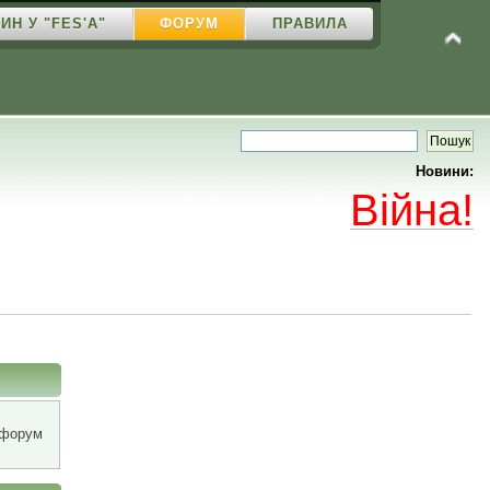
ИН У "FES'A"
ФОРУМ
ПРАВИЛА
Новини:
Війна!
 форум