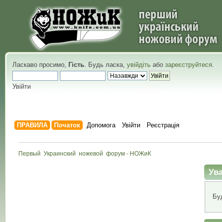
Ласкаво просимо,
Гість
. Будь ласка,
увійдіть
або
зареєструйтеся
.
Увійти
ПРАВИЛА
Початок
Допомога
Увійти
Реєстрація
Первый  Украинский  ножевой  форум - НОЖиК
Ува
Бу