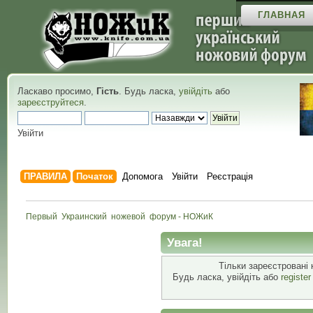
ГЛАВНАЯ
Ласкаво просимо,
Гість
. Будь ласка,
увійдіть
або
зареєструйтеся
.
Увійти
ПРАВИЛА
Початок
Допомога
Увійти
Реєстрація
Первый  Украинский  ножевой  форум - НОЖиК
Увага!
Тільки зареєстровані 
Будь ласка, увійдіть або
registe