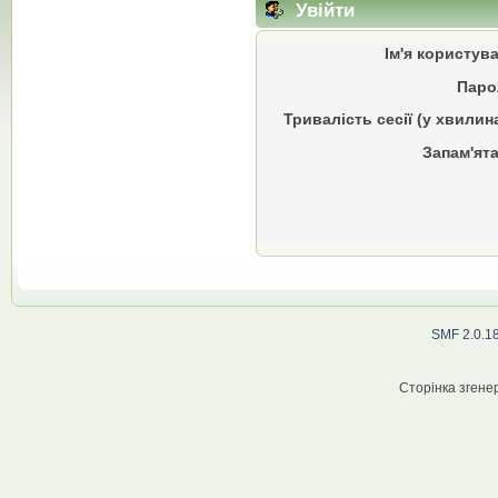
Увійти
Ім'я користув
Паро
Тривалість сесії (у хвилин
Запам'ята
SMF 2.0.1
Сторінка згенер