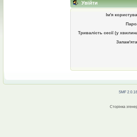
Увійти
Ім'я користув
Паро
Тривалість сесії (у хвилин
Запам'ята
SMF 2.0.1
Сторінка згенер