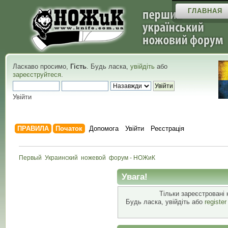
ГЛАВНАЯ
Ласкаво просимо,
Гість
. Будь ласка,
увійдіть
або
зареєструйтеся
.
Увійти
ПРАВИЛА
Початок
Допомога
Увійти
Реєстрація
Первый  Украинский  ножевой  форум - НОЖиК
Увага!
Тільки зареєстровані 
Будь ласка, увійдіть або
registe