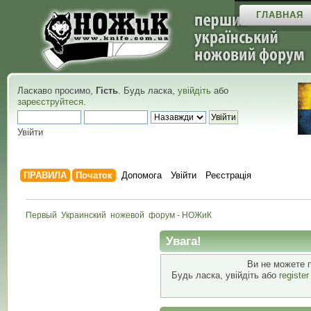
ГЛАВНАЯ
Ласкаво просимо,
Гість
. Будь ласка,
увійдіть
або
зареєструйтеся
.
Увійти
ПРАВИЛА
Початок
Допомога
Увійти
Реєстрація
Первый  Украинский  ножевой  форум - НОЖиК
Увага!
Ви не можете 
Будь ласка, увійдіть або
registe