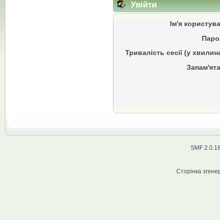
Увійти
Ім'я користув
Паро
Тривалість сесії (у хвилин
Запам'ята
SMF 2.0.1
Сторінка згенер