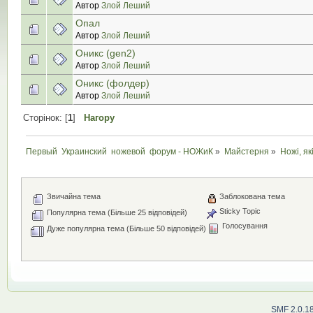
Автор
Злой Леший
Опал
Автор
Злой Леший
Оникс (gen2)
Автор
Злой Леший
Оникс (фолдер)
Автор
Злой Леший
Сторінок: [
1
]
Нагору
Первый  Украинский  ножевой  форум - НОЖиК
»
Майстерня
»
Ножі, як
Звичайна тема
Заблокована тема
Sticky Topic
Популярна тема (Більше 25 відповідей)
Голосування
Дуже популярна тема (Більше 50 відповідей)
SMF 2.0.1