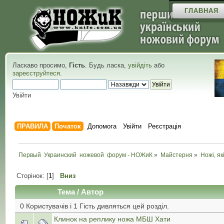
ГЛАВНАЯ
Ласкаво просимо,
Гість
. Будь ласка,
увійдіть
або
зареєструйтеся
.
Увійти
ПРАВИЛА
Початок
Допомога
Увійти
Реєстрація
Первый  Украинский  ножевой  форум - НОЖиК
»
Майстерня
»
Ножі, як
Сторінок: [
1
]
Вниз
Тема
/
Автор
0 Користувачів і 1 Гість дивляться цей розділ.
Клинок на реплику ножа МБШ Хати