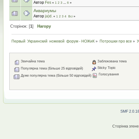
Автор
Fes
«
1
2
3
...
6
»
Аквариумы
Автор
ja)d.
«
1
2
3
4
Всі
»
Сторінок: [
1
]
Нагору
Первый  Украинский  ножевой  форум - НОЖиК
»
Потрошки про все
»
У
Звичайна тема
Заблокована тема
Sticky Topic
Популярна тема (Більше 25 відповідей)
Голосування
Дуже популярна тема (Більше 50 відповідей)
SMF 2.0.1
Сторінка згене