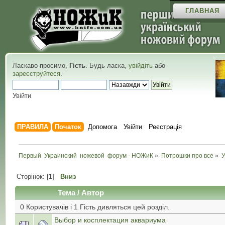
ГЛАВНАЯ
Ласкаво просимо,
Гість
. Будь ласка,
увійдіть
або
зареєструйтеся
.
Увійти
ПРАВИЛА
Початок
Допомога
Увійти
Реєстрація
Первый  Украинский  ножевой  форум - НОЖиК
»
Потрошки про все
»
У
Сторінок: [
1
]
Вниз
Тема
/
Автор
0 Користувачів і 1 Гість дивляться цей розділ.
Выбор и косплектация аквариума