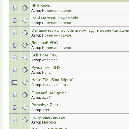
BPS Knives
Автор
Ножеман-новачок
Ножі магазин Ножеманія
Автор
Ножеман-новачок
Зізнавайтеся хто любить ножі від Тимофія Калашні
Автор
Ножеман-новачок
Дешевий EDC
Автор
Ножеман-новачок
Skif Tiger Paw
Автор
woodman
Ручка-ніж ГКНУ
Автор
Nehai
Ножи ТМ "Біла Зброя"
Автор
Jan
«
1
2
3
...
20
»
Финский наборчик
Автор
axelT
Poroshyn Zulu
Автор
Yzef
Попутешествовал
Автор
Metrolog