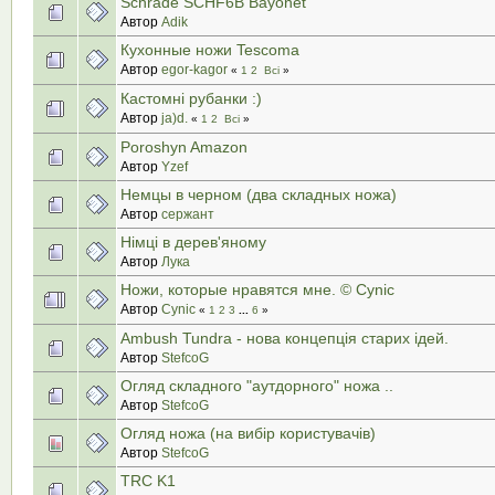
Schrade SCHF6B Bayonet
Автор
Adik
Кухонные ножи Tescoma
Автор
egor-kagor
«
1
2
Всі
»
Кастомні рубанки :)
Автор
ja)d.
«
1
2
Всі
»
Poroshyn Amazon
Автор
Yzef
Немцы в черном (два складных ножа)
Автор
сержант
Німці в дерев'яному
Автор
Лука
Ножи, которые нравятся мне. © Cynic
Автор
Cynic
«
1
2
3
...
6
»
Ambush Tundra - нова концепція старих ідей.
Автор
StefcoG
Огляд складного "аутдорного" ножа ..
Автор
StefcoG
Огляд ножа (на вибір користувачів)
Автор
StefcoG
TRC K1