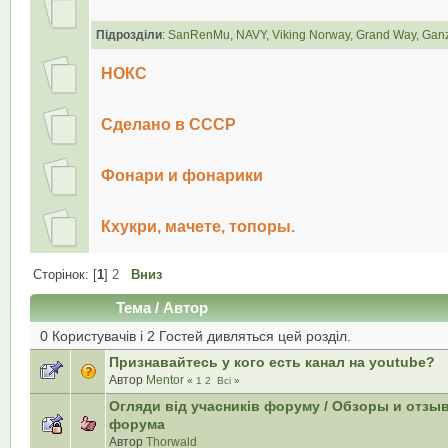
Підрозділи
:
SanRenMu
,
NAVY
,
Viking Norway
,
Grand Way
,
Gan
НОКС
Сделано в СССР
Фонари и фонарики
Кхукри, мачете, топоры.
Сторінок: [
1
]
2
Вниз
Тема
/
Автор
0 Користувачів і 2 Гостей дивляться цей розділ.
Признавайтесь у кого есть канал на youtube?
Автор
Mentor
«
1
2
Всі
»
Огляди від учасників форуму / Обзоры и отзы
форума
Автор
Thorwald