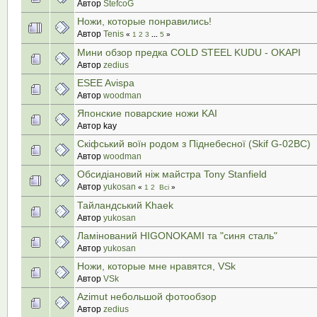
Автор
StefcoG
Ножи, которые понравились!
Автор
Tenis
«
1
2
3
...
5
»
Мини обзор предка COLD STEEL KUDU - OKAPI
Автор
zedius
ESEE Avispa
Автор
woodman
Японские поварские ножи KAI
Автор kay
Скіфський воїн родом з Піднебесної (Skif G-02BC)
Автор
woodman
Обсидіановий ніж майстра Tony Stanfield
Автор
yukosan
«
1
2
Всі
»
Тайландський Khaek
Автор
yukosan
Ламінований HIGONOKAMI та "синя сталь"
Автор
yukosan
Ножи, которые мне нравятся, VSk
Автор
VSk
Azimut небольшой фотообзор
Автор
zedius