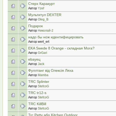
Стерх Каракурт
Автор
Yzef
Мультитул DEXTER
Автор
Oleg_B
Подарок
Автор
Николай-2
надо бы нож идентифицировать
Автор wert_ert
EKA Swede 8 Orange - складная Mora?
Автор
GrGari
ebayец
Автор
Jack
Фуллтанг від Олексія Ляха
Автор
Mamba
TRC Splinter
Автор
StefcoG
TRC tr12-s
Автор
StefcoG
TRC KillBill
Автор
StefcoG
Trc Petty або Kitchen Outdoor