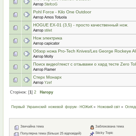
Автор
StefcoG
Pohl Force - Kilo One Outdoor
Автор Amos Totuola
HOGUE EX-01 (3,5) - просто качественный нож.
Автор
stilet
Нож электрика
Автор capicator
Обзор ножа Pro-Tech Knives/Les George Rockeye 
Автор Molly
Поиск видео\текст с отзывами о хард тесте Zero To
Автор Flamer
Стерх Монарх
Автор
Yzef
Сторінок: [
1
]
2
Нагору
Первый  Украинский  ножевой  форум - НОЖиК
»
Ножовий світ
»
Огляд
Звичайна тема
Заблокована тема
Sticky Topic
Популярна тема (Більше 25 відповідей)