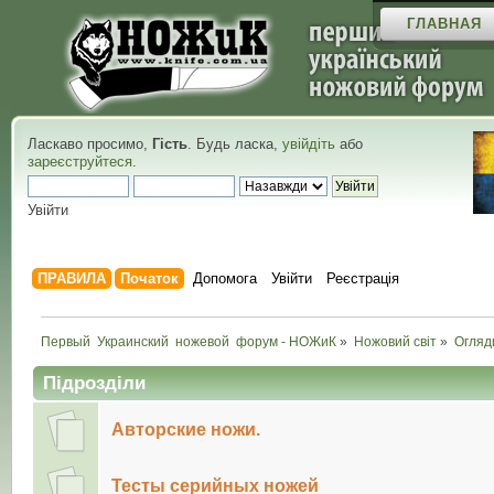
ГЛАВНАЯ
Ласкаво просимо,
Гість
. Будь ласка,
увійдіть
або
зареєструйтеся
.
Увійти
ПРАВИЛА
Початок
Допомога
Увійти
Реєстрація
Первый  Украинский  ножевой  форум - НОЖиК
»
Ножовий світ
»
Огляд
Підрозділи
Авторские ножи.
Тесты серийных ножей