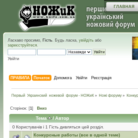
ГЛАВНАЯ
Ласкаво просимо,
Гість
. Будь ласка,
увійдіть
або
зареєструйтеся
.
Увійти
ПРАВИЛА
Початок
Допомога
Увійти
Реєстрація
Первый  Украинский  ножевой  форум - НОЖиК
»
Ножі форуму
»
Конку
Сторінок: [
1
]
Вниз
Тема
/
Автор
0 Користувачів і 1 Гість дивляться цей розділ.
Конкурсные работы (все в одной теме)