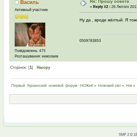
Re: Прошу совета
Василь
«
Reply #2 :
26 Лютого 2011
Активный участник
Ну да , вроде жёлтый. Я тож
0509783853
Повідомлень: 475
Розташування: николаев
Сторінок: [
1
]
Нагору
Первый  Украинский  ножевой  форум - НОЖиК
»
Ножовий світ
»
Ніж
»
SMF 2.0.1