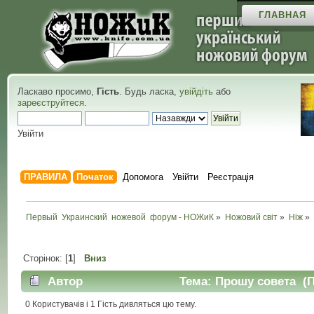
ГЛАВНАЯ
Ласкаво просимо,
Гість
. Будь ласка,
увійдіть
або
зареєструйтеся
.
Увійти
ПРАВИЛА
Початок
Допомога
Увійти
Реєстрація
Первый  Украинский  ножевой  форум - НОЖиК
»
Ножовий світ
»
Ніж
»
Сторінок: [
1
]
Вниз
Автор
Тема: Прошу совета (П
0 Користувачів і 1 Гість дивляться цю тему.