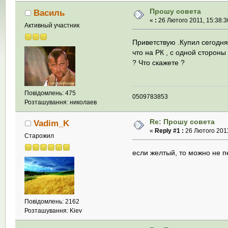
Прошу совета
Василь
«
:
26 Лютого 2011, 15:38:3
Активный участник
Приветствую .Купил сегодня
что на РК , с одной стороны
? Что скажете ?
Повідомлень: 475
0509783853
Розташування: николаев
Re: Прошу совета
Vadim_K
«
Reply #1 :
26 Лютого 2011
Старожил
если желтый, то можно не 
Повідомлень: 2162
Розташування: Kiev