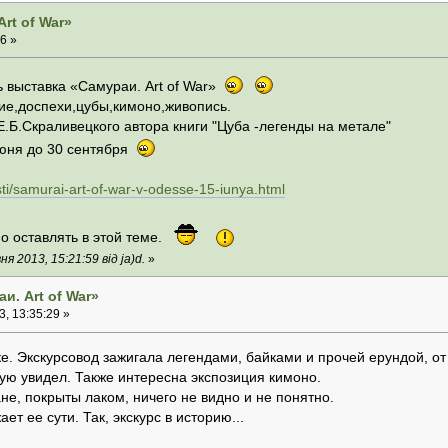
rt of War»
6 »
ь выставка «Самураи. Art of War»
ие,доспехи,цубы,кимоно,живопись.
Е.Б.Скраливецкого автора книги "Цуба -легенды на метале"
июня до 30 сентября
sti/samurai-art-of-war-v-odesse-15-iunya.html
о оставлять в этой теме.
 2013, 15:21:59 від ja)d.
»
и. Art of War»
, 13:35:29 »
ке. Экскурсовод зажигала легендами, байками и прочей ерундой, от
вую увидел. Также интересна экспозиция кимоно.
не, покрыты лаком, ничего не видно и не понятно.
ет ее сути. Так, экскурс в историю...