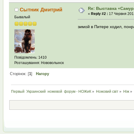
Re: Выставка «Самура
Сытник Дмитрий
«
Reply #2 :
17 Червня 2013
Бывалый
зимой в Питере ходил, понр
Повідомлень: 1410
Розташування: Нововолынск
Сторінок: [
1
]
Нагору
Первый  Украинский  ножевой  форум - НОЖиК
»
Ножовий світ
»
Ніж
»