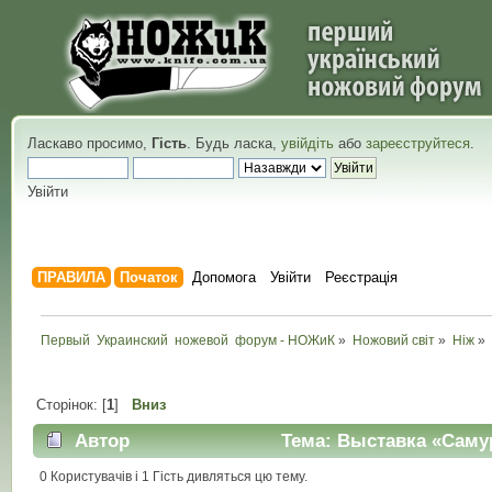
Ласкаво просимо,
Гість
. Будь ласка,
увійдіть
або
зареєструйтеся
.
Увійти
ПРАВИЛА
Початок
Допомога
Увійти
Реєстрація
Первый  Украинский  ножевой  форум - НОЖиК
»
Ножовий світ
»
Ніж
»
Сторінок: [
1
]
Вниз
Автор
Тема: Выставка «Самура
0 Користувачів і 1 Гість дивляться цю тему.