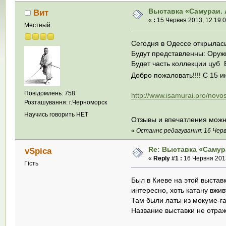
Выставка «Самураи. A
Вит
«
:
15 Червня 2013, 12:19:0
Местный
Сегодня в Одессе открылас
Будут представленны: Оруж
Будет часть коллекции цуб 
Добро пожаловать!!!! С 15 
Повідомлень: 758
http://www.isamurai.pro/novo
Розташування: г.Черноморск
Научись говорить НЕТ
Отзывы и впечатления можн
«
Останнє редагування: 16 Червня
Re: Выставка «Самура
vSpica
«
Reply #1 :
16 Червня 2013
Гість
Был в Киеве на этой выстав
интересно, хоть катану вжи
Там были латы из мокуме-га
Название выставки не отража