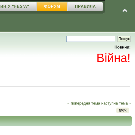
ИН У "FES'A"
ФОРУМ
ПРАВИЛА
Новини:
Війна!
« попередня тема
наступна тема »
ДРУК