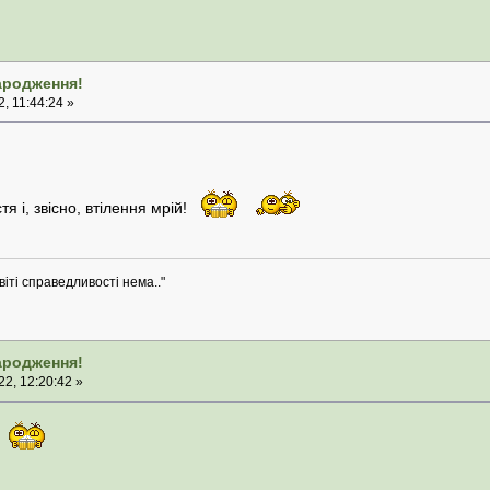
народження!
, 11:44:24 »
тя і, звісно, втілення мрій!
віті справедливості нема.."
народження!
2, 12:20:42 »