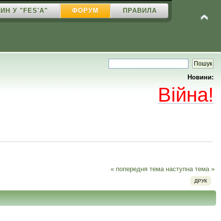
ИН У "FES'A"
ФОРУМ
ПРАВИЛА
Новини:
Війна!
« попередня тема
наступна тема »
ДРУК