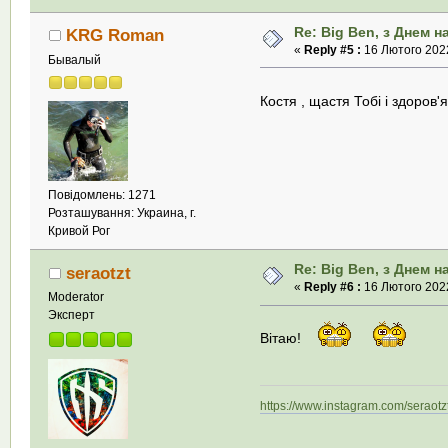
Re: Big Ben, з Днем 
KRG Roman
«
Reply #5 :
16 Лютого 2022
Бывалый
Костя , щастя Тобі і здоров'я
Повідомлень: 1271
Розташування: Украина, г.
Кривой Рог
Re: Big Ben, з Днем 
seraotzt
«
Reply #6 :
16 Лютого 2022
Moderator
Эксперт
Вітаю!
https://www.instagram.com/seraotzt