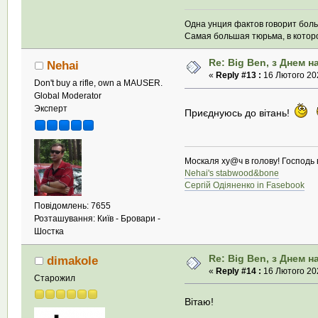
Одна унция фактов говорит бол
Самая большая тюрьма, в которой
Re: Big Ben, з Днем 
Nehai
«
Reply #13 :
16 Лютого 202
Don't buy a rifle, own a MAUSER.
Global Moderator
Эксперт
Приєднуюсь до вітань!
Москаля ху@ч в голову! Господь в
Nehai's stabwood&bone
Сергій Одіяненко in Fasebook
Повідомлень: 7655
Розташування: Київ - Бровари -
Шостка
Re: Big Ben, з Днем 
dimakole
«
Reply #14 :
16 Лютого 202
Старожил
Вітаю!