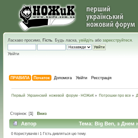
Ласкаво просимо,
Гість
. Будь ласка,
увійдіть
або
зареєструйтеся
.
Увійти
ПРАВИЛА
Початок
Допомога
Увійти
Реєстрація
Первый  Украинский  ножевой  форум - НОЖиК
»
Потрошки про все
»
Сторінок: [
1
]
Вниз
Автор
Тема: Big Ben, з Днем 
0 Користувачів і 1 Гість дивляться цю тему.