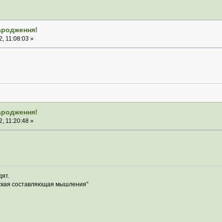
народження!
, 11:08:03 »
народження!
, 11:20:48 »
дят.
ская составляющая мышления"