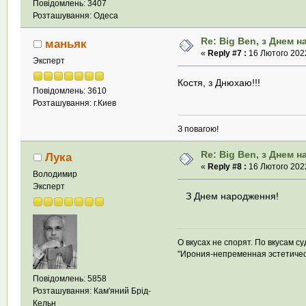
Повідомлень: 3407
Розташування: Одеса
Re: Big Ben, з Днем 
маньяк
«
Reply #7 :
16 Лютого 2022
Эксперт
Костя, з Днюхаю!!!
Повідомлень: 3610
Розташування: г.Киев
З повагою!
Re: Big Ben, з Днем 
Лука
«
Reply #8 :
16 Лютого 2022
Володимир
Эксперт
З Днем народження!
О вкусах не спорят. По вкусам су
"Ирония-непременная эстетиче
Повідомлень: 5858
Розташування: Кам'яний Брід-
Кельн