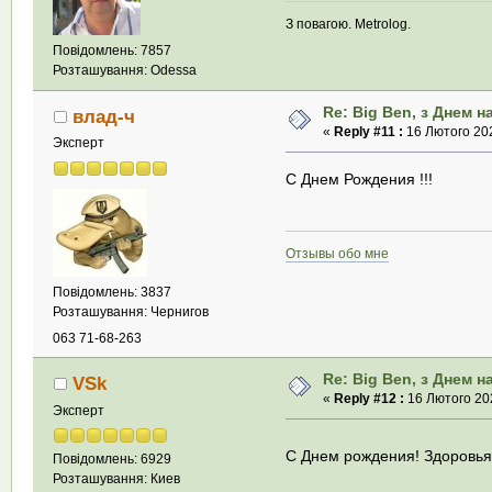
З повагою. Metrolog.
Повідомлень: 7857
Розташування: Odessa
Re: Big Ben, з Днем 
влад-ч
«
Reply #11 :
16 Лютого 202
Эксперт
С Днем Рождения !!!
Отзывы обо мне
Повідомлень: 3837
Розташування: Чернигов
063 71-68-263
Re: Big Ben, з Днем 
VSk
«
Reply #12 :
16 Лютого 202
Эксперт
С Днем рождения! Здоровья
Повідомлень: 6929
Розташування: Киев