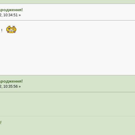
народження!
, 10:34:51 »
 !
народження!
, 10:35:56 »
/