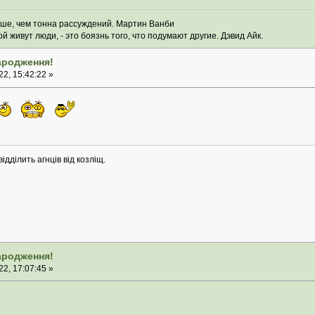
ьше, чем тонна рассуждений. Мартин Ванби
 живут люди, - это боязнь того, что подумают другие. Дэвид Айк.
народження!
2, 15:42:22 »
ідділить агнців від козліщ.
народження!
2, 17:07:45 »