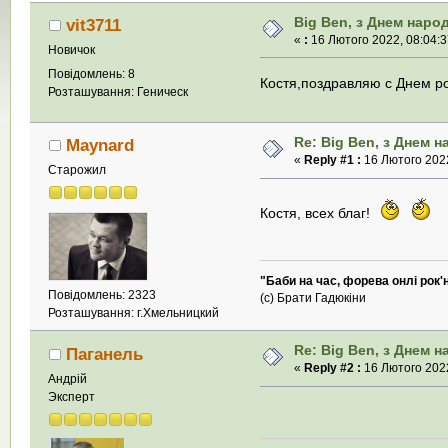
Big Ben, з Днем наро
vit3711
«
:
16 Лютого 2022, 08:04:3
Новичок
Повідомлень: 8
Костя,поздравляю с Днем ро
Розташування: Геническ
Re: Big Ben, з Днем 
Maynard
«
Reply #1 :
16 Лютого 2022
Старожил
Костя, всех благ!
"Баби на час, форева онлі рок'
Повідомлень: 2323
(с) Брати Гадюкіни
Розташування: г.Хмельницкий
Re: Big Ben, з Днем 
Паганель
«
Reply #2 :
16 Лютого 2022
Андрій
Эксперт