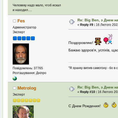
Человеку надо мало, чтоб искал
и находил.....
Re: Big Ben, з Днем 
Fes
«
Reply #9 :
16 Лютого 2022
Администратор
Эксперт
Поздоровляю!
Бажаю здоров'я, успіхів, щас
"Я зранку випив самогону - бо в с
Повідомлень: 37765
Розташування: Дніпро
Re: Big Ben, з Днем 
Metrolog
«
Reply #10 :
16 Лютого 202
Эксперт
С Днем Рождения!