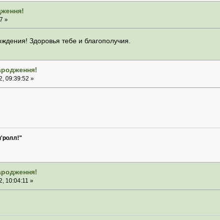
дження!
7 »
ждения! Здоровья тебе и благополучия.
народження!
, 09:39:52 »
н'ролл!"
народження!
, 10:04:11 »