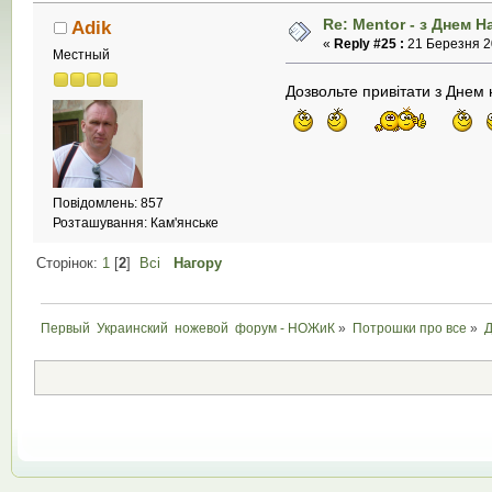
Re: Mentor - з Днем 
Adik
«
Reply #25 :
21 Березня 20
Местный
Дозвольте привітати з Днем
Повідомлень: 857
Розташування: Кам'янське
Сторінок:
1
[
2
]
Всі
Нагору
Первый  Украинский  ножевой  форум - НОЖиК
»
Потрошки про все
»