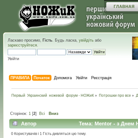
ГЛАВНАЯ
Ласкаво просимо,
Гість
. Будь ласка,
увійдіть
або
зареєструйтеся
.
Увійти
ПРАВИЛА
Початок
Допомога
Увійти
Реєстрація
Первый  Украинский  ножевой  форум - НОЖиК
»
Потрошки про все
»
Сторінок:
1
[
2
]
Всі
Вниз
Автор
Тема: Mentor - з Днем 
0 Користувачів і 1 Гість дивляться цю тему.