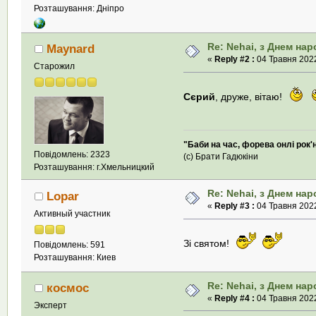
Розташування: Дніпро
Re: Nehai, з Днем на
Maynard
«
Reply #2 :
04 Травня 2022
Старожил
Сєрий
, друже, вітаю!
"Баби на час, форева онлі рок'
Повідомлень: 2323
(с) Брати Гадюкіни
Розташування: г.Хмельницкий
Re: Nehai, з Днем на
Lopar
«
Reply #3 :
04 Травня 2022
Активный участник
Зі святом!
Повідомлень: 591
Розташування: Киев
Re: Nehai, з Днем на
космос
«
Reply #4 :
04 Травня 2022
Эксперт