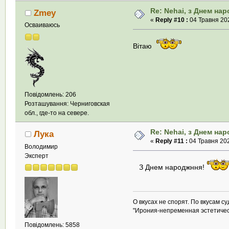
Re: Nehai, з Днем на
Zmey
«
Reply #10 :
04 Травня 202
Осваиваюсь
Вітаю
Повідомлень: 206
Розташування: Черниговская
обл., где-то на севере.
Re: Nehai, з Днем на
Лука
«
Reply #11 :
04 Травня 202
Володимир
Эксперт
З Днем народжння!
О вкусах не спорят. По вкусам су
"Ирония-непременная эстетиче
Повідомлень: 5858