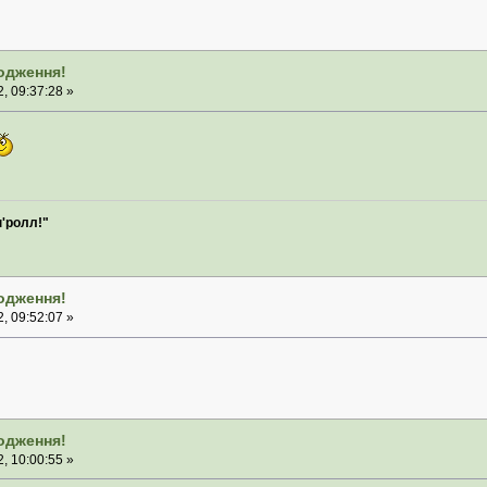
родження!
, 09:37:28 »
н'ролл!"
родження!
, 09:52:07 »
родження!
, 10:00:55 »