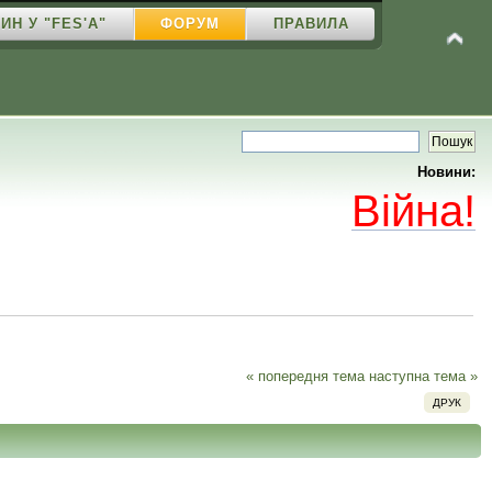
ИН У "FES'A"
ФОРУМ
ПРАВИЛА
Новини:
Війна!
« попередня тема
наступна тема »
ДРУК