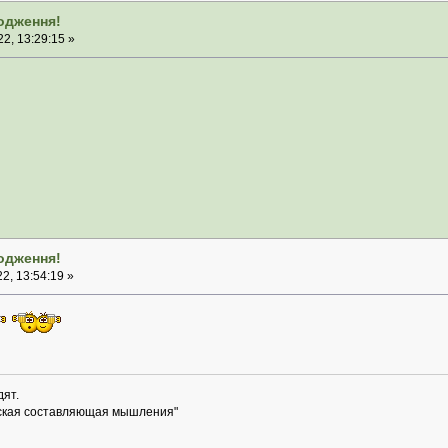
родження!
2, 13:29:15 »
родження!
2, 13:54:19 »
дят.
ская составляющая мышления"