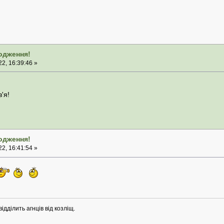
родження!
2, 16:39:46 »
'я!
родження!
2, 16:41:54 »
ідділить агнців від козліщ.