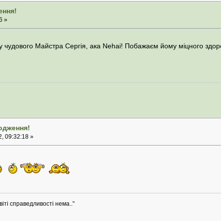
ення!
6 »
 чудового Майстра Сергія, ака Nehai! Побажаєм йому міцного здоро
родження!
, 09:32:18 »
віті справедливості нема.."