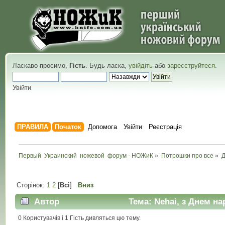
Ласкаво просимо,
Гість
. Будь ласка,
увійдіть
або
зареєструйтеся
.
Увійти
ПРАВИЛА
Початок
Допомога
Увійти
Реєстрація
Первый  Украинский  ножевой  форум - НОЖиК
»
Потрошки про все
»
Сторінок:
1
2
[
Всі
]
Вниз
Автор
Тема: Nehai, з Днем на
0 Користувачів і 1 Гість дивляться цю тему.