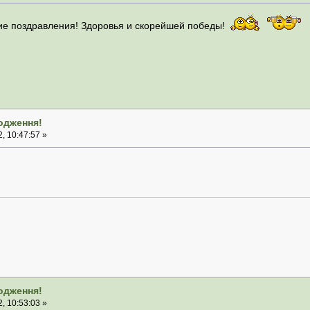
ие поздравления! Здоровья и скорейшей победы!
родження!
, 10:47:57 »
родження!
, 10:53:03 »