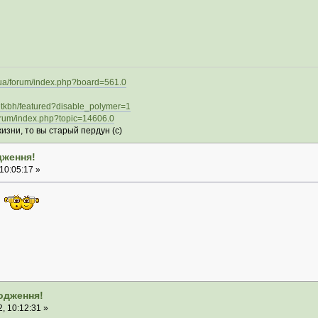
.ua/forum/index.php?board=561.0
Dtkbh/featured?disable_polymer=1
forum/index.php?topic=14606.0
изни, то вы старый пердун (с)
дження!
10:05:17 »
родження!
, 10:12:31 »