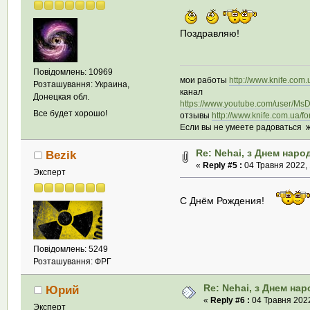
Поздравляю!
Повідомлень: 10969
мои работы
http://www.knife.com
Розташування: Украина,
канал
Донецкая обл.
https://www.youtube.com/user/Ms
Все будет хорошо!
отзывы
http://www.knife.com.ua/
Если вы не умеете радоваться ж
Re: Nehai, з Днем наро
Bezik
«
Reply #5 :
04 Травня 2022, 
Эксперт
С Днём Рождения!
Повідомлень: 5249
Розташування: ФРГ
Re: Nehai, з Днем на
Юрий
«
Reply #6 :
04 Травня 2022
Эксперт