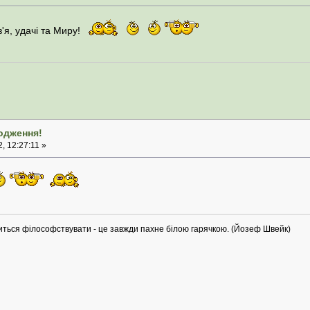
'я, удачі та Миру!
родження!
, 12:27:11 »
иться філософствувати - це завжди пахне білою гарячкою. (Йозеф Швейк)