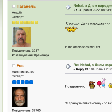
Nehai, з Днем народж
Паганель
«
:
04 Травня 2022, 08:23:1
Андрій
Эксперт
Сьогодні День народження у
In me omnis spes mihi est
Повідомлень: 3237
Розташування: Кременчук
Re: Nehai, з Днем на
Fes
«
Reply #1 :
04 Травня 2022
Администратор
Эксперт
Поздравляю!
"Я зранку випив самогону - бо в с
Повідомлень: 37765