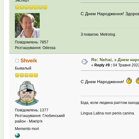
Эксперт
С Днем Народження! Здоров
З повагою. Metrolog.
Повідомлень: 7857
Розташування: Odessa
Re: Nehai, з Днем на
Shveik
«
Reply #9 :
04 Травня 2022
Бывалый
С Днем Народження!
Біда, коли людина раптом заход
Повідомлень: 1377
Lingua Latina non penis canina.
Розташування: Глобинський
район - Міжгір'я
Memento mori