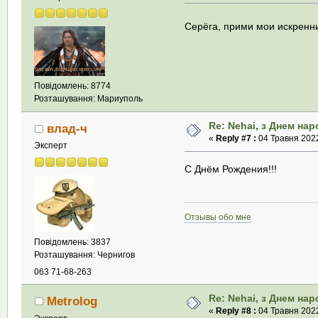
Серёга, прими мои искренн
Повідомлень: 8774
Розташування: Мариуполь
Re: Nehai, з Днем на
влад-ч
«
Reply #7 :
04 Травня 2022
Эксперт
С Днём Рождения!!!
Отзывы обо мне
Повідомлень: 3837
Розташування: Чернигов
063 71-68-263
Re: Nehai, з Днем на
Metrolog
«
Reply #8 :
04 Травня 2022