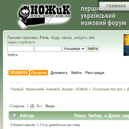
ГЛАВНАЯ
Ласкаво просимо,
Гість
. Будь ласка,
увійдіть
або
зареєструйтеся
.
Увійти
ПРАВИЛА
Початок
Допомога
Увійти
Реєстрація
Первый  Украинский  ножевой  форум - НОЖиК
»
Потрошки про все
»
Сторінок:
1
[
2
]
Всі
Вниз
Автор
Тема: Nehai, з Днем на
0 Користувачів і 1 Гість дивляться цю тему.