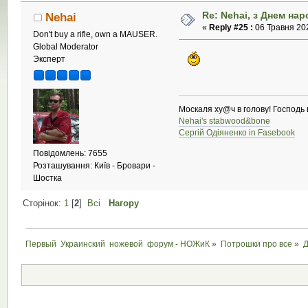
Re: Nehai, з Днем на
Nehai
«
Reply #25 :
06 Травня 202
Don't buy a rifle, own a MAUSER.
Global Moderator
Эксперт
Москаля ху@ч в голову! Господь в
Nehai's stabwood&bone
Сергій Одіяненко in Fasebook
Повідомлень: 7655
Розташування: Київ - Бровари -
Шостка
Сторінок:
1
[
2
]
Всі
Нагору
Первый  Украинский  ножевой  форум - НОЖиК
»
Потрошки про все
»