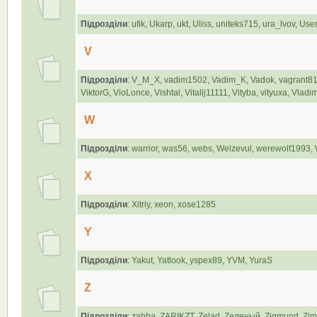
Підрозділи
:
ufik
,
Ukarp
,
ukt
,
Uliss
,
uniteks715
,
ura_lvov
,
Use
V
Підрозділи
:
V_M_X
,
vadim1502
,
Vadim_K
,
Vadok
,
vagrant8
ViktorG
,
VioLonce
,
Vishtal
,
Vitalij11111
,
Vityba
,
vityuxa
,
Vladim
W
Підрозділи
:
warrior
,
was56
,
webs
,
Welzevul
,
werewolf1993
,
X
Підрозділи
:
Xitriy
,
xeon
,
xose1285
Y
Підрозділи
:
Yakut
,
Yatlook
,
yspex89
,
YVM
,
YuraS
Z
Підрозділи
:
zahha
,
ZARIKZT
,
Zelad
,
Zеленый
,
Zigmund
,
Zi