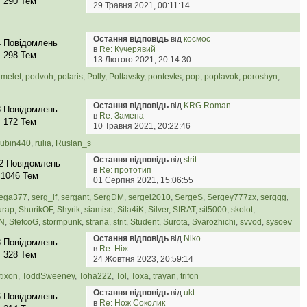
290 Тем
29 Травня 2021, 00:11:14
Остання відповідь
від
космос
4 Повідомлень
в
Re: Кучерявий
298 Тем
13 Лютого 2021, 20:14:30
umelet
,
podvoh
,
polaris
,
Polly
,
Poltavsky
,
pontevks
,
pop
,
poplavok
,
poroshyn
,
Остання відповідь
від
KRG Roman
8 Повідомлень
в
Re: Замена
172 Тем
10 Травня 2021, 20:22:46
ubin440
,
rulia
,
Ruslan_s
Остання відповідь
від
strit
2 Повідомлень
в
Re: прототип
1046 Тем
01 Серпня 2021, 15:06:55
rega377
,
serg_if
,
sergant
,
SergDM
,
sergei2010
,
SergeS
,
Sergey777zx
,
serggg
,
urap
,
ShurikOF
,
Shyrik
,
siamise
,
Sila4iK
,
Silver
,
SIRAT
,
sit5000
,
skolot
,
eN
,
StefcoG
,
stormpunk
,
strana
,
strit
,
Student
,
Surota
,
Svarozhichi
,
svvod
,
sysoev
Остання відповідь
від
Niko
8 Повідомлень
в
Re: Ніж
328 Тем
24 Жовтня 2023, 20:59:14
tixon
,
ToddSweenеy
,
Toha222
,
Tol
,
Toxa
,
trayan
,
trifon
Остання відповідь
від
ukt
6 Повідомлень
в
Re: Нож Соколик