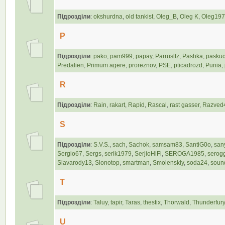
Підрозділи
:
okshurdna
,
old tankist
,
Oleg_B
,
Oleg K
,
Oleg19
P
Підрозділи
:
pako
,
pam999
,
papay
,
Parrusltz
,
Pashka
,
pasku
Predalien
,
Primum agere
,
proreznov
,
PSE
,
pticadrozd
,
Punia
,
R
Підрозділи
:
Rain
,
rakart
,
Rapid
,
Rascal
,
rast gasser
,
Razved
S
Підрозділи
:
S.V.S.
,
sach
,
Sachok
,
samsam83
,
SantiG0o
,
san
Sergio67
,
Sergs
,
serik1979
,
SerjioHiFi
,
SEROGA1985
,
serog
Slavarody13
,
Slonotop
,
smartman
,
Smolenskiy
,
soda24
,
soun
T
Підрозділи
:
Taluy
,
tapir
,
Taras
,
thestix
,
Thorwald
,
Thunderfury
U