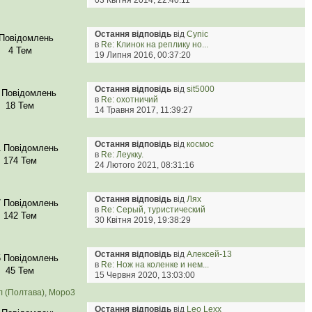
03 Квітня 2014, 22:40:11
Остання відповідь
від
Cynic
 Повідомлень
в
Re: Клинок на реплику но...
4 Тем
19 Липня 2016, 00:37:20
Остання відповідь
від
sit5000
 Повідомлень
в
Re: охотничий
18 Тем
14 Травня 2017, 11:39:27
Остання відповідь
від
космос
1 Повідомлень
в
Re: Леукку.
174 Тем
24 Лютого 2021, 08:31:16
Остання відповідь
від
Лях
7 Повідомлень
в
Re: Серый, туристический
142 Тем
30 Квітня 2019, 19:38:29
Остання відповідь
від
Алексей-13
5 Повідомлень
в
Re: Нож на коленке и нем...
45 Тем
15 Червня 2020, 13:03:00
л (Полтава)
,
Mopo3
Остання відповідь
від
Leo Lexx