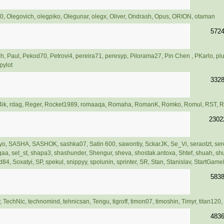
70
,
Olegovich
,
olegpiko
,
Olegunar
,
olegx
,
Oliver
,
Ondrash
,
Opus
,
ORION
,
otaman
572
ch
,
Paul
,
Pekod70
,
Petrovi4
,
pereira71
,
peresyp
,
Pilorama27
,
Pin Chen
,
PKarlo
,
pl
pylot
332
4ik
,
rdag
,
Reger
,
Rocket1989
,
romaaqa
,
Romaha
,
RomanK
,
Romko
,
Romul
,
RST
,
R
2302
yo
,
SASHA
,
SASHOK
,
sashka07
,
Satin 600
,
sawontiy
,
SckarJK
,
Se_Vi
,
seraotzt
,
se
gaa
,
set_st
,
shapa3
,
shashunder
,
Shengur
,
sheva
,
shostak.antoxa
,
Shtef
,
shuah
,
sh
d84
,
Soxatyi
,
SP
,
spekul
,
snippyy
,
spolunin
,
sprinter
,
SR
,
Stan
,
Stanislav
,
StartGam
583
,
TechNic
,
technomind
,
tehnicsan
,
Tengu
,
tigroff
,
timon07
,
timoshin
,
Timyr
,
titan120
,
483