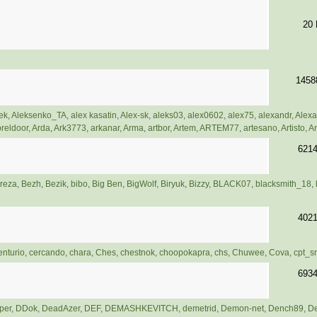
20
1458
ek
,
Aleksenko_TA
,
alex kasatin
,
Alex-sk
,
aleks03
,
alex0602
,
alex75
,
alexandr
,
Alexa
reldoor
,
Arda
,
Ark3773
,
arkanar
,
Arma
,
artbor
,
Artem
,
ARTEM77
,
artesano
,
Artisto
,
Ar
621
reza
,
Bezh
,
Bezik
,
bibo
,
Big Ben
,
BigWolf
,
Biryuk
,
Bizzy
,
BLACK07
,
blacksmith_18
,
402
nturio
,
cercando
,
chara
,
Ches
,
chestnok
,
choopokapra
,
chs
,
Chuwee
,
Cova
,
cpt_sm
693
per
,
DDok
,
DeadAzer
,
DEF
,
DEMASHKEVITCH
,
demetrid
,
Demon-net
,
Dench89
,
D