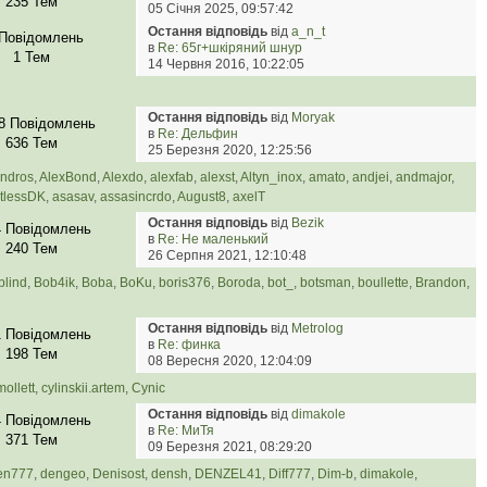
235 Тем
05 Січня 2025, 09:57:42
Остання відповідь
від
a_n_t
 Повідомлень
в
Re: 65г+шкіряний шнур
1 Тем
14 Червня 2016, 10:22:05
Остання відповідь
від
Moryak
8 Повідомлень
в
Re: Дельфин
636 Тем
25 Березня 2020, 12:25:56
ndros
,
AlexBond
,
Alexdo
,
alexfab
,
alexst
,
Altyn_inox
,
amato
,
andjei
,
andmajor
,
tlessDK
,
asasav
,
assasincrdo
,
August8
,
axelT
Остання відповідь
від
Bezik
4 Повідомлень
в
Re: Не маленький
240 Тем
26 Серпня 2021, 12:10:48
blind
,
Bob4ik
,
Boba
,
BoKu
,
boris376
,
Boroda
,
bot_
,
botsman
,
boullette
,
Brandon
,
Остання відповідь
від
Metrolog
1 Повідомлень
в
Re: финка
198 Тем
08 Вересня 2020, 12:04:09
ollett
,
cylinskii.artem
,
Cynic
Остання відповідь
від
dimakole
4 Повідомлень
в
Re: МиТя
371 Тем
09 Березня 2021, 08:29:20
en777
,
dengeo
,
Denisost
,
densh
,
DENZEL41
,
Diff777
,
Dim-b
,
dimakole
,