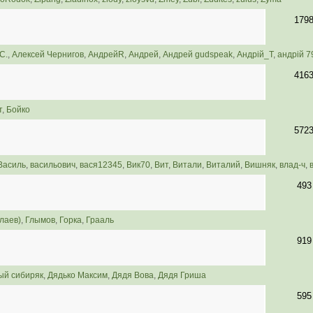
179
С.
,
Алексей Чернигов
,
АндрейR
,
Андрей
,
Андрей gudspeak
,
Андрій_Т
,
андрій 7
416
т
,
Бойко
572
Василь
,
васильович
,
вася12345
,
Вик70
,
Вит
,
Витали
,
Виталий
,
Вишняк
,
влад-ч
,
493
лаев)
,
Глымов
,
Горка
,
Грааль
919
ый сибиряк
,
Дядько Максим
,
Дядя Вова
,
Дядя Гриша
595