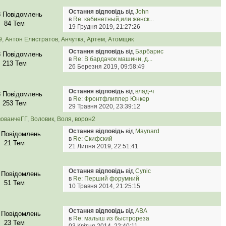
Остання відповідь
від
John
8 Повідомлень
в
Re: кабинетный,или женск...
84 Тем
19 Грудня 2019, 21:27:26
9
,
Антон Елистратов
,
Анчутка
,
Артем
,
Атомщик
Остання відповідь
від
Барбарис
3 Повідомлень
в
Re: В бардачок машини, д...
213 Тем
26 Березня 2019, 09:58:49
Остання відповідь
від
влад-ч
3 Повідомлень
в
Re: Фронтфлиппер Юнкер
253 Тем
29 Травня 2020, 23:39:12
вованчеГГ
,
Воловик
,
Воля
,
ворон2
Остання відповідь
від
Maynard
 Повідомлень
в
Re: Скифский
21 Тем
21 Липня 2019, 22:51:41
Остання відповідь
від
Cynic
 Повідомлень
в
Re: Перший форумний
51 Тем
10 Травня 2014, 21:25:15
Остання відповідь
від
АВА
 Повідомлень
в
Re: малыш из быстрореза
23 Тем