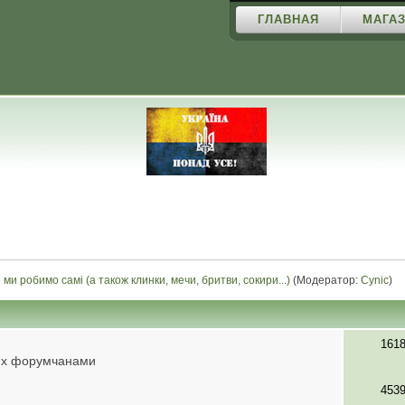
ГЛАВНАЯ
МАГАЗ
і ми робимо самі (а також клинки, мечи, бритви, сокири...)
(Модератор:
Cynic
)
161
их форумчанами
453