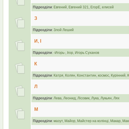
Підрозділи
:
Евгений
,
Евгений 321
,
ЕгорЕ
,
елисей
З
Підрозділи
:
Злой Леший
И, І
Підрозділи
:
-Игорь-
,
Ігор
,
Игорь Суханов
К
Підрозділи
:
Катря
,
Колян
,
Константин
,
космос
,
Курінний
,
Л
Підрозділи
:
Лева
,
Леонид
,
Лісовик
,
Лука
,
Лукьян
,
Лях
М
Підрозділи
:
мазут
,
Майор
,
Майстер на колінці
,
Макар
,
Мак