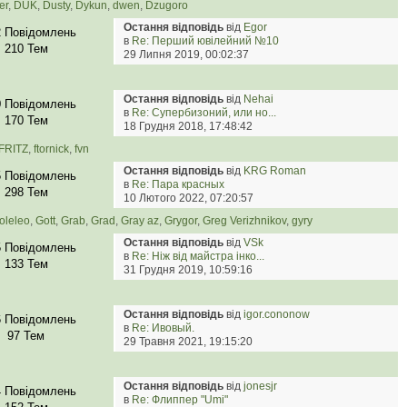
er
,
DUK
,
Dusty
,
Dykun
,
dwen
,
Dzugoro
Остання відповідь
від
Egor
2 Повідомлень
в
Re: Перший ювілейний №10
210 Тем
29 Липня 2019, 00:02:37
Остання відповідь
від
Nehai
0 Повідомлень
в
Re: Супербизоний, или но...
170 Тем
18 Грудня 2018, 17:48:42
FRITZ
,
ftornick
,
fvn
Остання відповідь
від
KRG Roman
5 Повідомлень
в
Re: Пара красных
298 Тем
10 Лютого 2022, 07:20:57
oleleo
,
Gott
,
Grab
,
Grad
,
Gray az
,
Grygor
,
Greg Verizhnikov
,
gyry
Остання відповідь
від
VSk
5 Повідомлень
в
Re: Ніж від майстра інко...
133 Тем
31 Грудня 2019, 10:59:16
Остання відповідь
від
igor.cononow
6 Повідомлень
в
Re: Ивовый.
97 Тем
29 Травня 2021, 19:15:20
Остання відповідь
від
jonesjr
4 Повідомлень
в
Re: Флиппер "Umi"