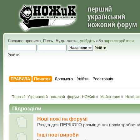
Ласкаво просимо,
Гість
. Будь ласка,
увійдіть
або
зареєструйтеся
.
Увійти
ПРАВИЛА
Початок
Допомога
Увійти
Реєстрація
Первый  Украинский  ножевой  форум - НОЖиК
»
Майстерня
»
Ножі, як
Підрозділи
Нові ножі на форумі
Розділ для ПЕРШОГО розміщення ножів зроблен
Інші нові вироби