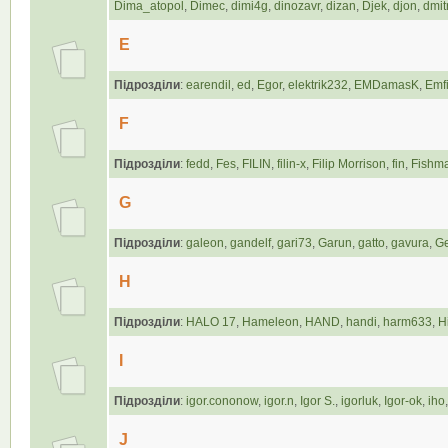
Dima_atopol
,
Dimec
,
dimi4g
,
dinozavr
,
dizan
,
Djek
,
djon
,
dmitr
E
Підрозділи
:
earendil
,
ed
,
Egor
,
elektrik232
,
EMDamasK
,
Emf
F
Підрозділи
:
fedd
,
Fes
,
FILIN
,
filin-x
,
Filip Morrison
,
fin
,
Fishm
G
Підрозділи
:
galeon
,
gandelf
,
gari73
,
Garun
,
gatto
,
gavura
,
G
H
Підрозділи
:
HALO 17
,
Hameleon
,
HAND
,
handi
,
harm633
,
H
I
Підрозділи
:
igor.cononow
,
igor.n
,
Igor S.
,
igorluk
,
Igor-ok
,
iho
J