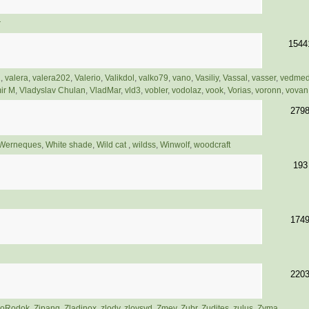
r
1544
1
,
valera
,
valera202
,
Valerio
,
Valikdol
,
valko79
,
vano
,
Vasiliy
,
Vassal
,
vasser
,
vedme
ir M
,
Vladyslav Chulan
,
VladMar
,
vld3
,
vobler
,
vodolaz
,
vook
,
Vorias
,
voronn
,
vovan
279
Werneques
,
White shade
,
Wild cat
,
wildss
,
Winwolf
,
woodcraft
193
174
220
moRodok
,
Zipang
,
Zladinox
,
zlody
,
zloysvd
,
Zmey
,
Zubr
,
Zudites
,
zulus
,
Zyma