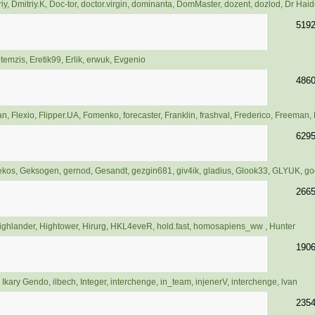
iy
,
Dmitriy.K
,
Doc-tor
,
doctor.virgin
,
dominanta
,
DomMaster
,
dozent
,
dozlod
,
Dr Haid
519
itemzis
,
Eretik99
,
Erlik
,
erwuk
,
Evgenio
486
an
,
Flexio
,
Flipper.UA
,
Fomenko
,
forecaster
,
Franklin
,
frashval
,
Frederico
,
Freeman
,
629
ekos
,
Geksogen
,
gernod
,
Gesandt
,
gezgin681
,
giv4ik
,
gladius
,
Glook33
,
GLYUK
,
go
266
ighlander
,
Hightower
,
Hirurg
,
HKL4eveR
,
hold.fast
,
homosapiens_ww
,
Hunter
190
,
Ikary Gendo
,
ilbech
,
Integer
,
interchenge
,
in_team
,
injenerV
,
interchenge
,
lvan
235