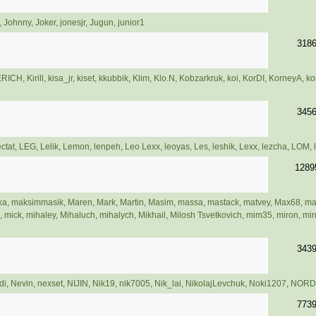
,
Johnny
,
Joker
,
jonesjr
,
Jugun
,
junior1
318
ERICH
,
Kirill
,
kisa_jr
,
kiset
,
kkubbik
,
Klim
,
Klo.N
,
Kobzarkruk
,
koi
,
KorDI
,
KorneyA
,
ko
345
ctat
,
LEG
,
Lelik
,
Lemon
,
lenpeh
,
Leo Lexx
,
leoyas
,
Les
,
leshik
,
Lexx
,
lezcha
,
LOM
,
1289
ka
,
maksimmasik
,
Maren
,
Mark
,
Martin
,
Masim
,
massa
,
mastack
,
matvey
,
Max68
,
ma
,
mick
,
mihaley
,
Mihaluch
,
mihalych
,
Mikhail
,
Milosh Tsvetkovich
,
mim35
,
miron
,
mir
343
di
,
Nevin
,
nexset
,
NIJIN
,
Nik19
,
nik7005
,
Nik_lai
,
NikolajLevchuk
,
Noki1207
,
NORD
773