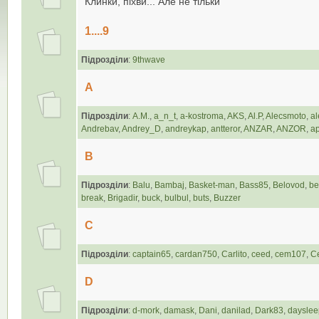
Клинки, піхви... Але не тільки
1....9
Підрозділи
:
9thwave
A
Підрозділи
:
А.М.
,
a_n_t
,
a-kostroma
,
AKS
,
Al.P
,
Alecsmoto
,
al
Andrebav
,
Andrey_D
,
andreykap
,
antteror
,
ANZAR
,
ANZOR
,
ap
B
Підрозділи
:
Balu
,
Bambaj
,
Basket-man
,
Bass85
,
Belovod
,
be
break
,
Brigadir
,
buck
,
bulbul
,
buts
,
Buzzer
C
Підрозділи
:
captain65
,
cardan750
,
Carlito
,
ceed
,
cem107
,
Ce
D
Підрозділи
:
d-mork
,
damask
,
Dani
,
danilad
,
Dark83
,
dayslee