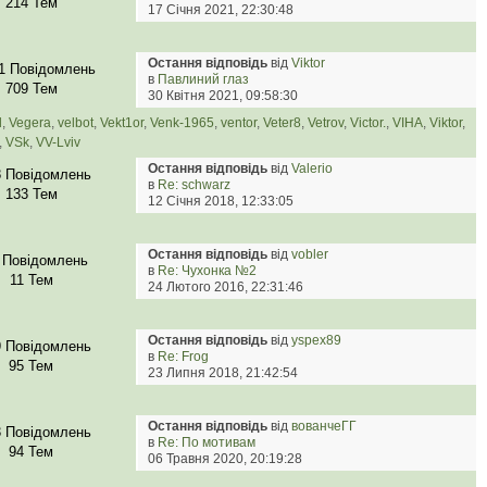
214 Тем
17 Січня 2021, 22:30:48
Остання відповідь
від
Viktor
1 Повідомлень
в
Павлиний глаз
709 Тем
30 Квітня 2021, 09:58:30
d
,
Vegera
,
velbot
,
Vekt1or
,
Venk-1965
,
ventor
,
Veter8
,
Vetrov
,
Victor.
,
VIHA
,
Viktor
,
,
VSk
,
VV-Lviv
Остання відповідь
від
Valerio
8 Повідомлень
в
Re: schwarz
133 Тем
12 Січня 2018, 12:33:05
Остання відповідь
від
vobler
 Повідомлень
в
Re: Чухонка №2
11 Тем
24 Лютого 2016, 22:31:46
Остання відповідь
від
yspex89
9 Повідомлень
в
Re: Frog
95 Тем
23 Липня 2018, 21:42:54
Остання відповідь
від
вованчеГГ
3 Повідомлень
в
Re: По мотивам
94 Тем
06 Травня 2020, 20:19:28