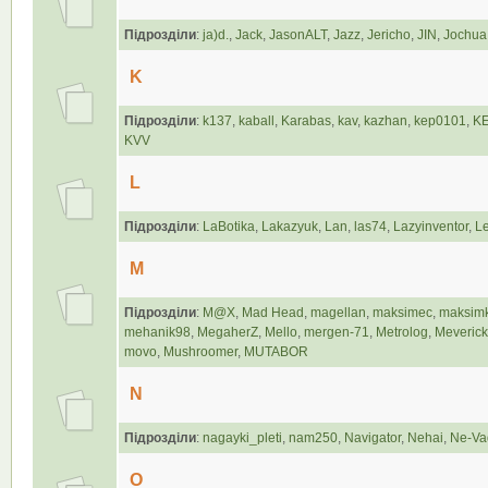
Підрозділи
:
ja)d.
,
Jack
,
JasonALT
,
Jazz
,
Jericho
,
JIN
,
Jochua
K
Підрозділи
:
k137
,
kaball
,
Karabas
,
kav
,
kazhan
,
kep0101
,
K
KVV
L
Підрозділи
:
LaBotika
,
Lakazyuk
,
Lan
,
las74
,
Lazyinventor
,
Le
M
Підрозділи
:
M@X
,
Mad Head
,
magellan
,
maksimec
,
maksim
mehanik98
,
MegaherZ
,
Mello
,
mergen-71
,
Metrolog
,
Meverick
movo
,
Mushroomer
,
MUTABOR
N
Підрозділи
:
nagayki_pleti
,
nam250
,
Navigator
,
Nehai
,
Ne-Va
O