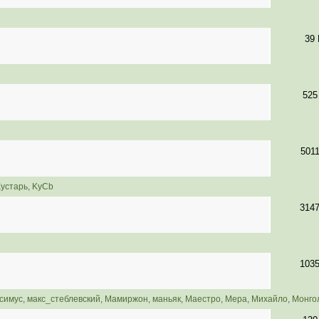
39
525
501
Кустарь
,
KyCb
314
103
симус
,
макс_стеблевский
,
Мамиржон
,
маньяк
,
Маестро
,
Мера
,
Михайло
,
Монго