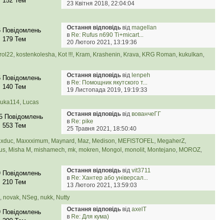
152 Тем
23 Квітня 2018, 22:04:04
Остання відповідь
від
magellan
6 Повідомлень
в
Re: Rufus n690 Ti+micart...
179 Тем
20 Лютого 2021, 13:19:36
rol22
,
kostenkolesha
,
Kot !!!
,
Kram
,
Krashenin
,
Krava
,
KRG Roman
,
kukulkan
,
Остання відповідь
від
lenpeh
6 Повідомлень
в
Re: Помощник якутского т...
140 Тем
19 Листопада 2019, 19:19:33
luka114
,
Lucas
Остання відповідь
від
вованчеГГ
5 Повідомлень
в
Re: pike
553 Тем
25 Травня 2021, 18:50:40
xduc
,
Maxxximum
,
Maynard
,
Maz
,
Medison
,
MEFISTOFEL
,
MegaherZ
,
us
,
Misha M
,
mishamech
,
mk
,
mokren
,
Mongol
,
monolit
,
Montejano
,
MOROZ
,
Остання відповідь
від
vit3711
9 Повідомлень
в
Re: Хантер або універсал...
210 Тем
13 Лютого 2021, 13:59:03
,
novak
,
NSeg
,
nukk
,
Nutty
Остання відповідь
від
axelT
9 Повідомлень
в
Re: Для кума)