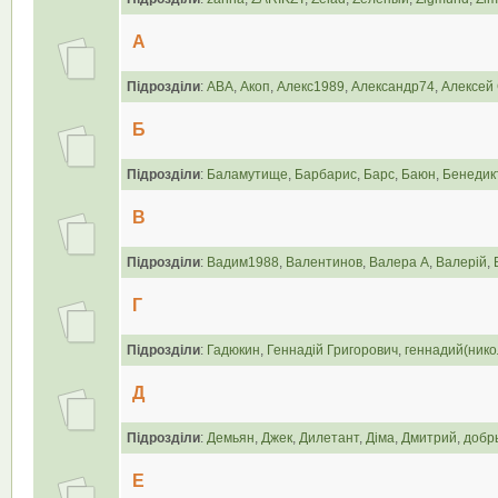
А
Підрозділи
:
АВА
,
Акоп
,
Алекс1989
,
Александр74
,
Алексей 
Б
Підрозділи
:
Баламутище
,
Барбарис
,
Барс
,
Баюн
,
Бенедик
В
Підрозділи
:
Вадим1988
,
Валентинов
,
Валера А
,
Валерій
,
Г
Підрозділи
:
Гадюкин
,
Геннадій Григорович
,
геннадий(нико
Д
Підрозділи
:
Демьян
,
Джек
,
Дилетант
,
Діма
,
Дмитрий
,
добр
Е