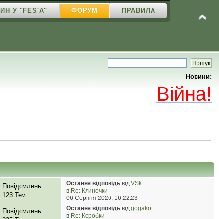
ИН У "FES'A"
ФОРУМ
ПРАВИЛА
Новини:
Війна!
Остання відповідь
від
VSk
8 Повідомлень
в
Re: Клиночки
123 Тем
06 Серпня 2026, 16:22:23
Остання відповідь
від
gogakot
9 Повідомлень
в
Re: Коробки