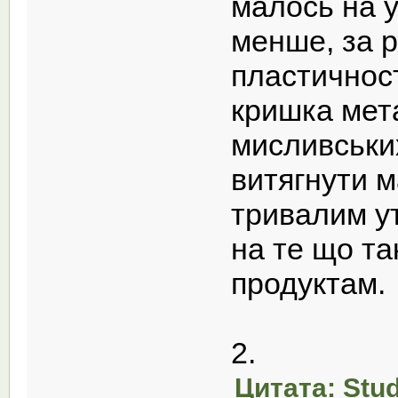
малось на у
менше, за р
пластичност
кришка мета
мисливських
витягнути м
тривалим у
на те що та
продуктам.
2.
Цитата: Stud