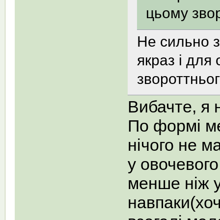
цьому зво
Не сильно з
якраз і для 
звороттньог
Вибачте, я 
По формi ме
нiчого не м
у овочевого
менше нiж у
навпаки(хоч