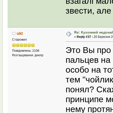
взагалi мал
звести, але
Re: Кухонний недона
ukt
«
Reply #37 :
20 Березня 20
Старожил
Это Вы про
Повідомлень: 2106
Розташування: днепр
пальцев на 
особо на т
тем "чойли
понял? Скаж
принципе м
нему протя