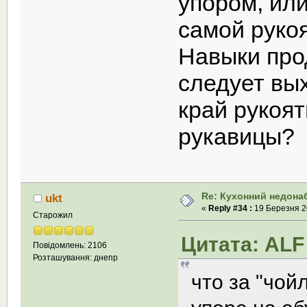
упором, ил
самой рукоя
Навыки про
следует вы
край рукоят
рукавицы
Re: Кухонний недона
ukt
«
Reply #34 :
19 Березня 20
Старожил
Цитата: ALF 
Повідомлень: 2106
Розташування: днепр
что за "чой