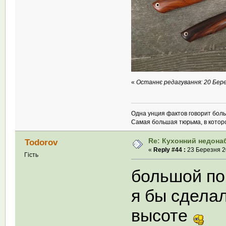
«
Останнє редагування: 20 Берез
Одна унция фактов говорит бол
Самая большая тюрьма, в которой
Re: Кухонний недона
Todorov
«
Reply #44 :
23 Березня 20
Гість
большой по
я бы сделал
высоте