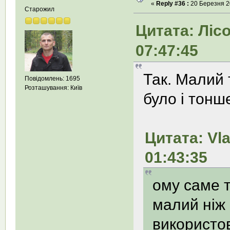
«
Reply #36 :
20 Березня 20
Старожил
Цитата: Лісо
07:47:45
Так. Малий 
Повідомлень: 1695
Розташування: Київ
було і тонш
Цитата: Vla
01:43:35
ому саме т
малий нiж 
використов