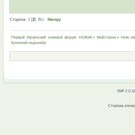
Сторінок:
1
[
2
]
Всі
Нагору
Первый  Украинский  ножевой  форум - НОЖиК
»
Майстерня
»
Ножі, як
Кухонний недонабір
SMF 2.0.1
Сторінка згенер