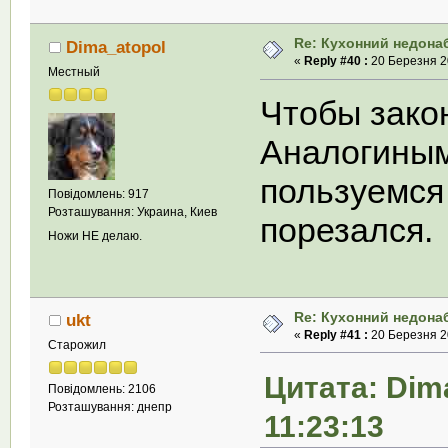
Re: Кухонний недона
Dima_atopol
«
Reply #40 :
20 Березня 20
Местный
Чтобы зако
Аналогины
пользуемся 
Повідомлень: 917
Розташування: Украина, Киев
порезался.
Ножи НЕ делаю.
Re: Кухонний недона
ukt
«
Reply #41 :
20 Березня 20
Старожил
Цитата: Dim
Повідомлень: 2106
Розташування: днепр
11:23:13