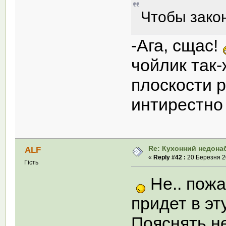
Чтобы зако
-Ага, сщас!
чойлик так
плоскости 
интирестно 
Re: Кухонний недона
ALF
«
Reply #42 :
20 Березня 20
Гість
Не.. пожа
придет в эт
Пояснять н