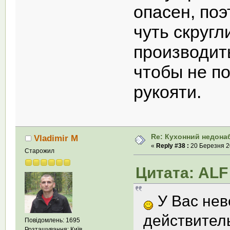
опасен, поэ
чуть скругл
производит
чтобы не п
рукояти.
Re: Кухонний недона
Vladimir M
«
Reply #38 :
20 Березня 20
Старожил
Цитата: ALF 
У Вас нев
действитель
Повідомлень: 1695
Розташування: Київ