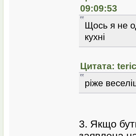
09:09:53
Щось я не о
кухні
Цитата: teri
ріже весел
3. Якщо бут
заявлена н