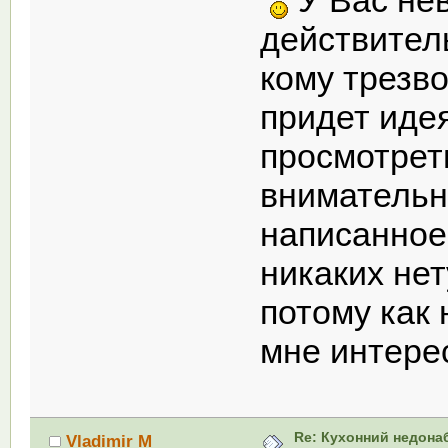
действител
кому трезво
придет идея
просмотрет
внимательн
написанное
никаких нет
потому как 
мне интерес
Re: Кухонний недона
Vladimir M