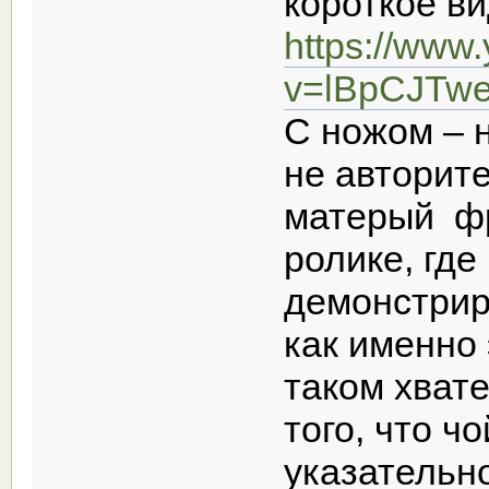
короткое ви
https://www
v=lBpCJTwe
С ножом – 
не авторит
матерый фр
ролике, гд
демонстрир
как именно 
таком хват
того, что ч
указательн