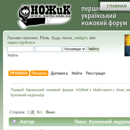
ГЛАВНАЯ
Ласкаво просимо,
Гість
. Будь ласка,
увійдіть
або
зареєструйтеся
.
Увійти
ПРАВИЛА
Початок
Допомога
Увійти
Реєстрація
Первый  Украинский  ножевой  форум - НОЖиК
»
Майстерня
»
Ножі, як
Кухонний недонабір
Сторінок:
1
[
2
]
Всі
Вниз
Автор
Тема: Кухонний недона