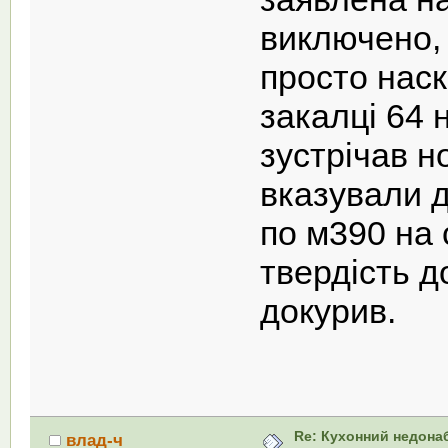
виключено,
просто наск
закалці 64 
зустрічав н
вказували д
по м390 на 
твердість д
докурив.
Re: Кухонний недона
влад-ч