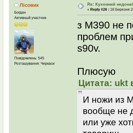
Re: Кухонний недона
Лісовик
«
Reply #26 :
18 Березня 20
Богдан
Активный участник
з М390 не 
проблем при
s90v.
Повідомлень: 545
Розташування: Черкаси
Плюсую
Цитата: ukt 
И ножи из М
вообще не д
или уже хо