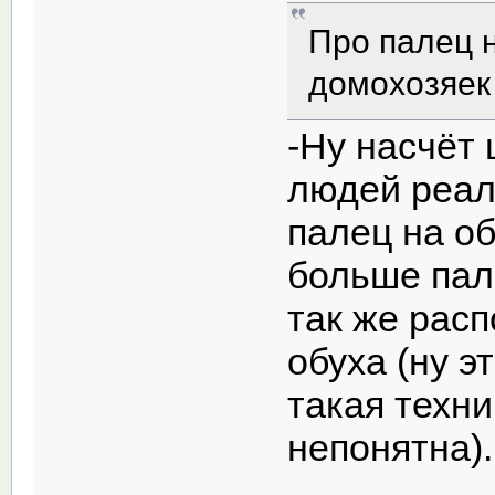
Про палец 
домохозяек 
-Ну насчёт 
людей реал
палец на об
больше пале
так же рас
обуха (ну 
такая техн
непонятна).