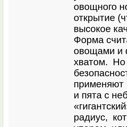
овощного н
открытие (ч
высокое кач
Форма счит
овощами и 
хватом. Но
безопаснос
применяют 
и пята с не
«гигантски
радиус, ко