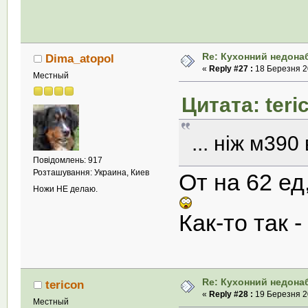
Re: Кухонний недона
Dima_atopol
«
Reply #27 :
18 Березня 20
Местный
Цитата: teri
... ніж м390
Повідомлень: 917
Розташування: Украина, Киев
От на 62 ед,
Ножи НЕ делаю.
Как-то так
Re: Кухонний недона
tericon
«
Reply #28 :
19 Березня 20
Местный