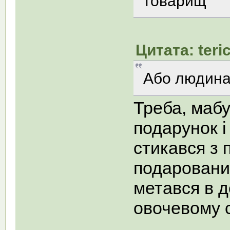
товарищ
Цитата: teri
Або людина 
Треба, мабу
подарунок і
стикався з 
подарований
метався в 
овочевому 