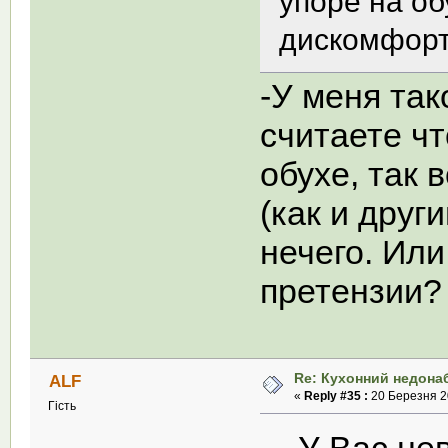
упоре на о
дискомфор
-У меня так
считаете чт
обухе, так 
(как и друг
нечего. Или
претензии?
Re: Кухонний недона
ALF
«
Reply #35 :
20 Березня 20
Гість
У Вас не