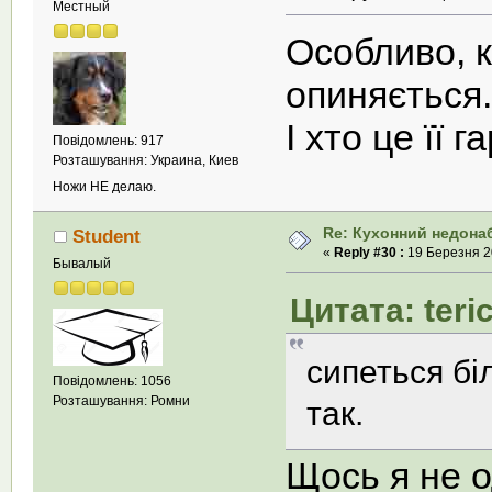
Местный
Особливо, к
опиняється.
І хто це її
Повідомлень: 917
Розташування: Украина, Киев
Ножи НЕ делаю.
Re: Кухонний недона
Student
«
Reply #30 :
19 Березня 20
Бывалый
Цитата: teri
сипеться біл
Повідомлень: 1056
Розташування: Ромни
так.
Щось я не о