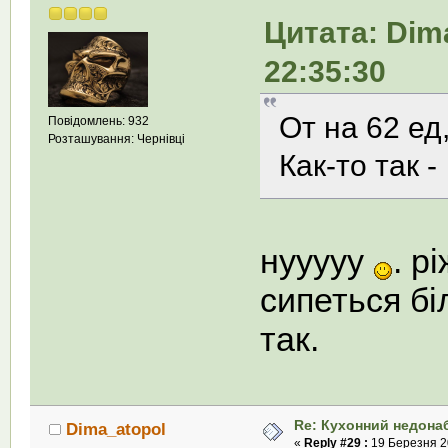
Цитата: Dim
22:35:30
От на 62 ед,
Повідомлень: 932
Розташування: Чернівці
Как-то так 
нууууу
. р
сипеться бі
так.
Re: Кухонний недона
Dima_atopol
«
Reply #29 :
19 Березня 20