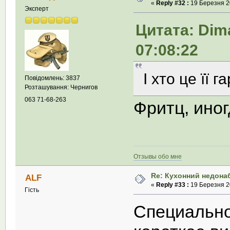
«
Reply #32 :
19 Березня 20
Эксперт
Цитата: Dim
07:08:22
І хто це її
Повідомлень: 3837
Розташування: Чернигов
063 71-68-263
Фритц, иног
Отзывы обо мне
Re: Кухонний недона
ALF
«
Reply #33 :
19 Березня 20
Гість
Специальн