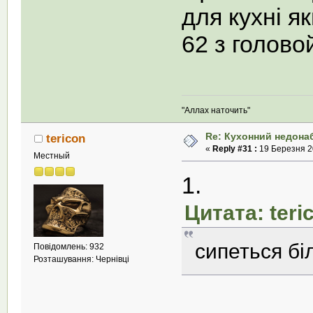
для кухні я
62 з голово
"Аллах наточить"
Re: Кухонний недона
tericon
«
Reply #31 :
19 Березня 20
Местный
1.
Цитата: teri
сипеться б
Повідомлень: 932
Розташування: Чернівці