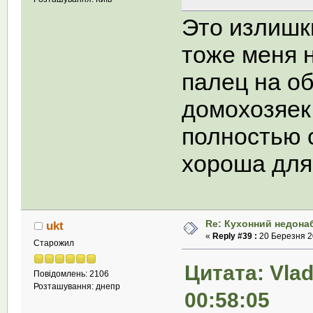
Это излишк
тоже меня 
палец на о
домохозяек 
полностью 
хороша для
Re: Кухонний недона
ukt
«
Reply #39 :
20 Березня 20
Старожил
Цитата: Vlad
Повідомлень: 2106
Розташування: днепр
00:58:05