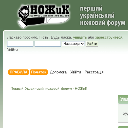
Ласкаво просимо,
Гість
. Будь ласка,
увійдіть
або
зареєструйтеся
.
Увійти
ПРАВИЛА
Початок
Допомога
Увійти
Реєстрація
Первый  Украинский  ножевой  форум - НОЖиК
Ува
Бу