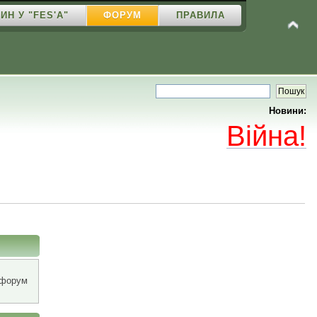
ИН У "FES'A"
ФОРУМ
ПРАВИЛА
Новини:
Війна!
 форум