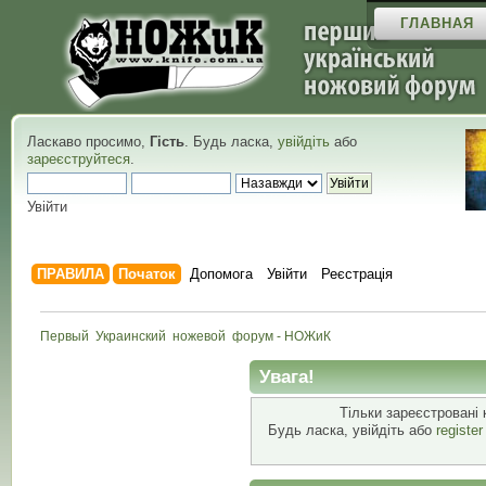
ГЛАВНАЯ
Ласкаво просимо,
Гість
. Будь ласка,
увійдіть
або
зареєструйтеся
.
Увійти
ПРАВИЛА
Початок
Допомога
Увійти
Реєстрація
Первый  Украинский  ножевой  форум - НОЖиК
Увага!
Тільки зареєстровані 
Будь ласка, увійдіть або
registe