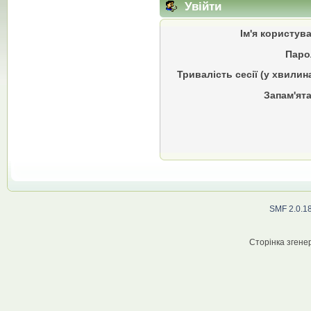
Увійти
Ім'я користув
Паро
Тривалість сесії (у хвилин
Запам'ята
SMF 2.0.1
Сторінка згенер