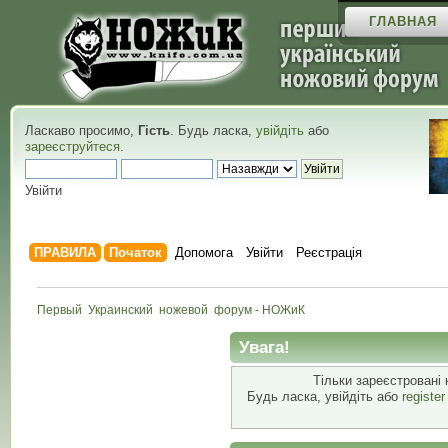
ГЛАВНАЯ
Ласкаво просимо,
Гість
. Будь ласка,
увійдіть
або
зареєструйтеся
.
Увійти
ПРАВИЛА
Початок
Допомога
Увійти
Реєстрація
Первый  Украинский  ножевой  форум - НОЖиК
Увага!
Тільки зареєстровані 
Будь ласка, увійдіть або
registe