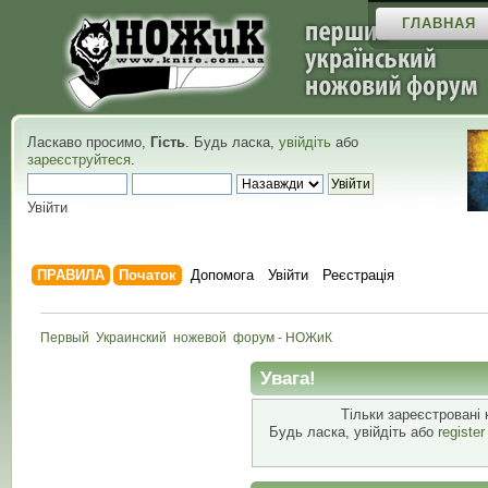
ГЛАВНАЯ
Ласкаво просимо,
Гість
. Будь ласка,
увійдіть
або
зареєструйтеся
.
Увійти
ПРАВИЛА
Початок
Допомога
Увійти
Реєстрація
Первый  Украинский  ножевой  форум - НОЖиК
Увага!
Тільки зареєстровані 
Будь ласка, увійдіть або
registe