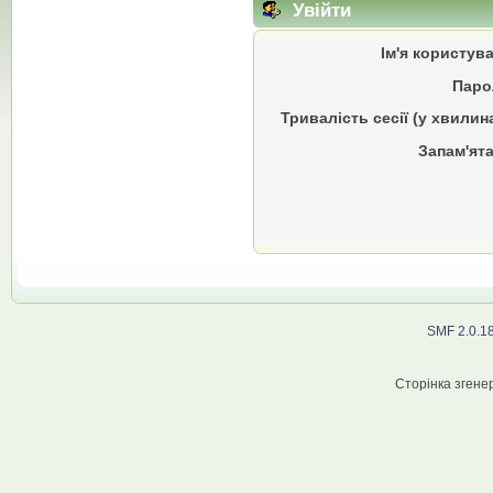
Увійти
Ім'я користув
Паро
Тривалість сесії (у хвилин
Запам'ята
SMF 2.0.1
Сторінка згенер