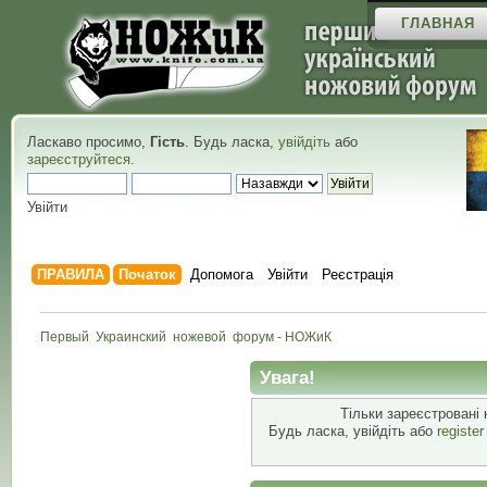
ГЛАВНАЯ
Ласкаво просимо,
Гість
. Будь ласка,
увійдіть
або
зареєструйтеся
.
Увійти
ПРАВИЛА
Початок
Допомога
Увійти
Реєстрація
Первый  Украинский  ножевой  форум - НОЖиК
Увага!
Тільки зареєстровані 
Будь ласка, увійдіть або
registe