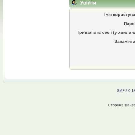
Увійти
Ім'я користув
Паро
Тривалість сесії (у хвилин
Запам'ята
SMF 2.0.1
Сторінка згенер