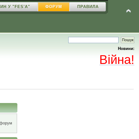
ИН У "FES'A"
ФОРУМ
ПРАВИЛА
Новини:
Війна!
 форум