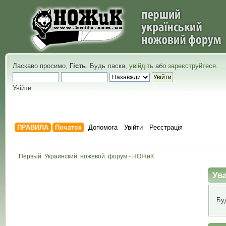
Ласкаво просимо,
Гість
. Будь ласка,
увійдіть
або
зареєструйтеся
.
Увійти
ПРАВИЛА
Початок
Допомога
Увійти
Реєстрація
Первый  Украинский  ножевой  форум - НОЖиК
Ува
Бу