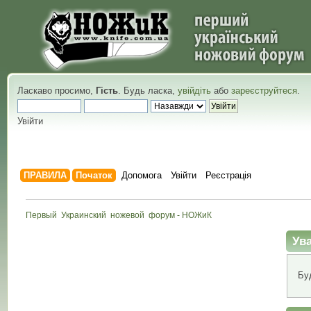
Ласкаво просимо,
Гість
. Будь ласка,
увійдіть
або
зареєструйтеся
.
Увійти
ПРАВИЛА
Початок
Допомога
Увійти
Реєстрація
Первый  Украинский  ножевой  форум - НОЖиК
Ува
Бу