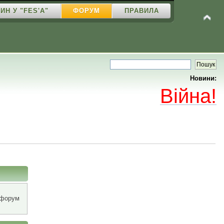
ИН У "FES'A"
ФОРУМ
ПРАВИЛА
Новини:
Війна!
 форум