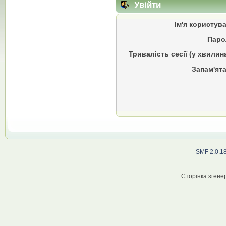
Увійти
Ім'я користув
Паро
Тривалість сесії (у хвилин
Запам'ята
SMF 2.0.1
Сторінка згенер