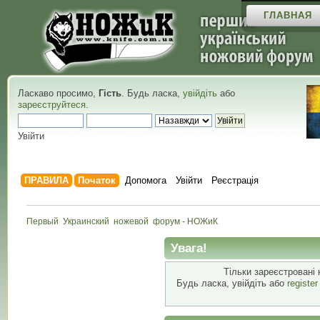
ГЛАВНАЯ
Ласкаво просимо,
Гість
. Будь ласка,
увійдіть
або
зареєструйтеся
.
Увійти
ПРАВИЛА
Початок
Допомога
Увійти
Реєстрація
Первый  Украинский  ножевой  форум - НОЖиК
Увага!
Тільки зареєстровані 
Будь ласка, увійдіть або
registe