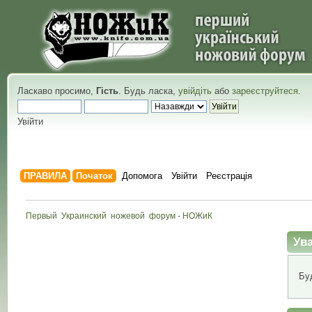
Ласкаво просимо,
Гість
. Будь ласка,
увійдіть
або
зареєструйтеся
.
Увійти
ПРАВИЛА
Початок
Допомога
Увійти
Реєстрація
Первый  Украинский  ножевой  форум - НОЖиК
Ува
Бу