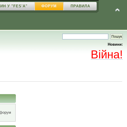
ИН У "FES'A"
ФОРУМ
ПРАВИЛА
Новини:
Війна!
 форум