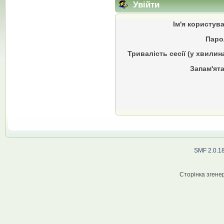
Увійти
Ім'я користув
Паро
Тривалість сесії (у хвилин
Запам'ята
SMF 2.0.1
Сторінка згенер