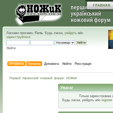
ГЛАВНАЯ
Ласкаво просимо,
Гість
. Будь ласка,
увійдіть
або
зареєструйтеся
.
Увійти
ПРАВИЛА
Початок
Допомога
Увійти
Реєстрація
Первый  Украинский  ножевой  форум - НОЖиК
Увага!
Тільки зареєстровані 
Будь ласка, увійдіть або
registe