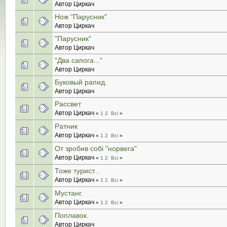
Автор Циркач
Нож "Парусник"
Автор Циркач
"Парусник"
Автор Циркач
"Два сапога..."
Автор Циркач
Буковый рапид.
Автор Циркач
Рассвет
Автор Циркач
«
1
2
Всі
»
Ратник
Автор Циркач
«
1
2
Всі
»
От зробив собi "норвега"
Автор Циркач
«
1
2
Всі
»
Тоже турист...
Автор Циркач
«
1
2
Всі
»
Мустанг.
Автор Циркач
«
1
2
Всі
»
Поплавок.
Автор Циркач