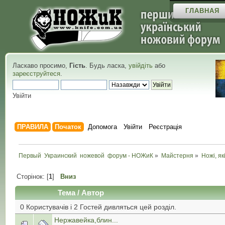
ГЛАВНАЯ
Ласкаво просимо,
Гість
. Будь ласка,
увійдіть
або
зареєструйтеся
.
Увійти
ПРАВИЛА
Початок
Допомога
Увійти
Реєстрація
Первый  Украинский  ножевой  форум - НОЖиК
»
Майстерня
»
Ножі, як
Сторінок: [
1
]
Вниз
Тема
/
Автор
0 Користувачів і 2 Гостей дивляться цей розділ.
Нержавейка,блин...