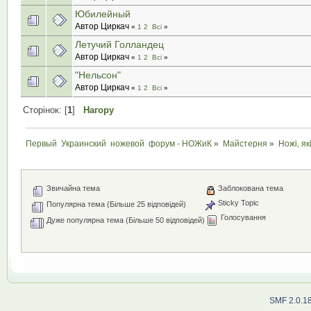
Юбилейный
Автор Циркач
«
1
2
Всі
»
Летучий Голландец
Автор Циркач
«
1
2
Всі
»
"Нельсон"
Автор Циркач
«
1
2
Всі
»
Сторінок: [
1
]
Нагору
Первый  Украинский  ножевой  форум - НОЖиК
»
Майстерня
»
Ножі, як
Звичайна тема
Заблокована тема
Sticky Topic
Популярна тема (Більше 25 відповідей)
Голосування
Дуже популярна тема (Більше 50 відповідей)
SMF 2.0.1