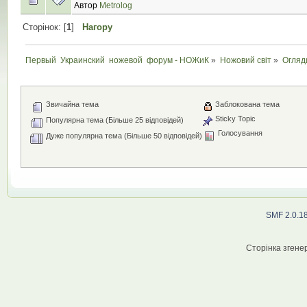
Автор
Metrolog
Сторінок: [
1
]
Нагору
Первый  Украинский  ножевой  форум - НОЖиК
»
Ножовий світ
»
Огляд
Звичайна тема
Заблокована тема
Sticky Topic
Популярна тема (Більше 25 відповідей)
Голосування
Дуже популярна тема (Більше 50 відповідей)
SMF 2.0.1
Сторінка згенер