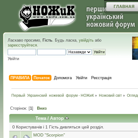
ГЛАВНАЯ
Ласкаво просимо,
Гість
. Будь ласка,
увійдіть
або
зареєструйтеся
.
Увійти
ПРАВИЛА
Початок
Допомога
Увійти
Реєстрація
Первый  Украинский  ножевой  форум - НОЖиК
»
Ножовий світ
»
Огляд
Сторінок: [
1
]
Вниз
Тема
/
Автор
0 Користувачів і 1 Гість дивляться цей розділ.
MOD "Scorpion"