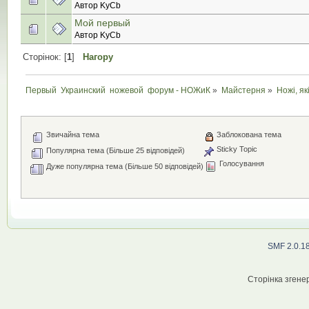
Автор KyCb
Мой первый
Автор KyCb
Сторінок: [
1
]
Нагору
Первый  Украинский  ножевой  форум - НОЖиК
»
Майстерня
»
Ножі, як
Звичайна тема
Заблокована тема
Sticky Topic
Популярна тема (Більше 25 відповідей)
Голосування
Дуже популярна тема (Більше 50 відповідей)
SMF 2.0.1
Сторінка згенер