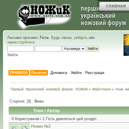
ГЛАВНАЯ
Ласкаво просимо,
Гість
. Будь ласка,
увійдіть
або
зареєструйтеся
.
Увійти
ПРАВИЛА
Початок
Допомога
Увійти
Реєстрація
Первый  Украинский  ножевой  форум - НОЖиК
»
Майстерня
»
Ножі, як
Сторінок: [
1
]
Вниз
Тема
/
Автор
0 Користувачів і 1 Гість дивляться цей розділ.
Ножик №2