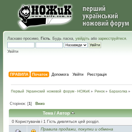
Ласкаво просимо,
Гість
. Будь ласка,
увійдіть
або
зареєструйтеся
.
Увійти
ПРАВИЛА
Початок
Допомога
Увійти
Реєстрація
Первый  Украинский  ножевой  форум - НОЖиК
»
Ринок
»
Барахолка
»
Сторінок: [
1
]
Вниз
Тема
/
Автор
0 Користувачів і 1 Гість дивляться цей розділ.
Правила продажи, покупки и обмена