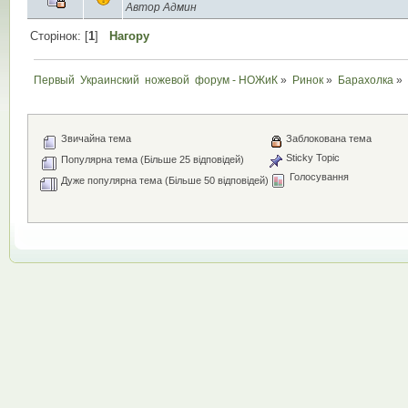
Автор Админ
Сторінок: [
1
]
Нагору
Первый  Украинский  ножевой  форум - НОЖиК
»
Ринок
»
Барахолка
»
Звичайна тема
Заблокована тема
Sticky Topic
Популярна тема (Більше 25 відповідей)
Голосування
Дуже популярна тема (Більше 50 відповідей)