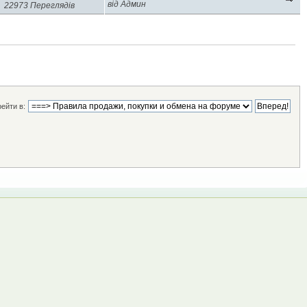
від Админ
22973 Переглядів
ейти в: