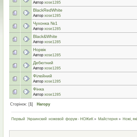
Автор
xose1285
BlackRedWhite
Автор
xose1285
Чухонка №1
Автор
xose1285
Black&White
Автор
xose1285
Норвік
Автор
xose1285
Дебютний
Автор
xose1285
Філейний
Автор
xose1285
Фінка
Автор
xose1285
Сторінок: [
1
]
Нагору
Первый  Украинский  ножевой  форум - НОЖиК
»
Майстерня
»
Ножі, як