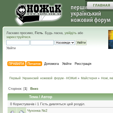
ГЛАВНАЯ
Ласкаво просимо,
Гість
. Будь ласка,
увійдіть
або
зареєструйтеся
.
Увійти
ПРАВИЛА
Початок
Допомога
Увійти
Реєстрація
Первый  Украинский  ножевой  форум - НОЖиК
»
Майстерня
»
Ножі, як
Сторінок: [
1
]
Вниз
Тема
/
Автор
0 Користувачів і 1 Гість дивляться цей розділ.
Чухонка №2