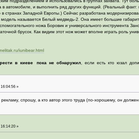
ким подразделением и использовались в группах захвата. Тут бол
ла в автомобиле, и выполнить ряд других функций. (Реальный факт
в странах Западной Европы.) Сейчас разработана модернизирован
 модель называется Белый медведь-2. Она имеет большие габариты
спомогательного ножа Боровик и универсального инструмента Зано
аточной брусок. Как видим этот нож может вполне играть роль уни
/melitak.ru/iunibear.html
брести в киеве пока не обнаружил
, если есть кто юзал до
 16:04:56 »
 рекламу, спрошу, а кто автор этого труда (по-хорошему, он должен
 16:14:20 »