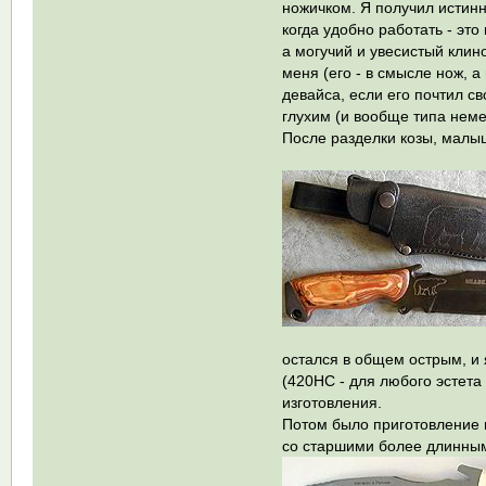
ножичком. Я получил истинн
когда удобно работать - эт
а могучий и увесистый клин
меня (его - в смысле нож, 
девайса, если его почтил 
глухим (и вообще типа нем
После разделки козы, малы
остался в общем острым, и 
(420НС - для любого эстета 
изготовления.
Потом было приготовление ш
со старшими более длинными