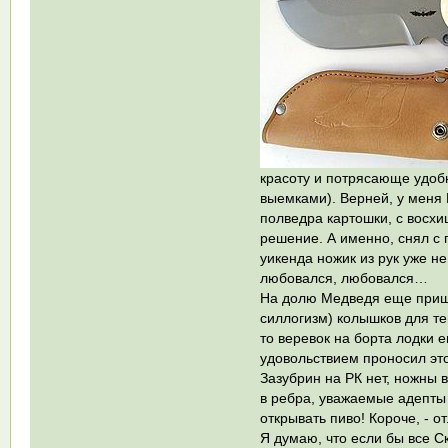
красоту и потрясающе удоб
выемками). Верней, у меня 
полведра картошки, с восхи
решение. А именно, снял с 
уикенда ножик из рук уже н
любовался, любовался…
На долю Медведя еще пришл
силлогизм) колышков для те
то веревок на борта лодки е
удовольствием проносил этот
Зазубрин на РК нет, ножны 
в ребра, уважаемые адепты 
открывать пиво! Короче, - о
Я думаю, что если бы все С