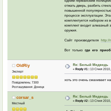
одним германским полицейс
отжать дверь, разбить стек
повышенной популярностью 
процессе эксплуатации. Эта
комплектуется набором из в
комплект входит алмазный з
оружия.
Сайт производителя
http:/
Вот только
где его прио
Re: Белый Медведь
OldRiy
«
Reply #1 :
13 Січня 2010,
Эксперт
хоть это очень смахивает на
Повідомлень: 7300
Розташування: Донецк
Re: Белый Медведь
corsar_s
«
Reply #2 :
13 Січня 2010,
Местный