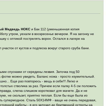
ый Медведь НОКС
и Бак 112 (уменьшенная копия
бботу утром, уехали в воскресенье вечером. Я на загонку не
ашку с оптикой пострелять ворон. Остался в лагере на
 участок от кустов и подлеска вокруг старого сруба бани.
ыми спусками от середины лезвия. Заточка под 50
 фотке можно увидеть. Баланс ножа - просто изумительный.
но... Еще раз повторюсь - вещь в себе!!! Легко и
етолстых стволика за раз. Причем если палку 4-5 см положить
 правда, слегка слишком коротковат для мачете. Да и не
руке, не скользит, приятно теплая. Если бы еще была из
-нить супермодное. Сталь 50Х14МФ - ваще не очень передовая,
стоянной работы - я его заточил до бритвенной остроты на