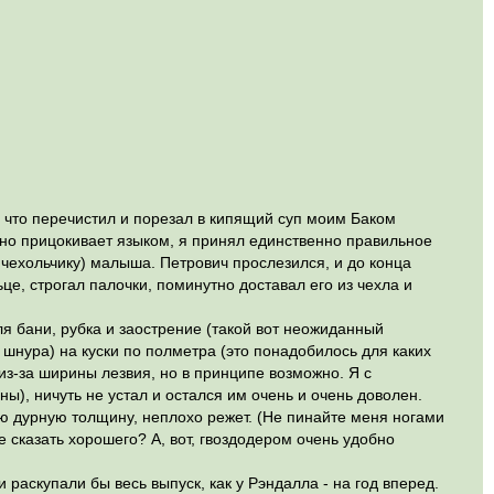
о что перечистил и порезал в кипящий суп моим Баком
нно прицокивает языком, я принял единственно правильное
 чехольчику) малыша. Петрович прослезился, и до конца
це, строгал палочки, поминутно доставал его из чехла и
я бани, рубка и заострение (такой вот неожиданный
о шнура) на куски по полметра (это понадобилось для каких
, из-за ширины лезвия, но в принципе возможно. Я с
ны), ничуть не устал и остался им очень и очень доволен.
ою дурную толщину, неплохо режет. (Не пинайте меня ногами
е сказать хорошего? А, вот, гвоздодером очень удобно
раскупали бы весь выпуск, как у Рэндалла - на год вперед.