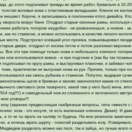
вда, до этого подтачивал трижды во время работ, буквально в 10-2
 толстая воловья кожа с пластиковым вкладышем. Клинок не конта
не мешают. Короче, я записываюсь в поклонники етого девайса. Кто 
у хвороста вокруг бани. Отодрал старые оконные рамы, используя но
роеме работать топором неудобно - не размахнешься, а ножом - з
 как по стамеске, а можно использовать в качестве легкого молотк
ые места. Подстрогал осевший угол проема, повыковыривал гвозди
тарые двери, отодрал от косяка петли и потом разломал верхнюю 
ы. Все это при помощи только ножа и небольшого хлипкого топорик
ом нож использовался вовсю - и при подгонке и (как бы так позамы
, и подтесывал по кругу рамы, и выстругивал планочки, и забивал ч
ь, тоже, практически не выпуская ножа из рук. Причем, только при
ользовался как смесь рубанка и стамески. Попутно, выдирая сучк
аконопачены щели в бревнах и заново законопатил каким-то стекл
вычного светового (или лазерного, какой там у него был) меча, впо
914 год!!!!) и самодельный нож из сломанного и заточенного австр
 мои уговоры!!!
 козу (заранее предвосхищая скабрезные вопросы, типа «вместе с
няю: коза - это косуля, те есть маленькая олениха. Дикая). И дава
сь, а то че ты жрать на халяву то будешь. На мое резонное замечан
баню, а хочешь жрать шурпу - помогай разделывать козу. Уговариват
 Медведем разделать можно как лося, так и зайца, но лучше всего 