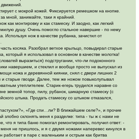
0 движений.
ктирует с мокрой кожей. Фиксируется ремешком на кнопке.
за мной, занимайте, таки я крайний.
ж как монтировку и как стамеску. И заодно, как легкий
а милую душу. Очень помогло стальное навершие - по нему
а. Используя нож в качестве рубанка, зачистил от
.
часть косяка. Разобрал ветхое крыльцо, повыдирал старые
а, который я использовал в основном в качестве молотка!
словатей выразиться) подстругании, что-ли подоконного
опики навершием, и стеклил и вообще просто не выпускал из
 помощи ножа и деревянной киянки, снял с двери лишних 2
и и старые гвозди. Далее, тем же ножом повыколупывал
оватным утеплителем. Старик-егерь трудился наравне со
лне земной топор, пилу, рубанок, шикарную стамеску (с
ийского штыка. Продать стамеску со штыком отказался,
 пастухом?», «Где спи…ли? В ближайшем селе?», и прочие
й злобно склонять меня к разделке: типа - ты ж с нами не
ие, что я типа баню помогал ремонтировать, получил ответ: -
ь меня не пришлось, и я с двумя ножами наперевес кинулся в
он работает в паре с маленьким и острым как бритва