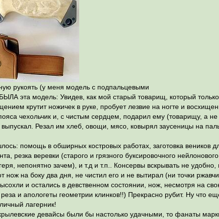
ную рукоять (у меня модель с подпальцевыми
БЫЛА эта модель: Увидев, как мой старый товарищ, который тольк
щением крутит ножичек в руке, пробует лезвие на ногте и восхище
пояса чехольчик и, с чистым сердцем, подарил ему (товарищу, а не
е выпускал. Резал им хлеб, овощи, мясо, ковырял заусеницы на паль
ось: помощь в обширных костровых работах, заготовка веников дл
нта, резка веревки (старого и грязного буксировочного нейлоновог
геря, непонятно зачем), и т.д и т.п.. Консервы вскрывать не удобно
 нож на боку два дня, не чистил его и не вытирал (ни точки ржавчи
высохли и остались в девственном состоянии, нож, несмотря на св
реза и апологеты геометрии клинков!!) Прекрасно рубит. Ну что ещ
тличный лагерник!
крылевские девайсы были бы настолько удачными, то фанаты марки 