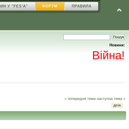
ИН У "FES'A"
ФОРУМ
ПРАВИЛА
Новини:
Війна!
« попередня тема
наступна тема »
ДРУК