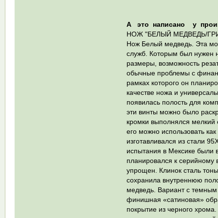
А это написано у прои
НОЖ "БЕЛЫЙ МЕДВЕДЬ/ГР
Нож Белый медведь. Эта мо
служб. Которым был нужен 
размеры, возможность резать
обычные проблемы с финанс
рамках которого он планиро
качестве ножа и универсаль
появилась полость для комп
эти винты можно было раскр
кромки выполнялся мелкий 
его можно использовать как
изготавливался из стали 9
испытания в Мексике были 
планировался к серийному в
упрощен. Клинок сталь тонь
сохранила внутреннюю полос
медведь. Вариант с темным 
финишная «сатиновая» обра
покрытие из черного хрома.