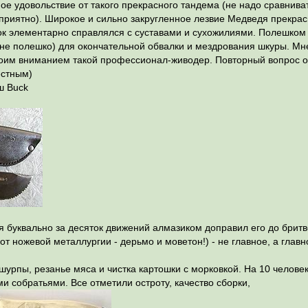
ое удовольствие от такого прекрасного тандема (не надо сравниват
о приятно). Широкое и сильно закругленное лезвие Медведя прекра
ок элементарно справлялся с суставами и сухожилиями. Полешком 
а не полешко) для окончательной обвалки и мездрования шкуры. Мне
своим вниманием такой профессионал-живодер. Повторный вопрос 
естным)
ш Buck
я буквально за десяток движений алмазиком доправил его до бритв
от ножевой металлургии - дерьмо и моветон!) - не главное, а глав
урпы, резанье мяса и чистка картошки с морковкой. На 10 челове
 собратьями. Все отметили остроту, качество сборки,