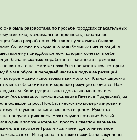
 она была разработана по просьбе городских спасательных
этому изделию, максимальная прочность, небольшие
укция была разработана. Но так как у заказчика бывали
италия Сундакова по изучению колыбельных цивилизаций в
ешествия ему понадобился нож, который сочетал в себе
кция была несколько доработана в частности в рукоятке
 на винтах, а на темляке ножа был привязан ключ, которым
ину 8 мм в обухе, в передней части на подъеме режущей
 которое можно использовать как молоток. Клинок широкий,
ега клинка обеспечивает и хорошие режущие свойства. Нож
 вкладышем. Конструкция вышла довольно мощная и ее
алис (по названию школы выживания Виталия Сундакова), не
 есть большой спрос. Нож был несколько модернизирован и
 тому. Что уменьшился и вес ножа в целом. Рукоятка
же не предусматривалась. Нож получил название Белый
тся один и тот же материал, просто в светлом варианте
ками, а в варианте Гризли нож имеет дополнительное
к нож спасателя. Интересно, что такие ножи были закуплены