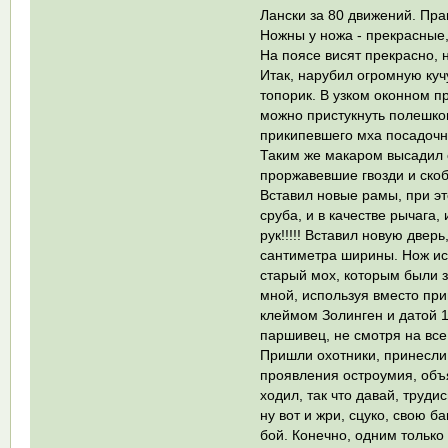
Лански за 80 движений. Пра
Ножны у ножа - прекрасные,
На поясе висят прекрасно, 
Итак, нарубил огромную куч
топорик. В узком оконном п
можно пристукнуть полешком,
прикипевшего мха посадочн
Таким же макаром высадил с
проржавевшие гвозди и скоб
Вставил новые рамы, при эт
сруба, и в качестве рычага
рук!!!!! Вставил новую двер
сантиметра ширины. Нож исп
старый мох, которым были з
мной, используя вместо при
клеймом Золинген и датой 1
паршивец, не смотря на все
Пришли охотники, принесли
проявления остроумия, объяс
ходил, так что давай, труди
ну вот и жри, сцуко, свою 
бой. Конечно, одним только