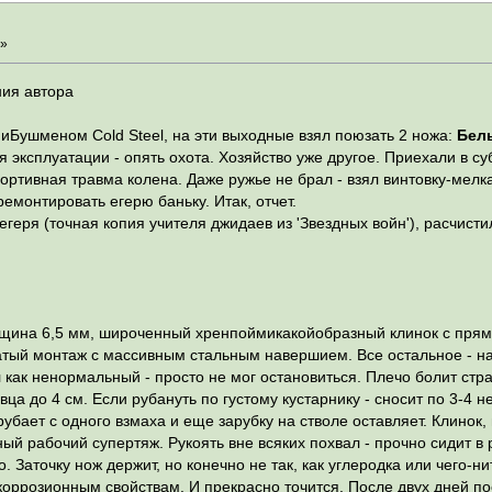
 »
ия автора
иБушменом Cold Steel, на эти выходные взял поюзать 2 ножа:
Бел
я эксплуатации - опять охота. Хозяйство уже другое. Приехали в су
портивная травма колена. Даже ружье не брал - взял винтовку-мелк
емонтировать егерю баньку. Итак, отчет.
егеря (точная копия учителя джидаев из 'Звездных войн'), расчистил
лщина 6,5 мм, широченный хренпоймикакойобразный клинок с прям
атый монтаж с массивным стальным навершием. Все остальное - на
 как ненормальный - просто не мог остановиться. Плечо болит страш
ца до 4 см. Если рубануть по густому кустарнику - сносит по 3-4 н
убает с одного взмаха и еще зарубку на стволе оставляет. Клинок,
ный рабочий супертяж. Рукоять вне всяких похвал - прочно сидит в 
о. Заточку нож держит, но конечно не так, как углеродка или чего
коррозионным свойствам. И прекрасно точится. После двух дней по