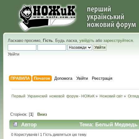
Ласкаво просимо,
Гість
. Будь ласка,
увійдіть
або
зареєструйтеся
.
Увійти
ПРАВИЛА
Початок
Допомога
Увійти
Реєстрація
Первый  Украинский  ножевой  форум - НОЖиК
»
Ножовий світ
»
Огляд
Сторінок: [
1
]
Вниз
Автор
Тема: Белый Медведь (
0 Користувачів і 1 Гість дивляться цю тему.