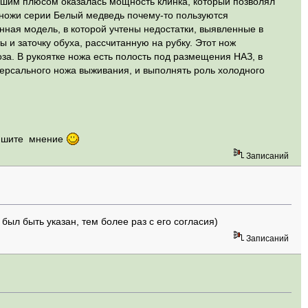
ьшим плюсом оказалась мощность клинка, который позволял
: ножи серии Белый медведь почему-то пользуются
ная модель, в которой учтены недостатки, выявленные в
 и заточку обуха, рассчитанную на рубку. Этот нож
за. В рукоятке ножа есть полость под размещения НАЗ, в
версального ножа выживания, и выполнять роль холодного
пишите мнение
Записаний
 был быть указан, тем более раз с его согласия)
Записаний