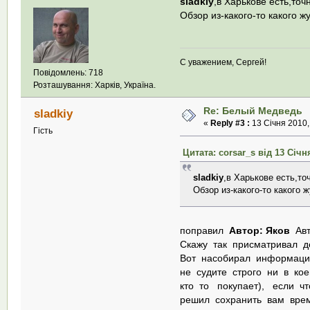
sladkiy
,в Харькове есть,точ
Обзор из-какого-то какого 
С уважением, Сергей!
Повідомлень: 718
Розташування: Харків, Україна.
Re: Белый Медведь
sladkiy
«
Reply #3 :
13 Січня 2010,
Гість
Цитата: corsar_s від 13 Січня
sladkiy
,в Харькове есть,то
Обзор из-какого-то какого
поправил
Автор: Яков
Авт
Скажу так присматривал д
Вот насобирал информаци
не судите строго ни в ко
кто то покупает), если ч
решил сохранить вам вре