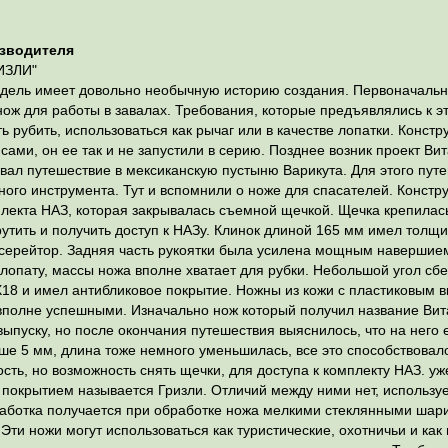
зводителя
ИЗЛИ"
дель имеет довольно необычную историю создания. Первоначально
нож для работы в завалах. Требования, которые предъявлялись к 
 рубить, использоваться как рычаг или в качестве лопатки. Констр
ами, он ее так и не запустили в серию. Позднее возник проект В
вал путешествие в мексиканскую пустыню Варикута. Для этого пут
ного инструмента. Тут и вспомнили о ноже для спасателей. Констру
лекта НАЗ, которая закрывалась съемной щечкой. Щечка крепилась
утить и получить доступ к НАЗу. Клинок длиной 165 мм имел толщ
серейтор. Задняя часть рукоятки была усилена мощным навершием,
 лопату, массы ножа вполне хватает для рубки. Небольшой угол сб
5Х18 и имел антибликовое покрытие. Ножны из кожи с пластиковым
вполне успешными. Изначально нож который получил название Вит
ыпуску, но после окончания путешествия выяснилось, что на него
ше 5 мм, длина тоже немного уменьшилась, все это способствовало
ть, но возможность снять щечки, для доступа к комплекту НАЗ. у
покрытием называется Гризли. Отличий между ними нет, используе
ботка получается при обработке ножа мелкими стеклянными шари
 Эти ножи могут использоваться как туристические, охотничьи и ка