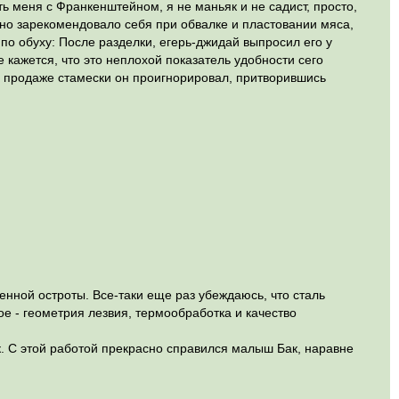
ь меня с Франкенштейном, я не маньяк и не садист, просто,
сно зарекомендовало себя при обвалке и пластовании мяса,
по обуху: После разделки, егерь-джидай выпросил его у
 кажется, что это неплохой показатель удобности сего
о продаже стамески он проигнорировал, притворившись
енной остроты. Все-таки еще раз убеждаюсь, что сталь
ное - геометрия лезвия, термообработка и качество
к. С этой работой прекрасно справился малыш Бак, наравне