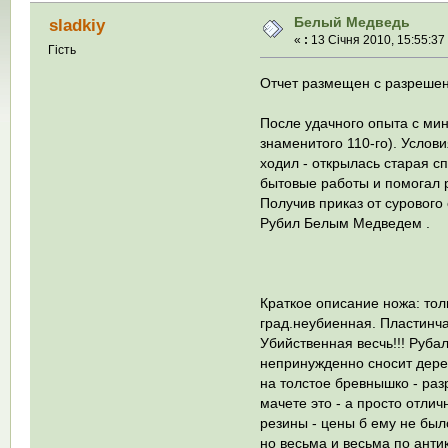
Белый Медведь
sladkiy
«
:
13 Січня 2010, 15:55:37
Гість
Отчет размещен с разрешен
После удачного опыта с мин
знаменитого 110-го). Услови
ходил - открылась старая с
бытовые работы и помогал р
Получив приказ от сурового 
Рубил Белым Медведем .
Краткое описание ножа: то
град.неубиенная. Пластинч
Убийственная весчь!!! Рубал
непринужденно сносит дерев
на толстое бревнышко - разр
мачете это - а просто отлич
резины - цены б ему не был
но весьма и весьма по анти