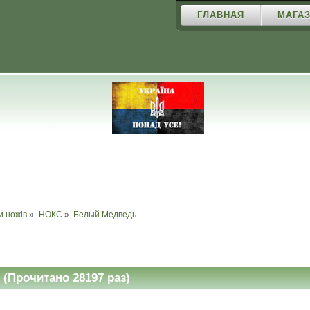
ГЛАВНАЯ
МАГАЗ
и ножів
»
НОКС
»
Белый Медведь 
Прочитано 28197 раз)