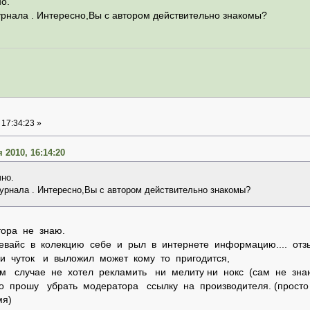
но.
журнала . Интересно,Вы с автором действительно знакомы?
 17:34:23 »
 2010, 16:14:20
чно.
 журнала . Интересно,Вы с автором действительно знакомы?
ора не знаю.
евайс в колекцию себе и рыл в интернете информацию.... отзы
и чуток и выложил может кому то пригодится,
ем случае не хотел рекламить ни мелиту ни нокс (сам не зн
то прошу убрать модератора ссылку на производителя. (прост
мя)