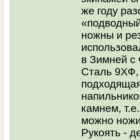
же году ра
«подводный
ножны и ре
использова
в Зимней с 
Сталь 9ХФ, 
подходящая
напильнико
камнем, т.е
можно ножи
Рукоять - д