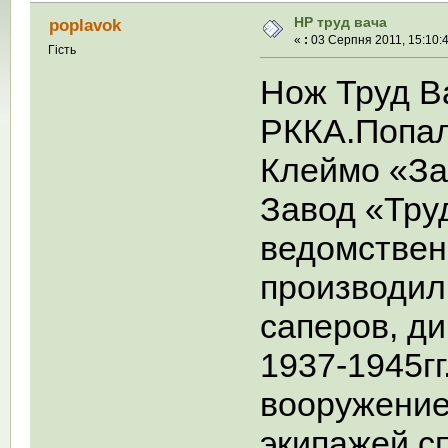
НР труд вача
poplavok
«
:
03 Серпня 2011, 15:10:4
Гість
Нож Труд В
РККА.Попал
Клеймо «За
Завод «Труд
ведомствен
производил
саперов, ди
1937-1945гг
вооружение 
экипажей с