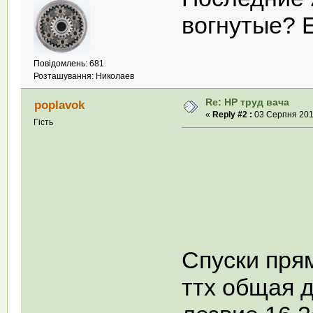
вогнутые? 
Повідомлень: 681
Розташування: Николаев
Re: НР труд вача
poplavok
«
Reply #2 :
03 Серпня 2011
Гість
Спуски пря
ттх общая 