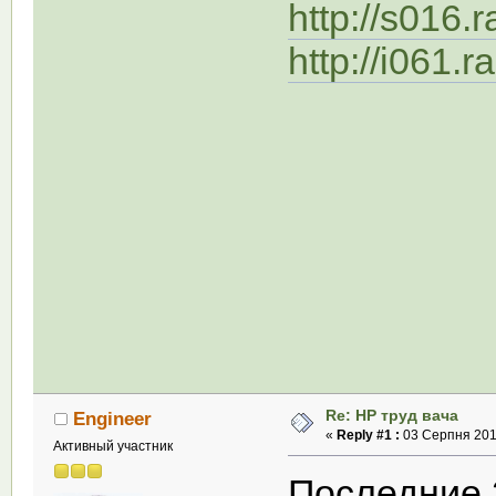
http://s016.
http://i061.
Re: НР труд вача
Engineer
«
Reply #1 :
03 Серпня 2011
Активный участник
Последние 2