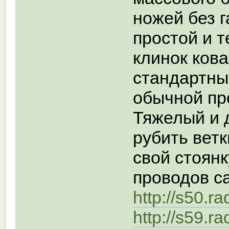
ножей без 
простой и 
клинок кова
стандартны
обычной пр
Тяжелый и 
рубить вет
свой стоянк
проводов с
http://s50.r
http://s59.r