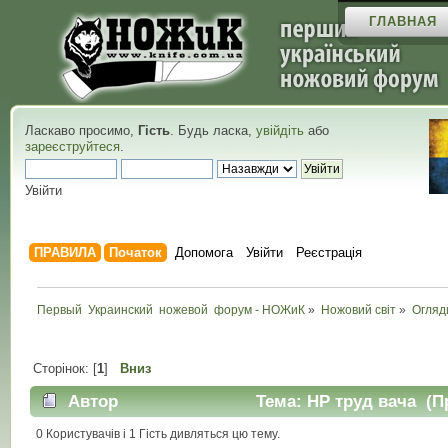
ГЛАВНАЯ
Ласкаво просимо,
Гість
. Будь ласка,
увійдіть
або
зареєструйтеся
.
Увійти
ПРАВИЛА
Початок
Допомога
Увійти
Реєстрація
Первый  Украинский  ножевой  форум - НОЖиК
»
Ножовий світ
»
Огляд
Сторінок: [
1
]
Вниз
Автор
Тема: НР труд вача (Пр
0 Користувачів і 1 Гість дивляться цю тему.