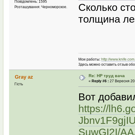
Повідомлень: 1595
Сколько ст
Розташування: Черноморское.
толщина лез
Мои работы:
http://www.knife.co
Здесь можно оставить отзыв об
Re: НР труд вача
Gray az
«
Reply #6 :
27 Вересня 201
Гість
Вот добавил
https://lh6.
Jbnv1F9gjI
SuwGI2I/AA