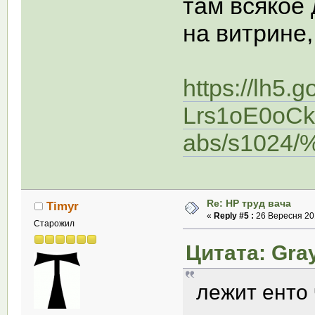
там всякое 
на витрине, 
https://lh5.
Lrs1oE0oC
abs/s1024
Re: НР труд вача
Timyr
«
Reply #5 :
26 Вересня 201
Старожил
Цитата: Gray
лежит енто 