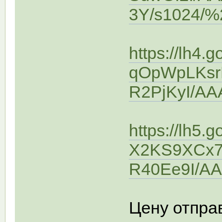
3Y/s1024/
https://lh4.
qOpWpLKsr
R2PjKyI/A
https://lh5.
X2KS9XCx7r
R40Ee9I/A
Цену отправ