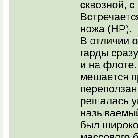
сквозной, с
Встречаетс
ножа (НР).
В отличии о
гарды сразу
и на флоте.
мешается п
переползани
решалась у
называемый
был широко
массового 