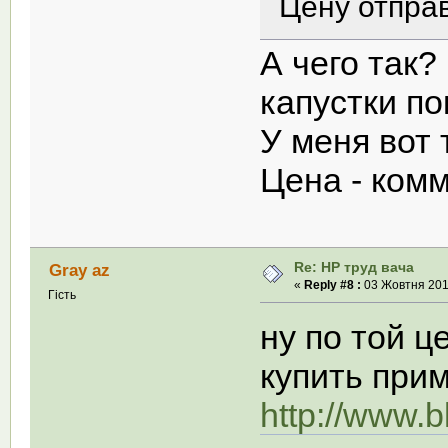
Цену отправ
А чего так?
капустки по
У меня вот 
Цена - ком
Re: НР труд вача
Gray az
«
Reply #8 :
03 Жовтня 2011
Гість
ну по той ц
купить при
http://www.