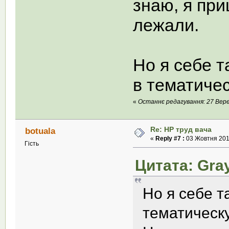
знаю, я пр
лежали.
Но я себе т
в тематиче
«
Останнє редагування: 27 Верес
Re: НР труд вача
botuala
«
Reply #7 :
03 Жовтня 2011
Гість
Цитата: Gray
Но я себе т
тематичес