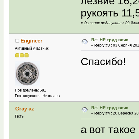
лезвие 16,2
рукоять 11,
«
Останнє редагування: 03 Жовтн
Re: НР труд вача
Engineer
«
Reply #3 :
03 Серпня 2011
Активный участник
Спасибо!
Повідомлень: 681
Розташування: Николаев
Re: НР труд вача
Gray az
«
Reply #4 :
26 Вересня 201
Гість
а вот такое