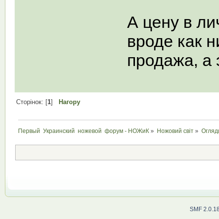
А цену в ли
вроде как н
продажа, а 
Сторінок: [
1
]
Нагору
Первый  Украинский  ножевой  форум - НОЖиК
»
Ножовий світ
»
Огляд
SMF 2.0.1