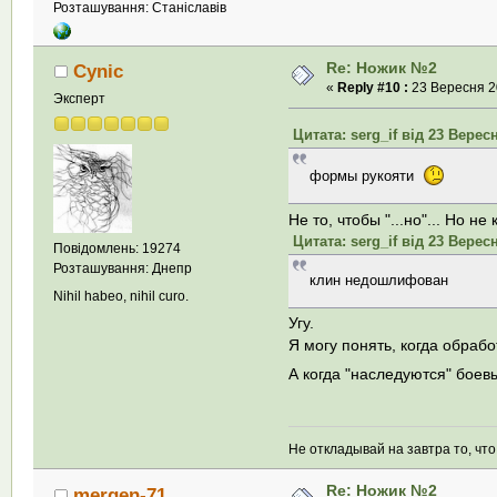
Розташування: Станіславів
Re: Ножик №2
Cynic
«
Reply #10 :
23 Вересня 20
Эксперт
Цитата: serg_if від 23 Вересн
формы рукояти
Не то, чтобы "...но"... Но н
Цитата: serg_if від 23 Вересн
Повідомлень: 19274
Розташування: Днепр
клин недошлифован
Nihil habeo, nihil curo.
Угу.
Я могу понять, когда обрабо
А когда "наследуются" боев
Не откладывай на завтра то, чт
Re: Ножик №2
mergen-71