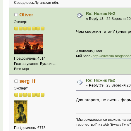
Свердловск,Луганская обл.
Re: Ножик №2
Oliver
«
Reply #8 :
22 Вересня 201
Эксперт
Чем сверлил титан? (электр
З повагою, Олег.
Мій блог -
http://oliverua.blogspot
Повідомлень: 4514
Розташування: Буковина.
Вижниця
Re: Ножик №2
serg_if
«
Reply #9 :
23 Вересня 201
Эксперт
Для второго, не очень: фо
"Мы рождаемся со вдохом, на выдо
творчество!" из х/ф "Буча в Гуче"
Повідомлень: 6778