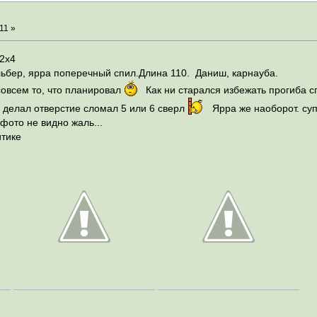
11 »
22x4
льбер, ярра поперечный спил.Длина 110. Даниш, карнауба.
овсем то, что планировал
Как ни старался избежать прогиба сп
а делал отверстие сломал 5 или 6 сверл
Ярра же наоборот. су
фото не видно жаль...
итике