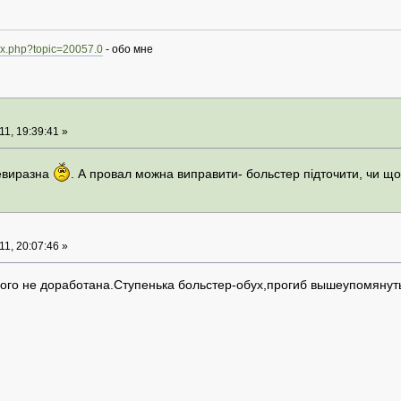
dex.php?topic=20057.0
- обо мне
1, 19:39:41 »
евиразна
. А провал можна виправити- больстер підточити, чи щ
1, 20:07:46 »
ого не доработана.Ступенька больстер-обух,прогиб вышеупомянут