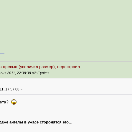
а превью (увеличил размер), перестроил.
ня 2011, 22:38:38 від Cynic
»
1, 17:57:08 »
илета?
 даже ангелы в ужасе сторонятся его…