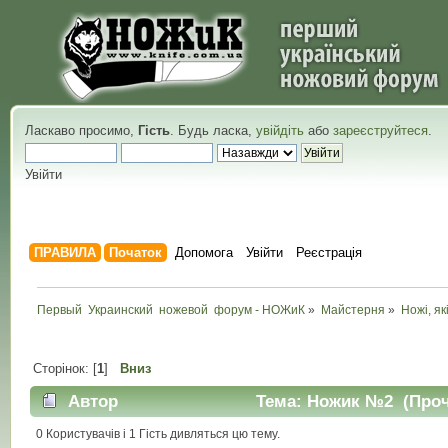
Ласкаво просимо,
Гість
. Будь ласка,
увійдіть
або
зареєструйтеся
.
Увійти
ПРАВИЛА
Початок
Допомога
Увійти
Реєстрація
Первый  Украинский  ножевой  форум - НОЖиК
»
Майстерня
»
Ножі, як
Сторінок: [
1
]
Вниз
Автор
Тема: Ножик №2 (Прочи
0 Користувачів і 1 Гість дивляться цю тему.