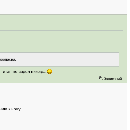
роопасна.
о титан не видел никогда
Записаний
нию к ножу.