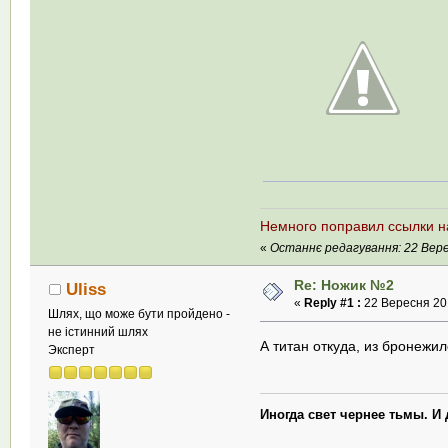
Немного поправил ссылки н
«
Останнє редагування: 22 Верес
Re: Ножик №2
Uliss
«
Reply #1 :
22 Вересня 201
Шлях, що може бути пройдено -
не істинний шлях
А титан откуда, из бронеж
Эксперт
Иногда свет чернее тьмы. И