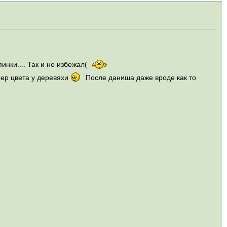
инки.... Так и не избежал(
пер цвета у деревяхи
После даниша даже вроде как то