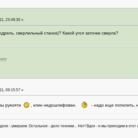
1, 23:49:35 »
одрель, сверлильный станок)? Какой угол заточки сверла?
.com/
1, 09:15:57 »
рмы рукояти
, клин недошлифован.
- надо еще попилить, н
хе - умираем. Остальное - дело техники... Нет! Вдох - и мы приходим в этот с