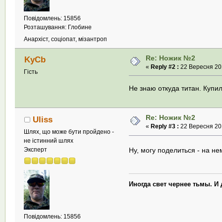
Повідомлень: 15856
Розташування: Глобине
Анархіст, соціопат, мізантроп
Re: Ножик №2
KyCb
«
Reply #2 :
22 Вересня 201
Гість
Не знаю откуда титан. Купи
Re: Ножик №2
Uliss
«
Reply #3 :
22 Вересня 201
Шлях, що може бути пройдено -
не істинний шлях
Эксперт
Ну, могу поделиться - на н
Иногда свет чернее тьмы. И
Повідомлень: 15856