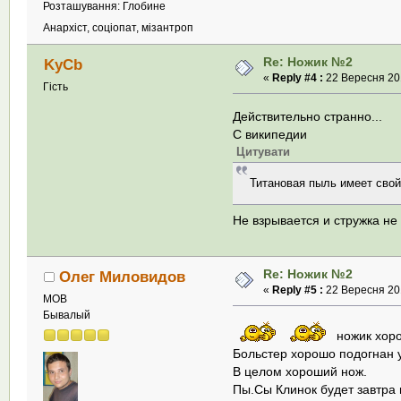
Розташування: Глобине
Анархіст, соціопат, мізантроп
Re: Ножик №2
KyCb
«
Reply #4 :
22 Вересня 201
Гість
Действительно странно...
С википедии
Цитувати
Титановая пыль имеет свой
Не взрывается и стружка не
Re: Ножик №2
Олег Миловидов
«
Reply #5 :
22 Вересня 201
МОВ
Бывалый
ножик хоро
Больстер хорошо подогнан у
В целом хороший нож.
Пы.Сы Клинок будет завтра 