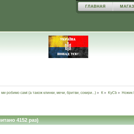
ГЛАВНАЯ
МАГАЗ
і ми робимо самі (а також клинки, мечи, бритви, сокири...)
»
К
»
KyCb
»
Ножик
тано 4152 раз)