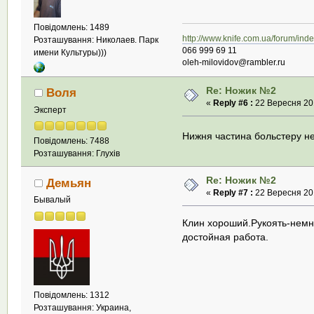
Повідомлень: 1489
http://www.knife.com.ua/forum/in
Розташування: Николаев. Парк
066 999 69 11
имени Культуры)))
oleh-milovidov@rambler.ru
Re: Ножик №2
Воля
«
Reply #6 :
22 Вересня 201
Эксперт
Нижня частина больстеру н
Повідомлень: 7488
Розташування: Глухів
Re: Ножик №2
Демьян
«
Reply #7 :
22 Вересня 201
Бывалый
Клин хороший.Рукоять-немн
достойная работа.
Повідомлень: 1312
Розташування: Украина,