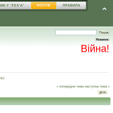
ИН У "FES'A"
ФОРУМ
ПРАВИЛА
Новини:
Війна!
 №2
« попередня тема
наступна тема »
ДРУК