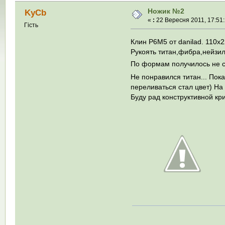
Ножик №2
KyCb
«
:
22 Вересня 2011, 17:51:
Гість
Клин P6M5 от danilad. 110x
Рукоять титан,фибра,нейзи
По формам получилось не с
Не понравился титан... Пок
переливаться стал цвет) На 
Буду рад конструктивной кр