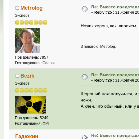
Re: Вместо представ
Metrolog
«
Reply #25 :
31 Жовтня 200
Эксперт
Ножик хорош, как, впрочем,
З повагою. Metrolog.
Повідомлень: 7857
Розташування: Odessa
Re: Вместо представ
Bezik
«
Reply #26 :
31 Жовтня 200
Эксперт
Шороший нож получился, и р
ножи.
А клён, что обычный, или у в
Повідомлень: 5249
Розташування: ФРГ
Re: Вместо представ
Гадюкин