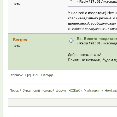
«
Reply #27 :
01 Листопада 
Гість
У нас всё с извратом:).Нет 
красными,сильно резные.Я 
древесина.А вообще-ножами
«
Останнє редагування: 01 Лист
Re: Вместо представ
Sergey
«
Reply #28 :
01 Листопада 
Гість
Добро пожаловать!
Приятные ножички, будем ж
Сторінок:
1
[
2
]
Всі
Нагору
Первый  Украинский  ножевой  форум - НОЖиК
»
Майстерня
»
Ножі, як