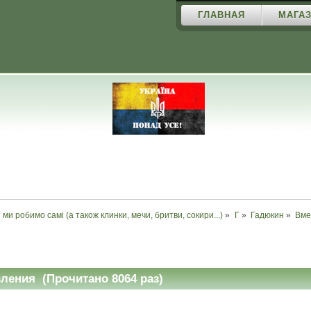
ГЛАВНАЯ
МАГАЗ
і ми робимо самі (а також клинки, мечи, бритви, сокири...)
»
Г
»
Гадюкин
»
Вме
ления (Прочитано 8064 раз)