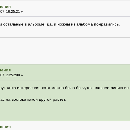
ления
7, 19:25:21 »
 и остальные в альбоме. Да, и ножны из альбома понравились.
ления
7, 23:52:00 »
укоятка интересная, хотя можно было бы чуток плавнее линию изги
ас на востоке какой другой растёт.
ления