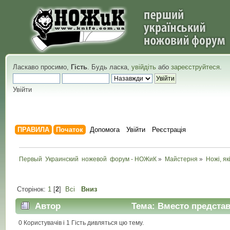
Ласкаво просимо,
Гість
. Будь ласка,
увійдіть
або
зареєструйтеся
.
Увійти
ПРАВИЛА
Початок
Допомога
Увійти
Реєстрація
Первый  Украинский  ножевой  форум - НОЖиК
»
Майстерня
»
Ножі, як
Сторінок:
1
[
2
]
Всі
Вниз
Автор
Тема: Вместо представ
0 Користувачів і 1 Гість дивляться цю тему.