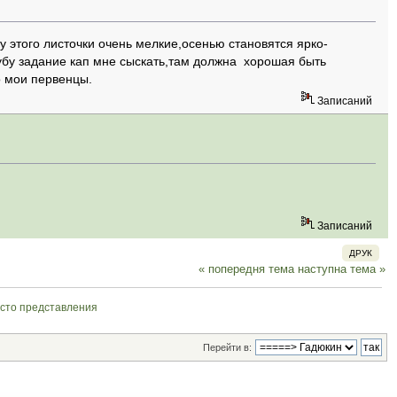
-у этого листочки очень мелкие,осенью становятся ярко-
убу задание кап мне сыскать,там должна хорошая быть
о мои первенцы.
Записаний
Записаний
ДРУК
« попередня тема
наступна тема »
сто представления
Перейти в: