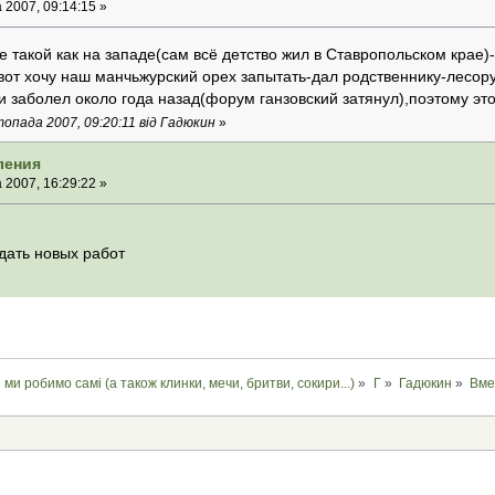
2007, 09:14:15 »
не такой как на западе(сам всё детство жил в Ставропольском крае)
вот хочу наш манчьжурский орех запытать-дал родственнику-лесор
 заболел около года назад(форум ганзовский затянул),поэтому эт
опада 2007, 09:20:11 від Гадюкин
»
ления
2007, 16:29:22 »
дать новых работ
і ми робимо самі (а також клинки, мечи, бритви, сокири...)
»
Г
»
Гадюкин
»
Вме