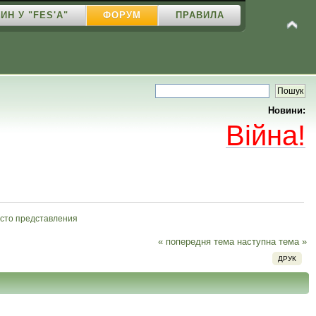
ИН У "FES'A"
ФОРУМ
ПРАВИЛА
Новини:
Війна!
сто представления
« попередня тема
наступна тема »
ДРУК