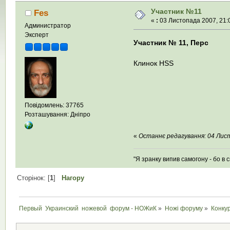
Участник №11
Fes
«
:
03 Листопада 2007, 21:0
Администратор
Эксперт
Участник № 11, Перс
Клинок HSS
Повідомлень: 37765
Розташування: Дніпро
«
Останнє редагування: 04 Лист
"Я зранку випив самогону - бо в с
Сторінок: [
1
]
Нагору
Первый  Украинский  ножевой  форум - НОЖиК
»
Ножі форуму
»
Конку