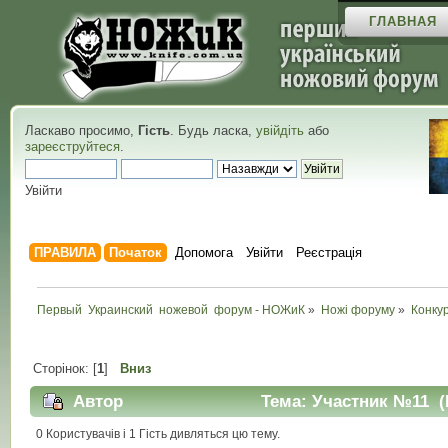
ГЛАВНАЯ
Ласкаво просимо,
Гість
. Будь ласка,
увійдіть
або
зареєструйтеся
.
Увійти
ПРАВИЛА
Початок
Допомога
Увійти
Реєстрація
Первый  Украинский  ножевой  форум - НОЖиК
»
Ножі форуму
»
Конку
Сторінок: [
1
]
Вниз
Автор
Тема: Участник №11 (П
0 Користувачів і 1 Гість дивляться цю тему.