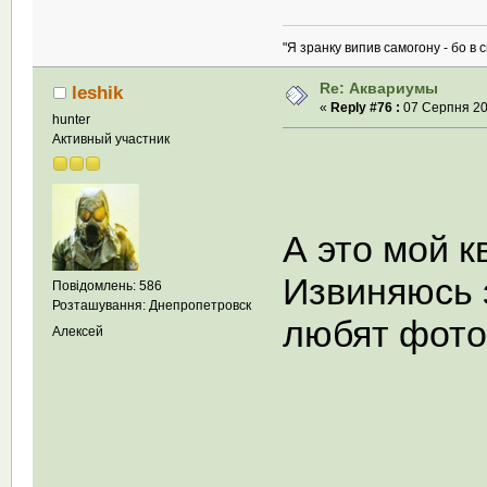
"Я зранку випив самогону - бо в с
Re: Аквариумы
leshik
«
Reply #76 :
07 Серпня 200
hunter
Активный участник
А это мой 
Извиняюсь 
Повідомлень: 586
Розташування: Днепропетровск
любят фот
Алексей