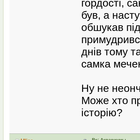
гордості, са
був, а наст
обшукав під
примудрився
днів тому т
самка мече
Ну не неончи
Може хто пр
історію?
Re: Аквариумы