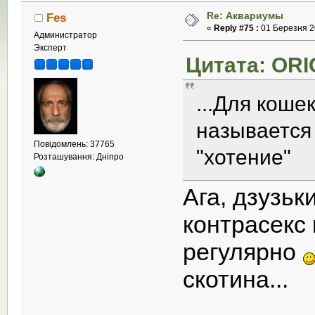
Re: Аквариумы
Fes
«
Reply #75 :
01 Березня 20
Администратор
Эксперт
Цитата: ORI
...Для коше
называется 
Повідомлень: 37765
"хотение"
Розташування: Дніпро
Ага, дзузьк
контрасекс 
регулярно
скотина...