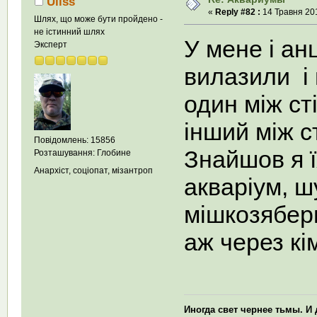
Uliss
«
Reply #82 :
14 Травня 201
Шлях, що може бути пройдено -
не істинний шлях
У мене і ан
Эксперт
вилазили і 
один між ст
інший між с
Повідомлень: 15856
Знайшов я ї
Розташування: Глобине
Анархіст, соціопат, мізантроп
акваріум, ш
мішкозябер
аж через кім
Иногда свет чернее тьмы. И