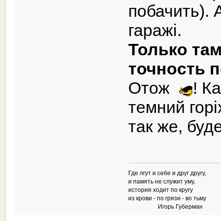
побачить). 
гаражі.
Только та
точность п
Отож
! К
темний гор
так же, бу
Где лгут и себе и друг другу,
и память не служит уму,
история ходит по кругу
из крови - по грязи - во тьму
Игорь Губерман