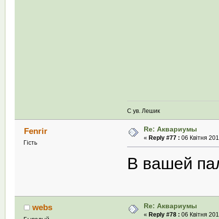
С ув. Лешик
Re: Аквариумы
Fenrir
«
Reply #77 :
06 Квітня 201
Гість
В вашей па
Re: Аквариумы
webs
«
Reply #78 :
06 Квітня 201