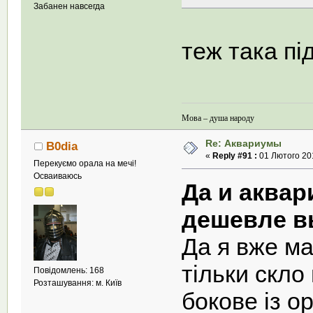
Забанен навсегда
теж така під
Мова – душа народу
Re: Аквариумы
B0dia
«
Reply #91 :
01 Лютого 201
Перекуємо орала на мечі!
Осваиваюсь
Да и аквар
дешевле в
Да я вже м
тільки скло 
Повідомлень: 168
Розташування: м. Київ
бокове із ор