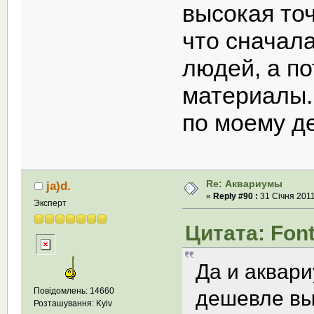
высокая точ
что сначал
людей, а по
материалы.
по моему д
Re: Аквариумы
ja)d.
«
Reply #90 :
31 Січня 2011
Эксперт
Цитата: Font
Да и аквари
Повідомлень: 14660
дешевле вы
Розташування: Kyiv