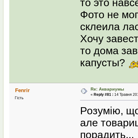
то это навс
Фото не мо
склеила ла
Хочу завест
то дома за
капусты?
Re: Аквариумы
Fenrir
«
Reply #81 :
14 Травня 201
Гість
Розумію, щ
але товариш
порадить...