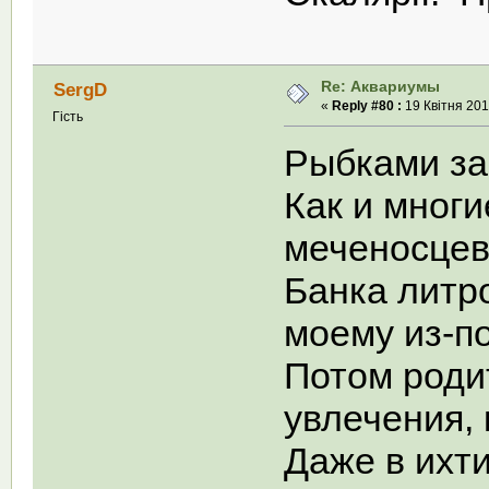
Re: Аквариумы
SergD
«
Reply #80 :
19 Квітня 201
Гість
Рыбками за
Как и многи
меченосцев
Банка литро
моему из-п
Потом роди
увлечения,
Даже в ихт