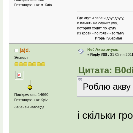
Розташування: м. Київ
Где лгут и себе и друг другу,
и память не служит уму,
история ходит по кругу
из крови - по грязи - во тьму
Игорь Губерман
Re: Аквариумы
ja)d.
«
Reply #88 :
31 Січня 2011
Эксперт
Цитата: B0di
Роблю акву
Повідомлень: 14660
Розташування: Kyiv
Забанен навсегда
і скільки г