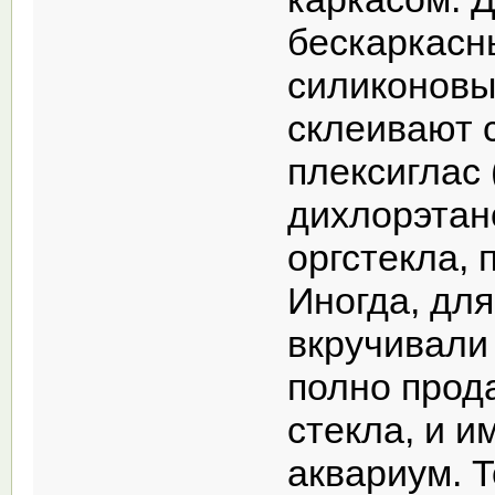
бескаркасн
силиконовы
склеивают с
плексиглас 
дихлорэтано
оргстекла, 
Иногда, для
вкручивали
полно прод
стекла, и и
аквариум. 