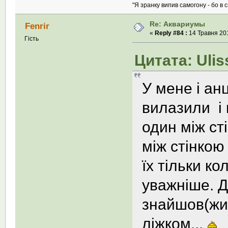
"Я зранку випив самогону - бо в с
Re: Аквариумы
Fenrir
«
Reply #84 :
14 Травня 201
Гість
Цитата: Ulis
У мене і ан
вилазили і 
один між ст
між стінкою
їх тільки к
уважніше. Д
знайшов(жив
ліжком...