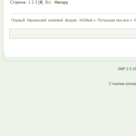
Сторінок:
1
2
3
[
4
]
Всі
Нагору
Первый  Украинский  ножевой  форум - НОЖиК
»
Потрошки про все
»
У
SMF 2.0.1
Сторінка згенер