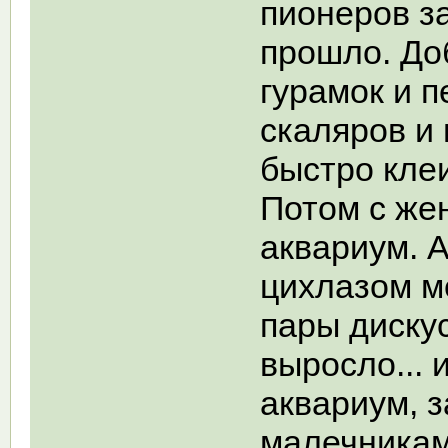
пионеров за
прошло. До
гурамок и 
скаляров и 
быстро кле
Потом с же
аквариум. 
цихлазом м
пары дискус
выросло... 
аквариум, з
малечникам