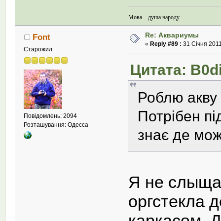
Мова – душа народу
Re: Аквариумы
Font
«
Reply #89 :
31 Січня 2011
Старожил
Цитата: B0di
Роблю акву 
Потрібен пі
Повідомлень: 2094
Розташування: Одесса
знає де мож
Я не слыща
оргстекла 
каркасом. 