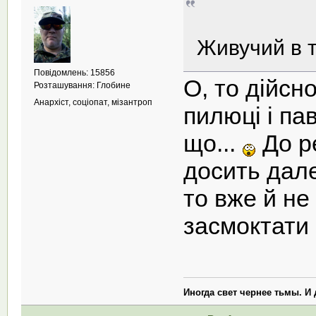
Живучий в 
Повідомлень: 15856
О, то дійсно
Розташування: Глобине
Анархіст, соціопат, мізантроп
пилюці і пав
що...
До р
досить дале
то вже й не
засмоктати
Иногда свет чернее тьмы. И