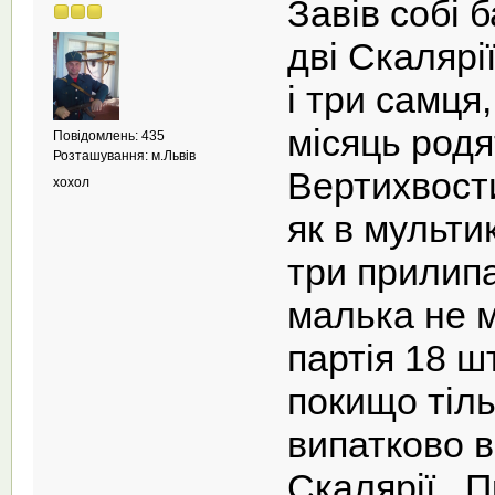
Завів собі 
дві Скалярії
і три самця
місяць род
Повідомлень: 435
Розташування: м.Львів
Вертихвости
хохол
як в мульти
три прилипа
малька не 
партія 18 шт
покищо тіль
випатково в
Скалярії. 