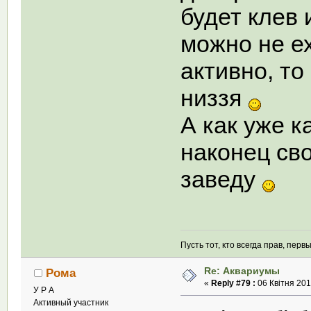
будет клев 
можно не ех
активно, то
низзя
А как уже к
наконец св
заведу
Пусть тот, кто всегда прав, пер
Re: Аквариумы
Рома
«
Reply #79 :
06 Квітня 201
У Р А
Активный участник