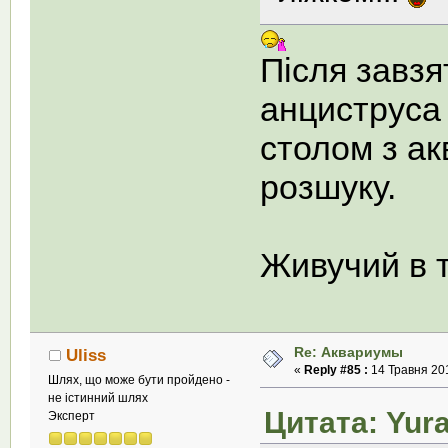
Після завзя
анциструса в
столом з ак
розшуку.
Живучий в 
Re: Аквариумы
Uliss
«
Reply #85 :
14 Травня 201
Шлях, що може бути пройдено -
не істинний шлях
Цитата: Yura
Эксперт