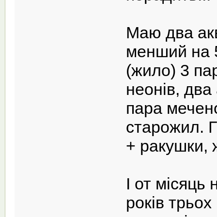
Маю два акв
менший на 
(жило) 3 пар
неонів, два
пара мечено
старожил. Гр
+ ракушки, 
І от місяць
років трьох