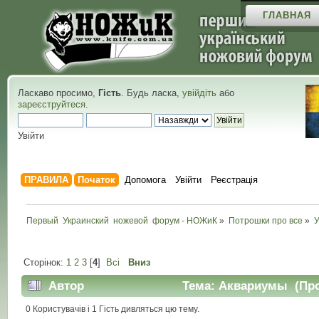
ГЛАВНАЯ
Ласкаво просимо,
Гість
. Будь ласка,
увійдіть
або
зареєструйтеся
.
Увійти
ПРАВИЛА
Початок
Допомога
Увійти
Реєстрація
Первый  Украинский  ножевой  форум - НОЖиК
»
Потрошки про все
»
У
Сторінок:
1
2
3
[
4
]
Всі
Вниз
Автор
Тема: Аквариумы (Проч
0 Користувачів і 1 Гість дивляться цю тему.