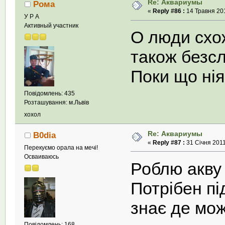
Re: Аквариумы
Рома
«
Reply #86 :
14 Травня 201
У Р А
Активный участник
О люди схо
також безсл
Поки що нія
Повідомлень: 435
Розташування: м.Львів
хохол
Re: Аквариумы
B0dia
«
Reply #87 :
31 Січня 2011
Перекуємо орала на мечі!
Осваиваюсь
Роблю акву 
Потрібен пі
знає де мож
Повідомлень: 168