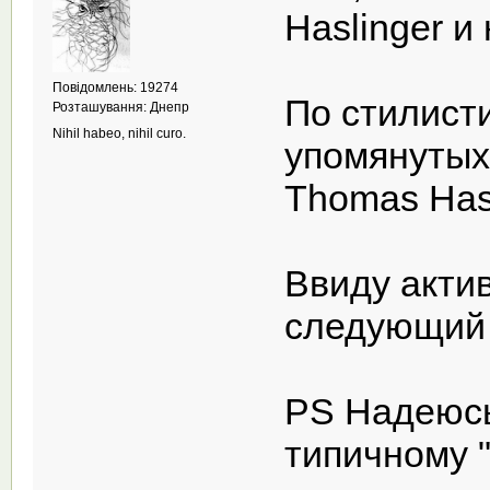
Haslinger и 
Повідомлень: 19274
По стилисти
Розташування: Днепр
Nihil habeo, nihil curo.
упомянутых
Thomas Hasl
Ввиду акти
следующий 
PS Надеюсь
типичному 