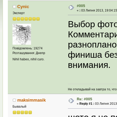
#005
Cynic
«
:
03 Липня 2013, 19:04:15
Эксперт
Выбор фот
Комментари
разноплано
Повідомлень: 19274
финиша без
Розташування: Днепр
Nihil habeo, nihil curo.
внимания.
Не откладывай на завтра то, чт
Re: #005
maksimmasik
«
Reply #1 :
03 Липня 2013,
Бывалый