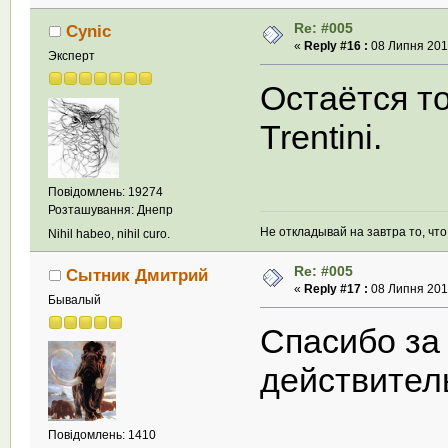
Re: #005
Cynic
«
Reply #16 :
08 Липня 2013
Эксперт
Остаётся то
Trentini.
Повідомлень: 19274
Розташування: Днепр
Не откладывай на завтра то, чт
Nihil habeo, nihil curo.
Re: #005
Сытник Дмитрий
«
Reply #17 :
08 Липня 2013
Бывалый
Спасибо за
действител
Повідомлень: 1410