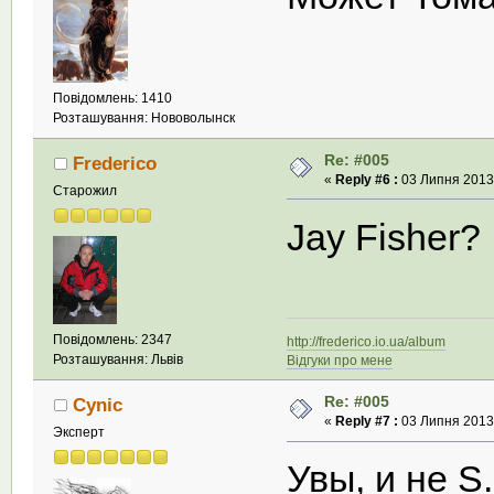
Повідомлень: 1410
Розташування: Нововолынск
Re: #005
Frederico
«
Reply #6 :
03 Липня 2013,
Старожил
Jay Fisher?
Повідомлень: 2347
http://frederico.io.ua/album
Розташування: Львів
Відгуки про мене
Re: #005
Cynic
«
Reply #7 :
03 Липня 2013,
Эксперт
Увы, и не S