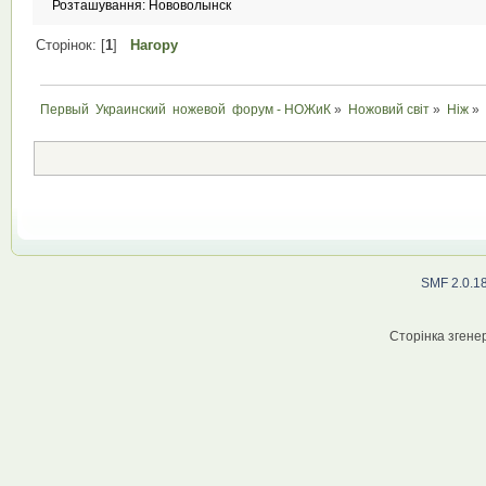
Розташування: Нововолынск
Сторінок: [
1
]
Нагору
Первый  Украинский  ножевой  форум - НОЖиК
»
Ножовий світ
»
Ніж
»
SMF 2.0.1
Сторінка згенер