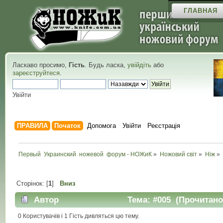
ГЛАВНАЯ
Ласкаво просимо,
Гість
. Будь ласка,
увійдіть
або
зареєструйтеся
.
Увійти
ПРАВИЛА
Початок
Допомога
Увійти
Реєстрація
Первый  Украинский  ножевой  форум - НОЖиК
»
Ножовий світ
»
Ніж
»
Сторінок: [
1
]
Вниз
Автор
Тема: #005 (Прочитано 
0 Користувачів і 1 Гість дивляться цю тему.