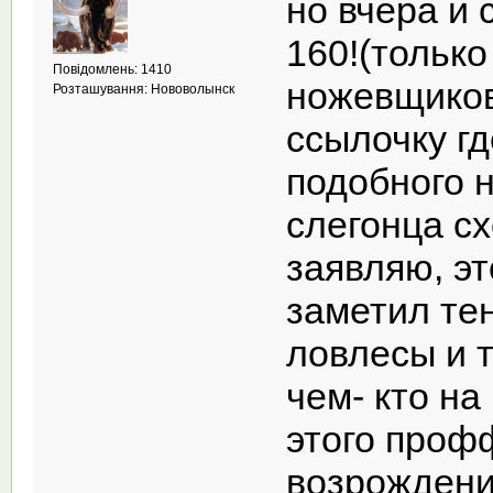
но вчера и 
160!(только
Повідомлень: 1410
ножевщиков 
Розташування: Нововолынск
ссылочку гд
подобного н
слегонца сх
заявляю, э
заметил те
ловлесы и т
чем- кто на
этого профф
возрождени