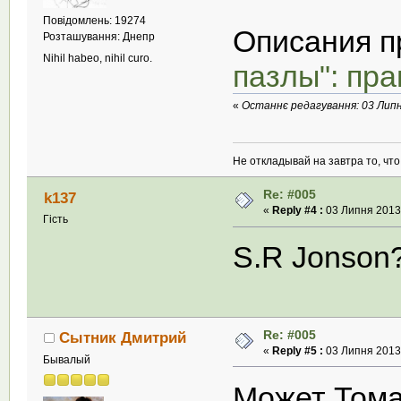
Повідомлень: 19274
Описания пр
Розташування: Днепр
Nihil habeo, nihil curo.
пазлы": пра
«
Останнє редагування: 03 Липня
Не откладывай на завтра то, чт
Re: #005
k137
«
Reply #4 :
03 Липня 2013,
Гість
S.R Jonson
Re: #005
Сытник Дмитрий
«
Reply #5 :
03 Липня 2013,
Бывалый
Может Тома