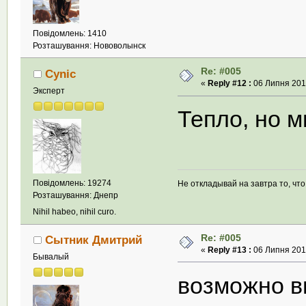
Повідомлень: 1410
Розташування: Нововолынск
Re: #005
Cynic
«
Reply #12 :
06 Липня 2013
Эксперт
Тепло, но м
Повідомлень: 19274
Не откладывай на завтра то, чт
Розташування: Днепр
Nihil habeo, nihil curo.
Re: #005
Сытник Дмитрий
«
Reply #13 :
06 Липня 2013
Бывалый
возможно в