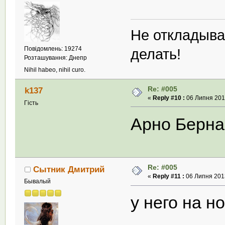
Не откладыва
Повідомлень: 19274
делать!
Розташування: Днепр
Nihil habeo, nihil curo.
Re: #005
k137
«
Reply #10 :
06 Липня 2013
Гість
Арно Берна
Re: #005
Сытник Дмитрий
«
Reply #11 :
06 Липня 2013
Бывалый
у него на н