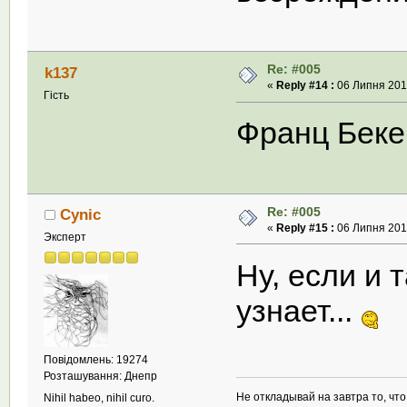
Re: #005
k137
«
Reply #14 :
06 Липня 2013
Гість
Франц Беке
Re: #005
Cynic
«
Reply #15 :
06 Липня 2013
Эксперт
Ну, если и 
узнает...
Повідомлень: 19274
Розташування: Днепр
Не откладывай на завтра то, чт
Nihil habeo, nihil curo.