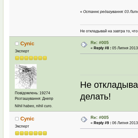
«
Останнє редагування: 03 Липня
Не откладывай на завтра то, чт
Re: #005
Cynic
«
Reply #8 :
05 Липня 2013,
Эксперт
Не откладыва
Повідомлень: 19274
делать!
Розташування: Днепр
Nihil habeo, nihil curo.
Re: #005
Cynic
«
Reply #9 :
06 Липня 2013,
Эксперт