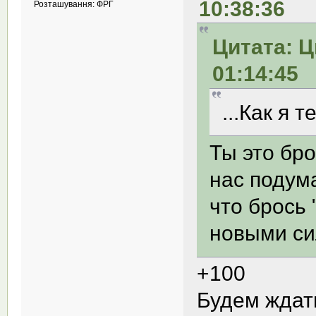
10:38:36
Розташування: ФРГ
Цитата: Ц
01:14:45
...Как я 
Ты это бро
нас подума
что брось 
новыми си
+100
Будем ждат