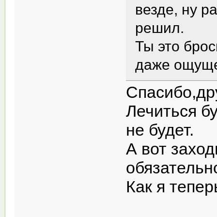
везде, ну р
решил.
Ты это брос
даже ощуще
Спасибо,др
Лечиться б
не будет.
А вот заход
обязательн
Как я тепер