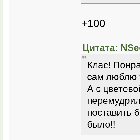
+100
Цитата: NSeg
Клас! Понр
сам люблю 
А с цветов
перемудрил
поставить 
было!!