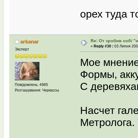
орех туда т
Re: От зробив собi "
arkanar
«
Reply #30 :
03 Липня 2008
Эксперт
Мое мнение
Формы, акку
С деревяха
Повідомлень: 4985
Розташування: Черкассы
Насчет гал
Метролога.