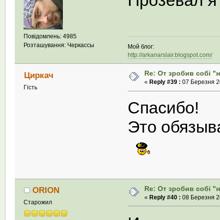
Прозевал я 
Повідомлень: 4985
Розташування: Черкассы
Мой блог:
http://arkanarslair.blogspot.com/
Re: От зробив собi "
Циркач
«
Reply #39 :
07 Березня 20
Гість
Спасибо!
Это обязыв
Re: От зробив собi "
ORION
«
Reply #40 :
08 Березня 20
Старожил