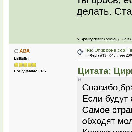
делать. Ст
"Я зранку випив самогону - бо в с
Re: От зробив собi "
АВА
«
Reply #35 :
04 Липня 2008
Бывалый
Цитата: Цирк
Повідомлень: 1375
Спасибо,бр
Если будут 
Самое страш
обходят мол
Косяки вижу