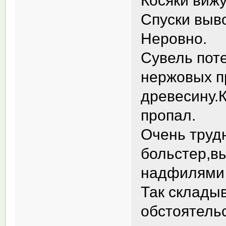
Спуски выв
Неровно.
Сувель поте
нержовых п
древесину.К
пропал.
Очень труд
больстер,в
надфилями п
Так склады
обстоятель