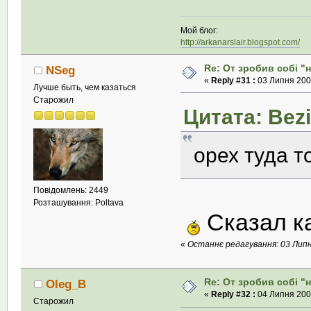
Мой блог:
http://arkanarslair.blogspot.com/
Re: От зробив собi "
NSeg
«
Reply #31 :
03 Липня 2008
Лучше быть, чем казаться
Старожил
Цитата: Bezi
орех туда т
Повідомлень: 2449
Розташування: Poltava
Сказал ка
«
Останнє редагування: 03 Липня
Re: От зробив собi "
Oleg_B
«
Reply #32 :
04 Липня 2008
Старожил