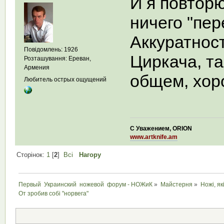
И я повтор
ничего "пе
Аккуратнос
Повідомлень: 1926
Циркача, та
Розташування: Ереван,
Армения
общем, хор
Любитель острых ощущений
С Уважением, ORION
www.artknife.am
Сторінок:
1
[
2
]
Всі
Нагору
Первый  Украинский  ножевой  форум - НОЖиК
»
Майстерня
»
Ножі, як
От зробив собi "норвега"