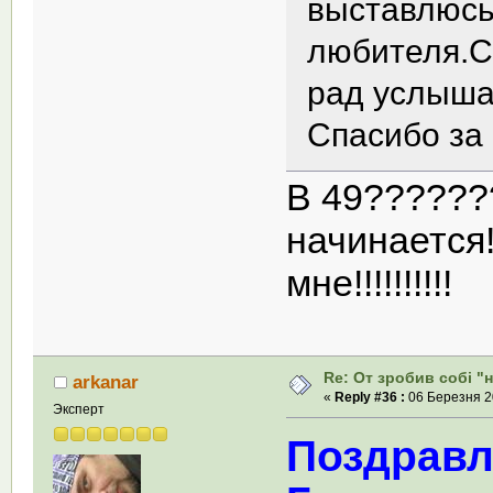
выставлюсь,
любителя.С
рад услыша
Спасибо за
В 49??????
начинается!
мне!!!!!!!!!!
Re: От зробив собi "
arkanar
«
Reply #36 :
06 Березня 20
Эксперт
Поздравл