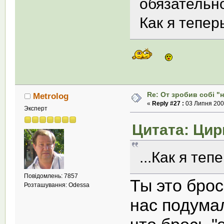
обязательн
Как я тепер
Re: От зробив собi "
Metrolog
«
Reply #27 :
03 Липня 2008
Эксперт
Цитата: Цирк
...Как я теп
Повідомлень: 7857
Ты это брос
Розташування: Odessa
нас подумал