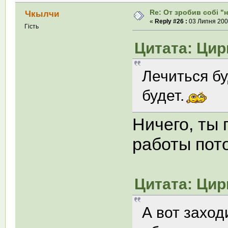
Re: От зробив собi "
Чкылчи
«
Reply #26 :
03 Липня 2008
Гість
Цитата: Цирк
Лечиться бу
будет.
Ничего, ты 
работы пот
Цитата: Цирк
А вот заход