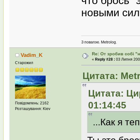
что брось "
новыми сил
З повагою. Metrolog.
Re: От зробив собi "
Vadim_K
«
Reply #28 :
03 Липня 2008
Старожил
Цитата: Metr
Цитата: Ци
01:14:45
Повідомлень: 2162
Розташування: Kiev
...Как я те
Ты это брос