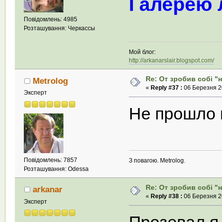
Галерею 
Повідомлень: 4985
Розташування: Черкассы
Мой блог:
http://arkanarslair.blogspot.com/
Re: От зробив собi "
Metrolog
«
Reply #37 :
06 Березня 20
Эксперт
Не прошло и
Повідомлень: 7857
З повагою. Metrolog.
Розташування: Odessa
Re: От зробив собi "
arkanar
«
Reply #38 :
06 Березня 20
Эксперт