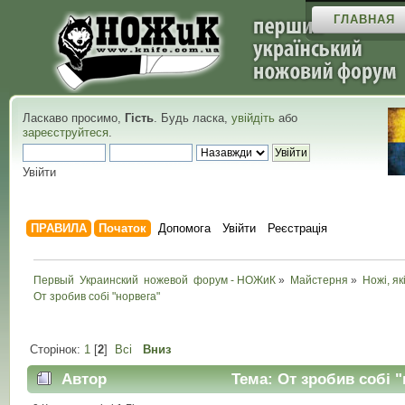
ГЛАВНАЯ
Ласкаво просимо,
Гість
. Будь ласка,
увійдіть
або
зареєструйтеся
.
Увійти
ПРАВИЛА
Початок
Допомога
Увійти
Реєстрація
Первый  Украинский  ножевой  форум - НОЖиК
»
Майстерня
»
Ножі, як
От зробив собi "норвега"
Сторінок:
1
[
2
]
Всі
Вниз
Автор
Тема: От зробив собi "