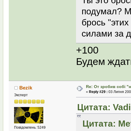
подумал? Мы
брось "этих
силами за 
+100
Будем ждат
Re: От зробив собi "
Bezik
«
Reply #29 :
03 Липня 2008
Эксперт
Цитата: Vad
Цитата: Me
Повідомлень: 5249