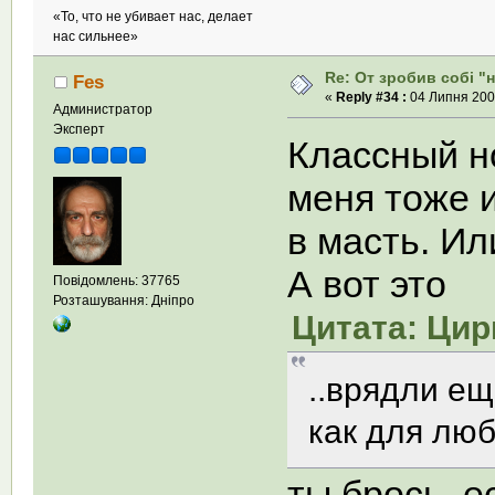
«То, что не убивает нас, делает
нас сильнее»
Re: От зробив собi "
Fes
«
Reply #34 :
04 Липня 2008
Администратор
Эксперт
Классный но
меня тоже 
в масть. Ил
А вот это
Повідомлень: 37765
Розташування: Дніпро
Цитата: Цирк
..врядли ещ
как для люб
ты брось, е