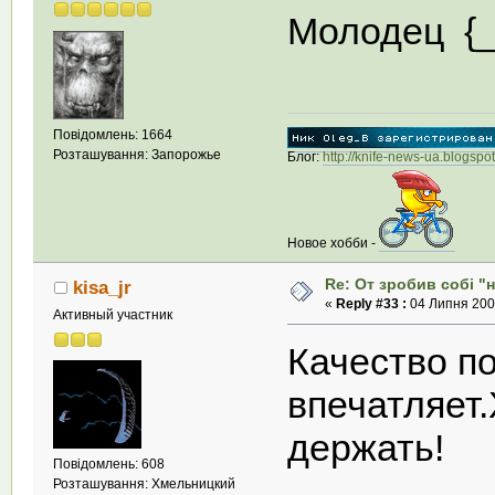
Молодец {_
Повідомлень: 1664
Розташування: Запорожье
Блог:
http://knife-news-ua.blogspo
Новое хобби -
Re: От зробив собi "
kisa_jr
«
Reply #33 :
04 Липня 2008
Активный участник
Качество п
впечатляет
держать!
Повідомлень: 608
Розташування: Хмельницкий