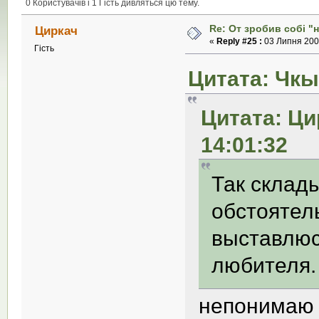
0 Користувачів і 1 Гість дивляться цю тему.
Re: От зробив собi "
Циркач
«
Reply #25 :
03 Липня 2008
Гість
Цитата: Чкы
Цитата: Ци
14:01:32
Так склад
обстоятел
выставлюсь
любителя.
непонима