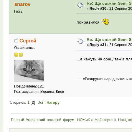
Re: Ще свіжий Semi Sk
snarov
«
Reply #30 :
21 Серпня 201
Гість
понравился
Re: Ще свіжий Semi Sk
Cергей
«
Reply #31 :
21 Серпня 201
Осваиваюсь
...а кажуть на сонці теж є п
...... «Разоружая народ, власть
Повідомлень: 121
Розташування: Украина, Киев
Сторінок:
1
[
2
]
Всі
Нагору
Первый  Украинский  ножевой  форум - НОЖиК
»
Майстерня
»
Ножі, як