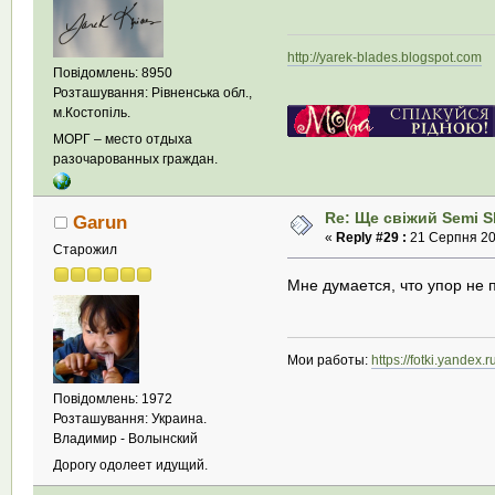
http://yarek-blades.blogspot.com
М
Повідомлень: 8950
Розташування: Рівненська обл.,
м.Костопіль.
МОРГ – место отдыха
разочарованных граждан.
Re: Ще свіжий Semi Sk
Garun
«
Reply #29 :
21 Серпня 201
Старожил
Мне думается, что упор не 
Мои работы:
https://fotki.yandex
Повідомлень: 1972
Розташування: Украина.
Владимир - Волынский
Дорогу одолеет идущий.