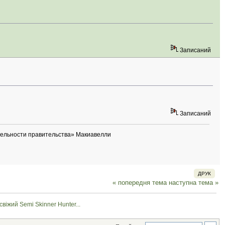
Записаний
Записаний
рительности правительства» Макиавелли
ДРУК
« попередня тема
наступна тема »
свіжий Semi Skinner Hunter...