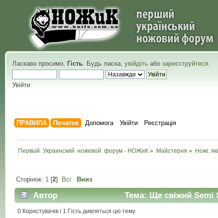
Ласкаво просимо,
Гість
. Будь ласка,
увійдіть
або
зареєструйтеся
.
Увійти
ПРАВИЛА
Початок
Допомога
Увійти
Реєстрація
Первый  Украинский  ножевой  форум - НОЖиК
»
Майстерня
»
Ножі, як
Сторінок:
1
[
2
]
Всі
Вниз
Автор
Тема: Ще свіжий Semi S
0 Користувачів і 1 Гість дивляться цю тему.