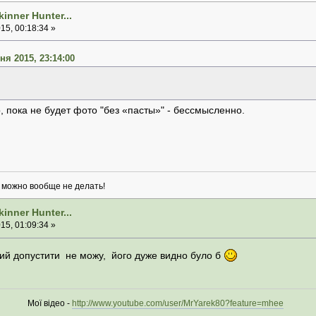
inner Hunter...
5, 00:18:34 »
ня 2015, 23:14:00
, пока не будет фото "без «пасты»" - бессмысленно.
о можно вообще не делать!
inner Hunter...
5, 01:09:34 »
кий допустити не можу, його дуже видно було б
ої відео -
http://www.youtube.com/user/MrYarek80?feature=mhee