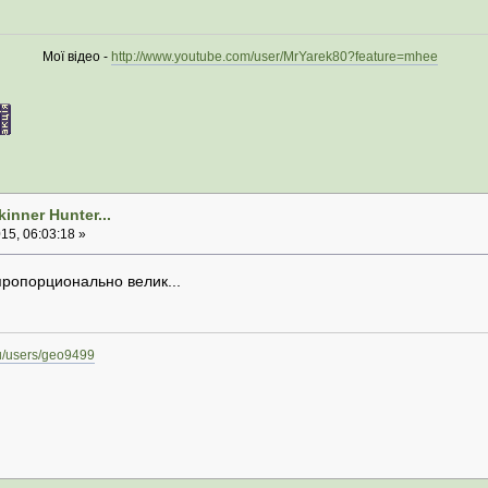
ої відео -
http://www.youtube.com/user/MrYarek80?feature=mhee
inner Hunter...
5, 06:03:18 »
пропорционально велик...
.ru/users/geo9499