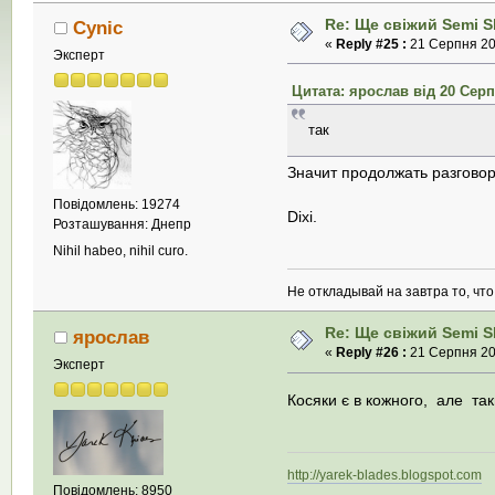
Re: Ще свіжий Semi Sk
Cynic
«
Reply #25 :
21 Серпня 201
Эксперт
Цитата: ярослав від 20 Серп
так
Значит продолжать разговор
Повідомлень: 19274
Dixi.
Розташування: Днепр
Nihil habeo, nihil curo.
Не откладывай на завтра то, чт
Re: Ще свіжий Semi Sk
ярослав
«
Reply #26 :
21 Серпня 201
Эксперт
Косяки є в кожного, але та
http://yarek-blades.blogspot.com
М
Повідомлень: 8950