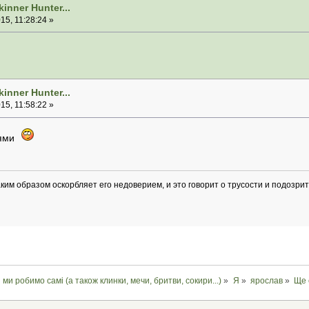
inner Hunter...
5, 11:28:24 »
inner Hunter...
5, 11:58:22 »
лями
 таким образом оскорбляет его недоверием, и это говорит о трусости и подоз
і ми робимо самі (а також клинки, мечи, бритви, сокири...)
»
Я
»
ярослав
»
Ще 