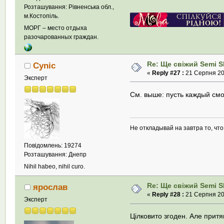
Розташування: Рівненська обл.,
м.Костопіль.
МОРГ – место отдыха
разочарованных граждан.
Re: Ще свіжий Semi Sk
Cynic
«
Reply #27 :
21 Серпня 201
Эксперт
См. выше: пусть каждый см
Не откладывай на завтра то, чт
Повідомлень: 19274
Розташування: Днепр
Nihil habeo, nihil curo.
Re: Ще свіжий Semi Sk
ярослав
«
Reply #28 :
21 Серпня 201
Эксперт
Цілковито згоден. Але притя