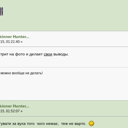
inner Hunter...
5, 01:21:40 »
отрит на фото и делает
свои
выводы.
о можно вообще не делать!
inner Hunter...
5, 01:52:07 »
гувати за вуха того чого немає, теж не варто.