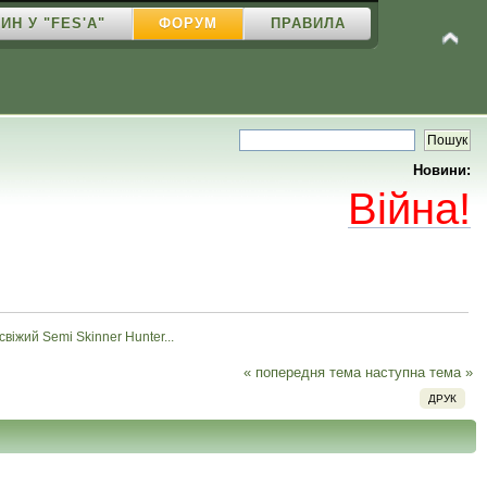
ИН У "FES'A"
ФОРУМ
ПРАВИЛА
Новини:
Війна!
свіжий Semi Skinner Hunter...
« попередня тема
наступна тема »
ДРУК