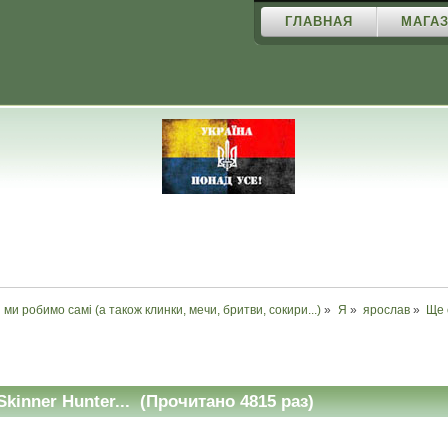
ГЛАВНАЯ
МАГАЗ
і ми робимо самі (а також клинки, мечи, бритви, сокири...)
»
Я
»
ярослав
»
Ще 
kinner Hunter... (Прочитано 4815 раз)