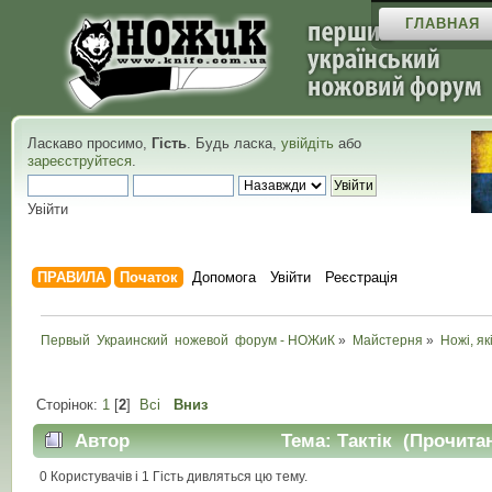
ГЛАВНАЯ
Ласкаво просимо,
Гість
. Будь ласка,
увійдіть
або
зареєструйтеся
.
Увійти
ПРАВИЛА
Початок
Допомога
Увійти
Реєстрація
Первый  Украинский  ножевой  форум - НОЖиК
»
Майстерня
»
Ножі, як
Сторінок:
1
[
2
]
Всі
Вниз
Автор
Тема: Тактік (Прочитан
0 Користувачів і 1 Гість дивляться цю тему.