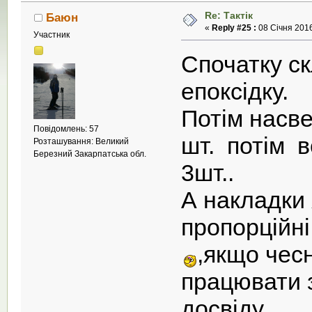
Re: Тактік
Баюн
«
Reply #25 :
08 Січня 2016
Участник
Спочатку ск
епоксідку.
Потім насве
Повідомлень: 57
шт. потім в
Розташування: Великий
Березний Закарпатська обл.
3шт..
А накладки 
пропорційні
,якщо чес
працювати 
досвіду ...