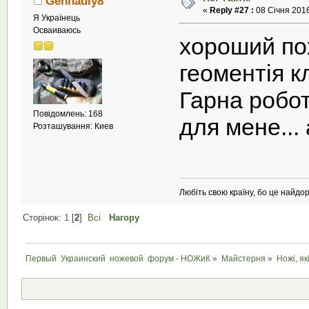
Gennadiy8
«
Reply #27 :
08 Січня 2016
Я Українець
Осваиваюсь
хороший пох
геоментія к
Гарна робот
Повідомлень: 168
для мене...
Розташування: Киев
Любіть свою країну, бо це найдор
Сторінок:
1
[
2
]
Всі
Нагору
Первый  Украинский  ножевой  форум - НОЖиК
»
Майстерня
»
Ножі, як