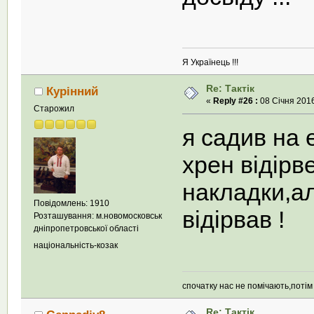
Я Українець !!!
Re: Тактік
Курінний
«
Reply #26 :
08 Січня 2016
Старожил
я садив на 
хрен відірв
накладки,ал
Повідомлень: 1910
відірвав !
Розташування: м.новомосковськ
дніпропетровської області
національність-козак
спочатку нас не помічають,поті
Re: Тактік