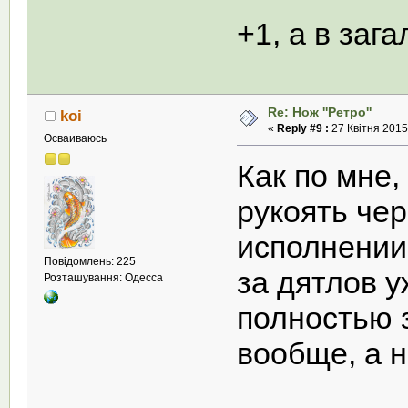
+1, а в за
Re: Нож ''Ретро''
koi
«
Reply #9 :
27 Квітня 2015,
Осваиваюсь
Как по мне,
рукоять чер
исполнении
Повідомлень: 225
за дятлов у
Розташування: Одесса
полностью 
вообще, а 