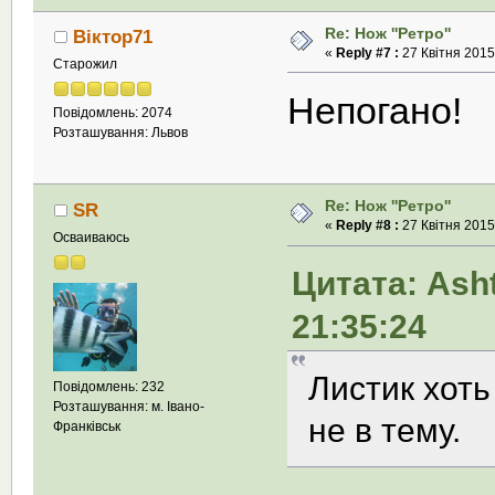
Re: Нож ''Ретро''
Віктор71
«
Reply #7 :
27 Квітня 2015,
Старожил
Непогано!
Повідомлень: 2074
Розташування: Львов
Re: Нож ''Ретро''
SR
«
Reply #8 :
27 Квітня 2015,
Осваиваюсь
Цитата: Asht
21:35:24
Листик хоть
Повідомлень: 232
Розташування: м. Івано-
не в тему.
Франківськ