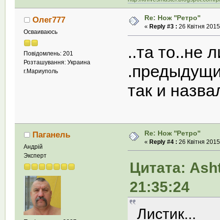
Re: Нож ''Ретро''
Олег777
«
Reply #3 :
26 Квітня 2015,
Осваиваюсь
..та то..не
Повідомлень: 201
Розташування: Украина
.предыдущи
г.Мариуполь
так и назва
Re: Нож ''Ретро''
Паганель
«
Reply #4 :
26 Квітня 2015,
Андрій
Эксперт
Цитата: Asht
21:35:24
Листик...