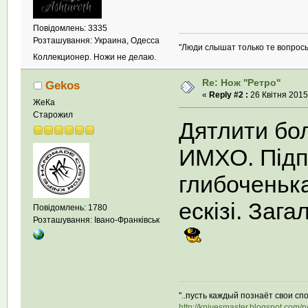
Повідомлень: 3335
Розташування: Украина, Одесса
"Люди слышат только те вопросы
Коллекционер. Ножи не делаю.
Re: Нож ''Ретро''
Gekos
«
Reply #2 :
26 Квітня 2015,
ЖеКа
Старожил
Дятлити бол
ИМХО. Підп
глибоченька
ескізі. Заг
Повідомлень: 1780
Розташування: Івано-Франківськ
"..пусть каждый познаёт свои сп
http://knivesmaster.blogspot.com/