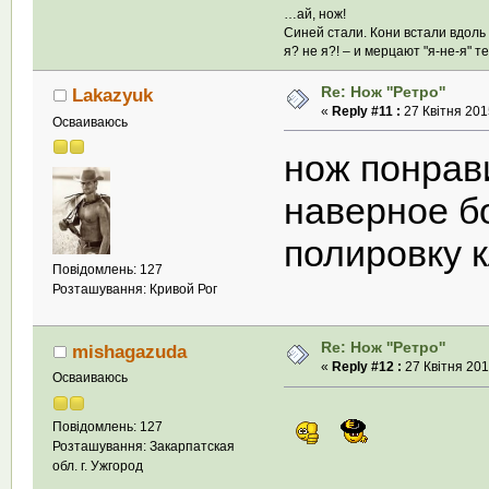
…ай, нож!
Синей стали. Кони встали вдоль 
я? не я?! – и мерцают "я-не-я" 
Re: Нож ''Ретро''
Lakazyuk
«
Reply #11 :
27 Квітня 2015
Осваиваюсь
нож понрав
наверное б
полировку к
Повідомлень: 127
Розташування: Кривой Рог
Re: Нож ''Ретро''
mishagazuda
«
Reply #12 :
27 Квітня 201
Осваиваюсь
Повідомлень: 127
Розташування: Закарпатская
обл. г. Ужгород