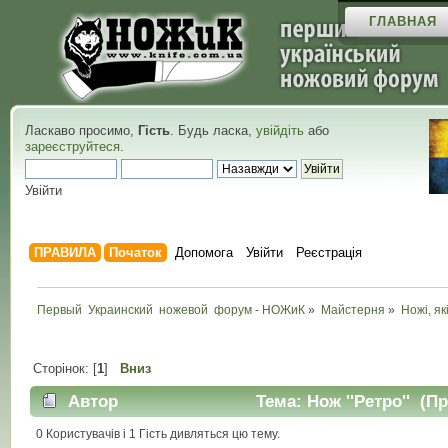
ГЛАВНАЯ
Ласкаво просимо,
Гість
. Будь ласка,
увійдіть
або
зареєструйтеся
.
Увійти
ПРАВИЛА
Початок
Допомога
Увійти
Реєстрація
Первый  Украинский  ножевой  форум - НОЖиК
»
Майстерня
»
Ножі, як
Сторінок: [
1
]
Вниз
Автор
Тема: Нож ''Ретро'' (Пр
0 Користувачів і 1 Гість дивляться цю тему.