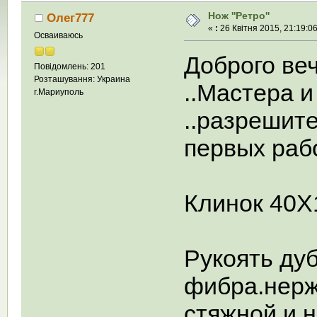
Нож ''Ретро''
Олег777
«
:
26 Квітня 2015, 21:19:06
Осваиваюсь
Доброго ве
Повідомлень: 201
Розташування: Украина
..Мастера и 
г.Мариуполь
..разрешит
первых рабо
Клинок 40Х
Рукоять дуб
фибра.нерж
стяжной и н