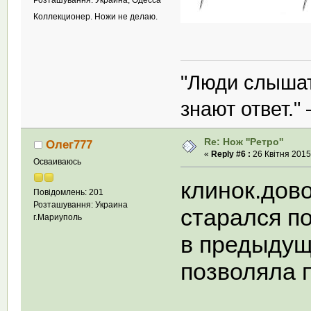
Коллекционер. Ножи не делаю.
"Люди слышат
знают ответ."
Re: Нож ''Ретро''
Олег777
«
Reply #6 :
26 Квітня 2015,
Осваиваюсь
клинок.дово
Повідомлень: 201
Розташування: Украина
старался п
г.Мариуполь
в предыдущ
позволяла 