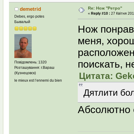
Re: Нож ''Ретро''
demetrid
«
Reply #10 :
27 Квітня 201
Debes, ergo potes
Бывалый
Нож понрави
меня, хоро
расположен
поискать, н
Повідомлень: 1320
Розташування: г.Вараш
Цитата: Geko
(Кузнецовск)
le mieux est l’ennemi du bien
Дятлити бол
Абсолютно 