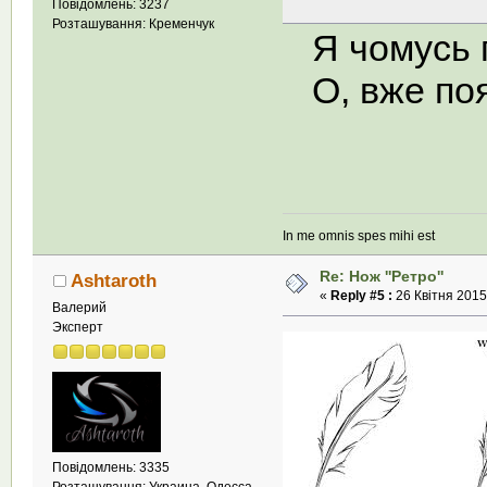
Повідомлень: 3237
Розташування: Кременчук
Я чомусь п
О, вже поя
In me omnis spes mihi est
Re: Нож ''Ретро''
Ashtaroth
«
Reply #5 :
26 Квітня 2015,
Валерий
Эксперт
Повідомлень: 3335
Розташування: Украина, Одесса