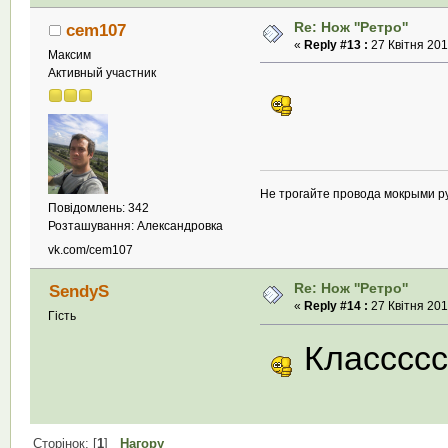
Re: Нож ''Ретро''
cem107
«
Reply #13 :
27 Квітня 201
Максим
Активный участник
Не трогайте провода мокрыми р
Повідомлень: 342
Розташування: Александровка
vk.com/cem107
Re: Нож ''Ретро''
SendyS
«
Reply #14 :
27 Квітня 201
Гість
Классссс!
Сторінок: [
1
]
Нагору