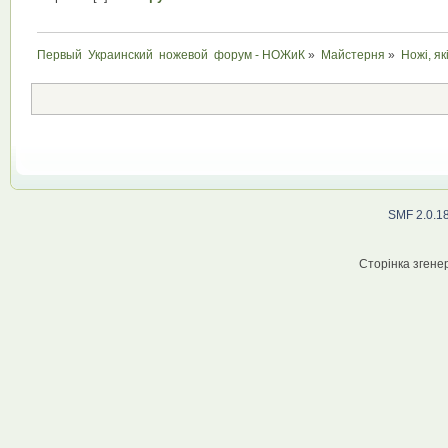
Первый  Украинский  ножевой  форум - НОЖиК
»
Майстерня
»
Ножі, як
SMF 2.0.1
Сторінка згенер