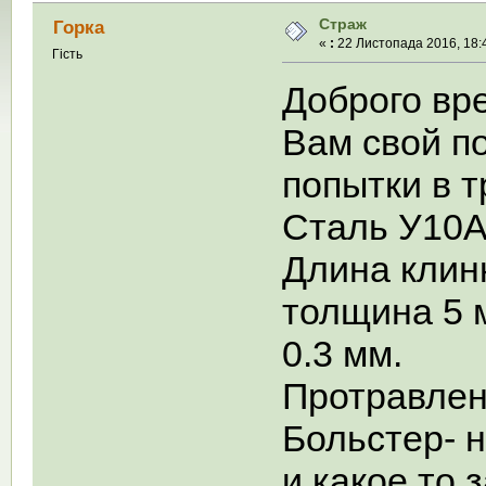
Страж
Горка
«
:
22 Листопада 2016, 18:4
Гість
Доброго вр
Вам свой п
попытки в т
Сталь У10А,
Длина клин
толщина 5 м
0.3 мм.
Протравлен
Больстер- 
и какое то 