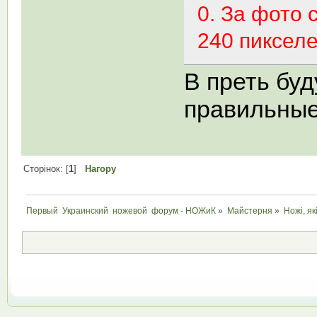
0. За фото 
240 пикселе
В преть буд
правильны
Сторінок: [
1
]
Нагору
Первый  Украинский  ножевой  форум - НОЖиК
»
Майстерня
»
Ножі, як