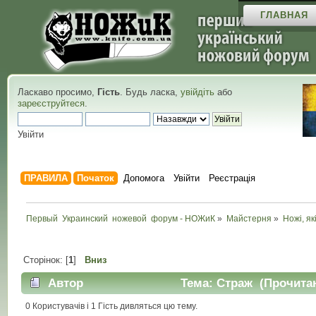
ГЛАВНАЯ
Ласкаво просимо,
Гість
. Будь ласка,
увійдіть
або
зареєструйтеся
.
Увійти
ПРАВИЛА
Початок
Допомога
Увійти
Реєстрація
Первый  Украинский  ножевой  форум - НОЖиК
»
Майстерня
»
Ножі, як
Сторінок: [
1
]
Вниз
Автор
Тема: Страж (Прочитан
0 Користувачів і 1 Гість дивляться цю тему.