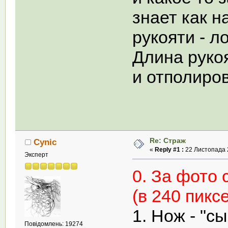
знает как н
рукояти - ло
Длина руко
и отполиро
Re: Страж
Cynic
«
Reply #1 :
22 Листопада 2
Эксперт
0. За фото 
(в 240 пикс
1. Нож - "с
Повідомлень: 19274