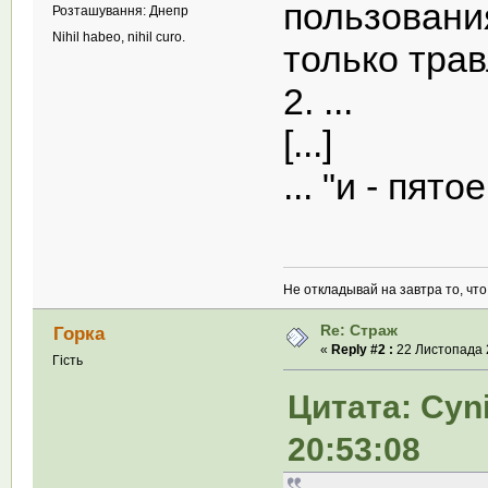
пользовани
Розташування: Днепр
Nihil habeo, nihil curo.
только тра
2. ...
[...]
... "и - пятое
Не откладывай на завтра то, чт
Re: Страж
Горка
«
Reply #2 :
22 Листопада 2
Гість
Цитата: Cyni
20:53:08