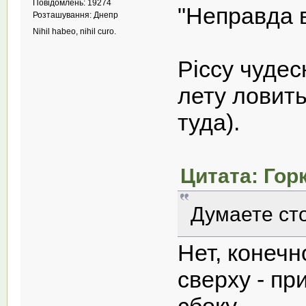
Повідомлень: 19274
"Неправда в
Розташування: Днепр
Nihil habeo, nihil curo.
Piccy чудес
лету ловить
туда).
Цитата: Горк
Думаете ст
Нет, конечн
сверху - пр