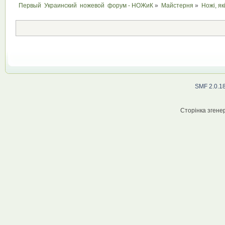
Первый  Украинский  ножевой  форум - НОЖиК
»
Майстерня
»
Ножі, як
SMF 2.0.1
Сторінка згенер