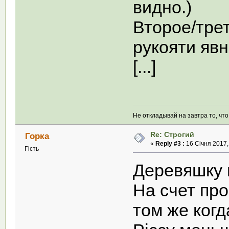
видно.)
Второе/трет
рукояти яв
[...]
Не откладывай на завтра то, чт
Re: Строгий
Горка
«
Reply #3 :
16 Січня 2017,
Гість
Деревяшку 
На счет про
том же когд