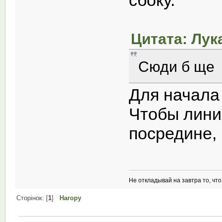
сбоку.
Цитата: Лука
Сюди б ще с
Для начала 
Чтобы лини
посредине, 
Не откладывай на завтра то, чт
Сторінок: [
1
]
Нагору