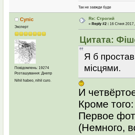
Так не завжди буде
Re: Строгий
Cynic
«
Reply #2 :
16 Січня 2017,
Эксперт
Цитата: Фіше
Я б простав
місцями.
Повідомлень: 19274
Розташування: Днепр
Nihil habeo, nihil curo.
И четвёрто
Кроме того:
Первое фото
(Немного, в