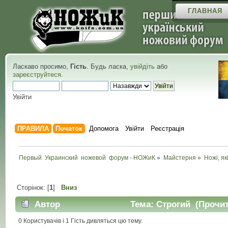
ГЛАВНАЯ
Ласкаво просимо,
Гість
. Будь ласка,
увійдіть
або
зареєструйтеся
.
Увійти
ПРАВИЛА
Початок
Допомога
Увійти
Реєстрація
Первый  Украинский  ножевой  форум - НОЖиК
»
Майстерня
»
Ножі, як
Сторінок: [
1
]
Вниз
Автор
Тема: Строгий (Прочит
0 Користувачів і 1 Гість дивляться цю тему.