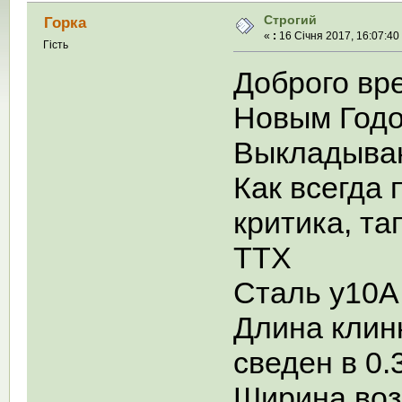
Строгий
Горка
«
:
16 Січня 2017, 16:07:40
Гість
Доброго вре
Новым Годо
Выкладываю
Как всегда
критика, та
ТТХ
Сталь у10А
Длина клинк
сведен в 0.
Ширина воз