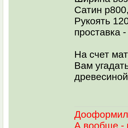
Сатин р800,
Рукоять 120
проставка 
На счет ма
Вам угадать
древесиной
Дооформил:
А вообще - 