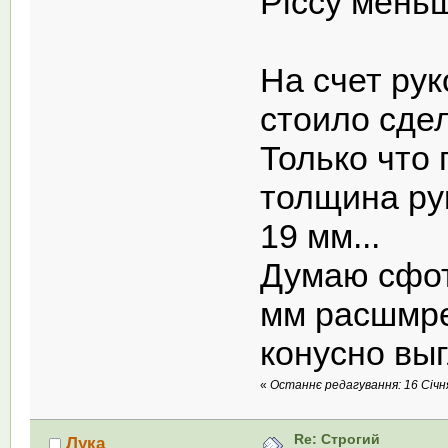
Piccy мень
На счет рук
стоило сде
Только что
толщина ру
19 мм...
Думаю сфот
мм расшмре
конусно выг
«
Останнє редагування: 16 Січня
Re: Строгий
Лука