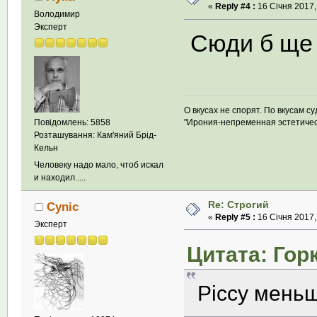
«
Reply #4 :
16 Січня 2017,
Володимир
Эксперт
Сюди б ще 
О вкусах не спорят. По вкусам су
Повідомлень: 5858
"Ирония-непременная эстетиче
Розташування: Кам'яний Брід-
Кельн
Человеку надо мало, чтоб искал
и находил.....
Re: Строгий
Cynic
«
Reply #5 :
16 Січня 2017,
Эксперт
Цитата: Горк
Piccy мень